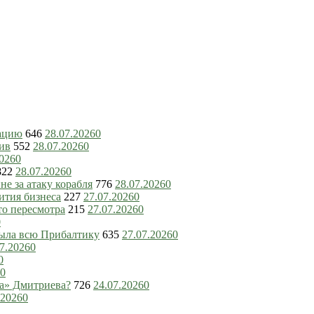
зацию
646
28.07.2026
0
ив
552
28.07.2026
0
2026
0
822
28.07.2026
0
е за атаку корабля
776
28.07.2026
0
ития бизнеса
227
27.07.2026
0
то пересмотра
215
27.07.2026
0
0
рыла всю Прибалтику
635
27.07.2026
0
7.2026
0
0
0
ка» Дмитриева?
726
24.07.2026
0
.2026
0