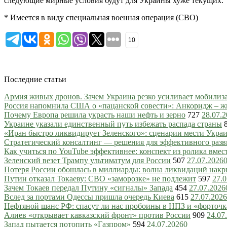
следующие мирные условия будут для Украины хуже текущих.
* Имеется в виду специальная военная операция (СВО)
10
Последние статьи
Армия живых дронов. Зачем Украина резко усиливает мобили
Россия напомнила США о «пацанской совести»: Анкоридж – ж
Почему Европа решила украсть наши нефть и зерно
727
28.07.
Украине указали единственный путь избежать распада страны
«Иран быстро ликвидирует Зеленского»: сценарии мести Украин
Стратегический консалтинг — решения для эффективного разв
Как учиться по YouTube эффективнее: конспект из ролика вмес
Зеленский везет Трампу ультиматум для России
507
27.07.2026
Потеря России обошлась в миллиарды: волна ликвидаций нак
Путин отказал Токаеву: СВО «заморозке» не подлежит
597
27.0
Зачем Токаев передал Путину «сигналы» Запада
454
27.07.2026
Вслед за портами Одессы пришла очередь Киева
615
27.07.2026
Нефтяной шанс РФ: спасут ли нас пробоины в НПЗ и «форточ
Алиев «открывает кавказский фронт» против России
909
24.07
Запад пытается потопить «Газпром»
594
24.07.2026
0