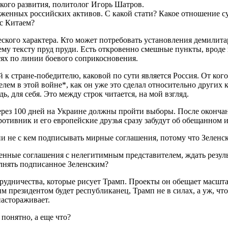
кого развития, политолог Игорь Шатров.
женных российских активов. С какой стати? Какое отношение с
 с Китаем?
еского характера. Кто может потребовать установления демилит
сему тексту пруд пруди. Есть откровенно смешные пункты, врод
ях по линии боевого соприкосновения.
ий к стране-победителю, каковой по сути является Россия. От к
лем в этой войне*, как он уже это сделал относительно других 
, для себя. Это между строк читается, на мой взгляд.
о через 100 дней на Украине должны пройти выборы. После оконч
ротивник и его европейские друзья сразу забудут об обещанном 
ии не с кем подписывать мирные соглашения, потому что Зеленс
нные соглашения с нелегитимным представителем, ждать результ
полнять подписанное Зеленским?
удничества, которые рисует Трамп. Проекты он обещает масштабн
президентом будет республиканец, Трамп не в силах, а уж, что
настораживает.
понятно, а еще что?