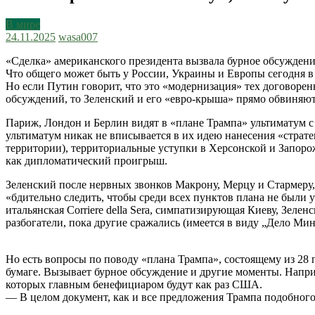
В мире
24.11.2025
wasa007
«Сделка» американского президента вызвала бурное обсуждение
Что общего может быть у России, Украины и Европы сегодня в
Но если Путин говорит, что это «модернизация» тех договоре
обсуждений, то Зеленский и его «евро-крыша» прямо обвиняют
Париж, Лондон и Берлин видят в «плане Трампа» ультиматум с
ультиматум никак не вписывается в их идею нанесения «страт
территории), территориальные уступки в Херсонской и Запор
как дипломатический проигрыш.
Зеленский после нервных звонков Макрону, Мерцу и Стармеру,
«бдительно следить, чтобы среди всех пунктов плана не были
итальянская Corriere della Sera, симпатизирующая Киеву, Зеле
разбогатели, пока другие сражались (имеется в виду „Дело Мин
Но есть вопросы по поводу «плана Трампа», состоящему из 28 
бумаге. Вызывает бурное обсуждение и другие моменты. Наприм
которых главным бенефициаром будут как раз США.
— В целом документ, как и все предложения Трампа подобного