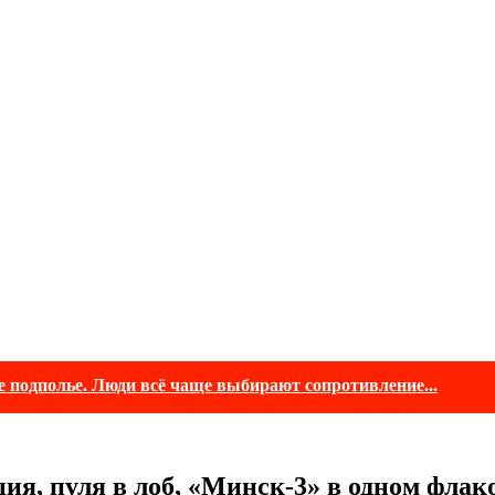
е подполье. Люди всё чаще выбирают сопротивление...
ия, пуля в лоб, «Минск-3» в одном флак