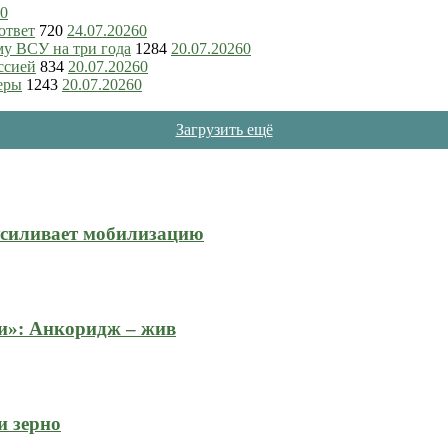
0
ответ
720
24.07.2026
0
му ВСУ на три года
1284
20.07.2026
0
ссией
834
20.07.2026
0
еры
1243
20.07.2026
0
Загрузить ещё
усиливает мобилизацию
и»: Анкоридж – жив
и зерно