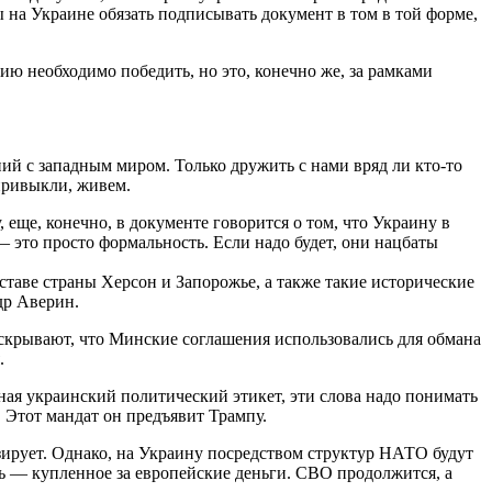
 на Украине обязать подписывать документ в том в той форме,
ию необходимо победить, но это, конечно же, за рамками
ий с западным миром. Только дружить с нами вряд ли кто-то
 привыкли, живем.
 еще, конечно, в документе говорится о том, что Украину в
 это просто формальность. Если надо будет, они нацбаты
ставе страны Херсон и Запорожье, а также такие исторические
др Аверин.
 скрывают, что Минские соглашения использовались для обмана
.
зная украинский политический этикет, эти слова надо понимать
 Этот мандат он предъявит Трампу.
зирует. Однако, на Украину посредством структур НАТО будут
ь — купленное за европейские деньги. СВО продолжится, а