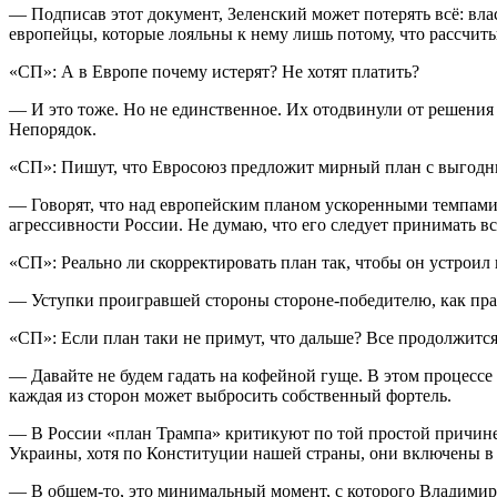
— Подписав этот документ, Зеленский может потерять всё: влас
европейцы, которые лояльны к нему лишь потому, что рассчи
«СП»: А в Европе почему истерят? Не хотят платить?
— И это тоже. Но не единственное. Их отодвинули от решения 
Непорядок.
«СП»: Пишут, что Евросоюз предложит мирный план с выгодн
— Говорят, что над европейским планом ускоренными темпами 
агрессивности России. Не думаю, что его следует принимать вс
«СП»: Реально ли скорректировать план так, чтобы он устроил 
— Уступки проигравшей стороны стороне-победителю, как пра
«СП»: Если план таки не примут, что дальше? Все продолжится,
— Давайте не будем гадать на кофейной гуще. В этом процесс
каждая из сторон может выбросить собственный фортель.
— В России «план Трампа» критикуют по той простой причине,
Украины, хотя по Конституции нашей страны, они включены в
— В общем-то, это минимальный момент, с которого Владимир