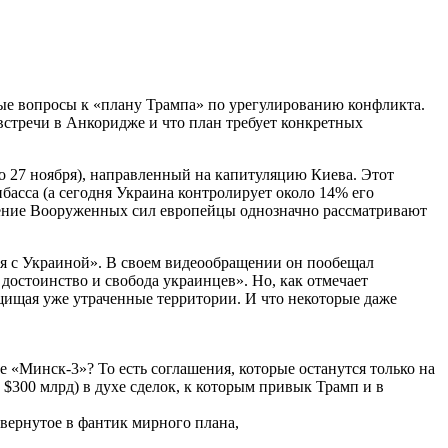
ные вопросы к «плану Трампа» по урегулированию конфликта.
встречи в Анкоридже и что план требует конкретных
о 27 ноября), направленный на капитуляцию Киева. Этот
басса (а сегодня Украина контролирует около 14% его
щение Вооруженных сил европейцы однозначно рассматривают
ся с Украиной». В своем видеообращении он пообещал
достоинство и свобода украинцев». Но, как отмечает
защищая уже утраченные территории. И что некоторые даже
е «Минск-3»? То есть соглашения, которые останутся только на
$300 млрд) в духе сделок, к которым привык Трамп и в
авернутое в фантик мирного плана,