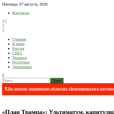
Skip
Пятница, 07 августа, 2026
to
Контакты
content
lentaruss
lentaruss — Новости
Главная
В мире
Россия
США
Украина
Политика
Экономика
Найти:
❗❗ Во многих украинских областях сформировалось крупно
«План Трампа»: Ультиматум, капитуляц