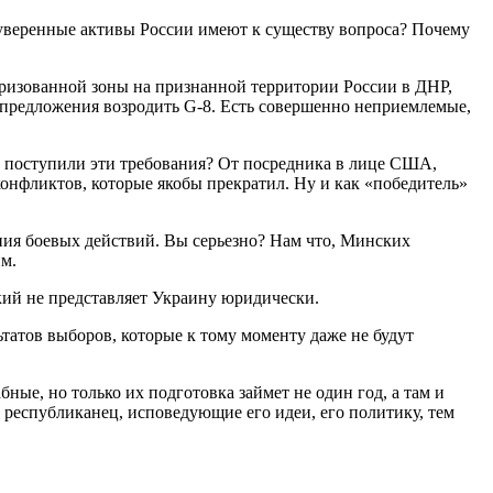
уверенные активы России имеют к существу вопроса? Почему
аризованной зоны на признанной территории России в ДНР,
е предложения возродить G-8. Есть совершенно неприемлемые,
ого поступили эти требования? От посредника в лице США,
конфликтов, которые якобы прекратил. Ну и как «победитель»
ания боевых действий. Вы серьезно? Нам что, Минских
им.
кий не представляет Украину юридически.
атов выборов, которые к тому моменту даже не будут
ые, но только их подготовка займет не один год, а там и
 республиканец, исповедующие его идеи, его политику, тем