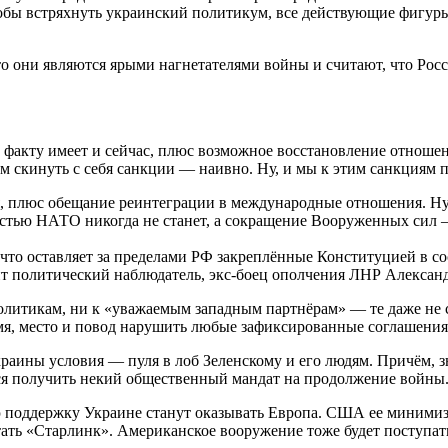
тобы встряхнуть украинский политикум, все действующие фигуры
о они являются ярыми нагнетателями войны и считают, что Росс
о факту имеет и сейчас, плюс возможное восстановление отношен
жем скинуть с себя санкции — наивно. Ну, и мы к этим санкциям
оя, плюс обещание реинтеграции в международные отношения. Ну,
астью НАТО никогда не станет, а сокращение Вооруженных сил —
что оставляет за пределами РФ закреплённые Конституцией в со
ит политический наблюдатель, экс-боец ополчения ЛНР Алексан
политикам, ни к «уважаемым западным партнёрам» — те даже не
мя, место и повод нарушить любые зафиксированные соглашения
Украины условия — пуля в лоб Зеленскому и его людям. Причём, 
ся получить некий общественный мандат на продолжение войны.
ую поддержку Украине станут оказывать Европа. США ее миними
тать «Старлинк». Американское вооружение тоже будет поступат