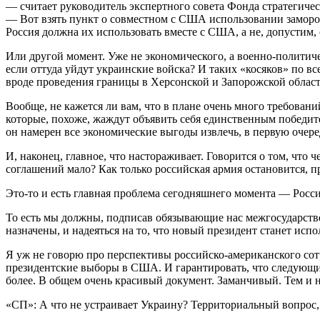
— считает руководитель экспертного совета Фонда стратегичес
— Вот взять пункт о совместном с США использовании заморо
Россия должна их использовать вместе с США, а не, допустим,
Или другой момент. Уже не экономического, а военно-политич
если оттуда уйдут украинские войска? И таких «косяков» по в
вроде проведения границы в Херсонской и Запорожской област
Вообще, не кажется ли вам, что в плане очень много требован
которые, похоже, жаждут объявить себя единственным победите
он намерен все экономические выгоды извлечь, в первую очередь
И, наконец, главное, что настораживает. Говорится о том, чт
соглашений мало? Как только российская армия остановится, п
Это-то и есть главная проблема сегодняшнего момента — Росс
То есть мы должны, подписав обязывающие нас межгосударстве
назначены, и надеяться на то, что новый президент станет ис
Я уж не говорю про перспективы российско-американского сотр
президентские выборы в США. И гарантировать, что следующим 
более. В общем очень красивый документ. Заманчивый. Тем и 
«СП»: А что не устраивает Украину? Территориальный вопрос, 