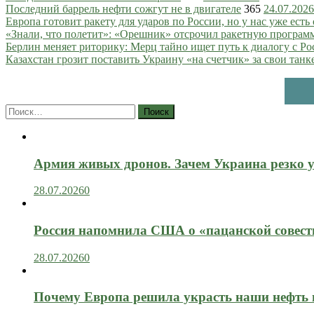
Последний баррель нефти сожгут не в двигателе
365
24.07.2026
Европа готовит ракету для ударов по России, но у нас уже есть 
«Знали, что полетит»: «Орешник» отсрочил ракетную програм
Берлин меняет риторику: Мерц тайно ищет путь к диалогу с Ро
Казахстан грозит поставить Украину «на счетчик» за свои танк
Найти:
Армия живых дронов. Зачем Украина резко 
28.07.2026
0
Россия напомнила США о «пацанской совест
28.07.2026
0
Почему Европа решила украсть наши нефть 