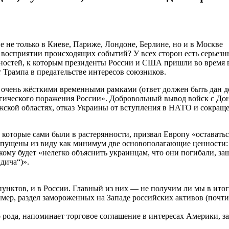
 не только в Киеве, Париже, Лондоне, Берлине, но и в Москве
 восприятии происходящих событий? У всех сторон есть серьез
нностей, к которым президенты России и США пришли во время 
 Трампа в предательстве интересов союзников.
 очень жёсткими временными рамками (ответ должен быть дан д
егического поражения России». Добровольный вывод войск с Дон
ожской областях, отказ Украины от вступления в НАТО и сокра
 которые сами были в растерянности, призвал Европу «оставать
 упущены из виду как минимум две основополагающие ценности: 
нскому будет «нелегко объяснить украинцам, что они погибали, 
дича“)».
пунктов, и в России. Главный из них — не получим ли мы в итог
ер, раздел замороженных на Западе российских активов (почти 
 рода, напоминает торговое соглашение в интересах Америки, з