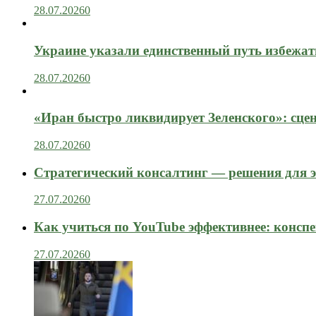
28.07.2026
0
Украине указали единственный путь избежат
28.07.2026
0
«Иран быстро ликвидирует Зеленского»: сце
28.07.2026
0
Стратегический консалтинг — решения для э
27.07.2026
0
Как учиться по YouTube эффективнее: конспе
27.07.2026
0