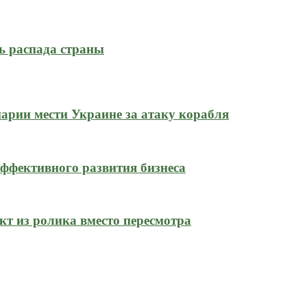
ь распада страны
нарии мести Украине за атаку корабля
ффективного развития бизнеса
кт из ролика вместо пересмотра