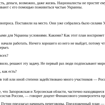
ть, деньги, возможно, даже жизнь. Националисты не простят ему
тывают с его помощью поживиться частью Украины.
вопроса. Поставили на место. Они уже собрались было силами Ук
ыми для Украины условиями. Какими? Как этот план воспримет
начали работать. Ничего хорошего из него не выйдет, потому ч
ерьез.
всех?
вило, решают эту задачу. Не первый раз люди подписывают мир
 как есть?
е в той или иной степени задействовано много участников — Ро
 что Запорожская и Херсонская области, частично находящиеся
 состав России, — говорит доцент Финансового университета п
 Путин предлагал начинать переговоры. Предложенный план — э