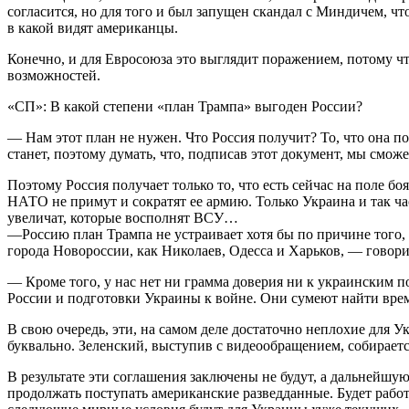
согласится, но для того и был запущен скандал с Миндичем, ч
в какой видят американцы.
Конечно, и для Евросоюза это выглядит поражением, потому чт
возможностей.
«СП»: В какой степени «план Трампа» выгоден России?
— Нам этот план не нужен. Что Россия получит? То, что она п
станет, поэтому думать, что, подписав этот документ, мы смо
Поэтому Россия получает только то, что есть сейчас на поле б
НАТО не примут и сократят ее армию. Только Украина и так ч
увеличат, которые восполнят ВСУ…
—Россию план Трампа не устраивает хотя бы по причине того, 
города Новороссии, как Николаев, Одесса и Харьков, — говор
— Кроме того, у нас нет ни грамма доверия ни к украинским 
России и подготовки Украины к войне. Они сумеют найти вре
В свою очередь, эти, на самом деле достаточно неплохие для 
буквально. Зеленский, выступив с видеообращением, собирает
В результате эти соглашения заключены не будут, а дальнейш
продолжать поступать американские разведданные. Будет рабо