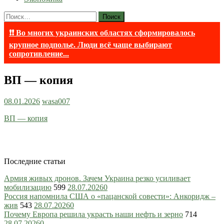
Найти:
❗❗ Во многих украинских областях сформировалось
крупное подполье. Люди всё чаще выбирают
сопротивление...
ВП — копия
08.01.2026
wasa007
ВП — копия
Последние статьи
Армия живых дронов. Зачем Украина резко усиливает
мобилизацию
599
28.07.2026
0
Россия напомнила США о «пацанской совести»: Анкоридж –
жив
543
28.07.2026
0
Почему Европа решила украсть наши нефть и зерно
714
28.07.2026
0