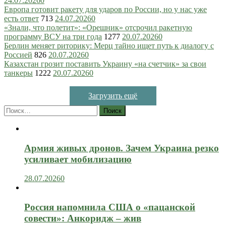
24.07.2026
0
Европа готовит ракету для ударов по России, но у нас уже
есть ответ
713
24.07.2026
0
«Знали, что полетит»: «Орешник» отсрочил ракетную
программу ВСУ на три года
1277
20.07.2026
0
Берлин меняет риторику: Мерц тайно ищет путь к диалогу с
Россией
826
20.07.2026
0
Казахстан грозит поставить Украину «на счетчик» за свои
танкеры
1222
20.07.2026
0
Загрузить ещё
Найти:
Армия живых дронов. Зачем Украина резко
усиливает мобилизацию
28.07.2026
0
Россия напомнила США о «пацанской
совести»: Анкоридж – жив