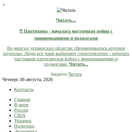
+
Читать....
❗❗
Партизаны - началась настоящая война с
минированиями и поджогами
Во многих украинских областях сформировалось крупное
подполье. Люди всё чаще выбирают сопротивление - началась
настоящая партизанская война с минированиями и
поджогами.
Читать...
Закрыть
Читать
Skip
Четверг, 06 августа, 2026
to
Контакты
content
Главная
lentaruss
lentaruss — Новости
В мире
Россия
США
Украина
Политика
Экономика