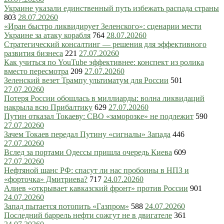
Украине указали единственный путь избежать распада страны
803
28.07.2026
0
«Иран быстро ликвидирует Зеленского»: сценарии мести
Украине за атаку корабля
764
28.07.2026
0
Стратегический консалтинг — решения для эффективного
развития бизнеса
221
27.07.2026
0
Как учиться по YouTube эффективнее: конспект из ролика
вместо пересмотра
209
27.07.2026
0
Зеленский везет Трампу ультиматум для России
501
27.07.2026
0
Потеря России обошлась в миллиарды: волна ликвидаций
накрыла всю Прибалтику
629
27.07.2026
0
Путин отказал Токаеву: СВО «заморозке» не подлежит
590
27.07.2026
0
Зачем Токаев передал Путину «сигналы» Запада
446
27.07.2026
0
Вслед за портами Одессы пришла очередь Киева
609
27.07.2026
0
Нефтяной шанс РФ: спасут ли нас пробоины в НПЗ и
«форточка» Дмитриева?
717
24.07.2026
0
Алиев «открывает кавказский фронт» против России
901
24.07.2026
0
Запад пытается потопить «Газпром»
588
24.07.2026
0
Последний баррель нефти сожгут не в двигателе
361