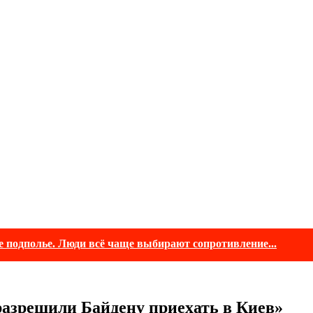
е подполье. Люди всё чаще выбирают сопротивление...
 разрешили Байдену приехать в Киев»