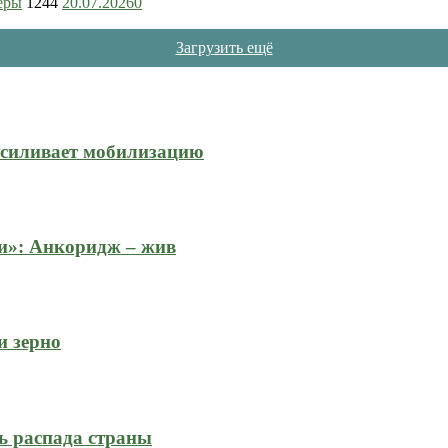
еры
1244
20.07.2026
0
Загрузить ещё
усиливает мобилизацию
и»: Анкоридж – жив
и зерно
ь распада страны