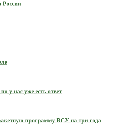
в России
еле
но у нас уже есть ответ
ракетную программу ВСУ на три года