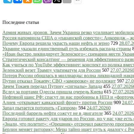
Последние статьи
Армия живых дронов. Зачем Украина резко усиливает мобили
Россия напомнила США о «пацанской совести»: Анкоридж – ж
Почему Европа решила украсть наши нефть и зерно
729
28.07.
Украине указали единственный путь избежать распада страны
«Иран быстро ликвидирует Зеленского»: сценарии мести Украин
Стратегический консалтинг — решения для эффективного разв
Как учиться по YouTube эффективнее: конспект из ролика вмес
Зеленский везет Трампу ультиматум для России
507
27.07.2026
Потеря России обошлась в миллиарды: волна ликвидаций нак
Путин отказал Токаеву: СВО «заморозке» не подлежит
597
27.0
Зачем Токаев передал Путину «сигналы» Запада
455
27.07.2026
Вслед за портами Одессы пришла очередь Киева
615
27.07.2026
Нефтяной шанс РФ: спасут ли нас пробоины в НПЗ и «форточ
Алиев «открывает кавказский фронт» против России
909
24.07
Запад пытается потопить «Газпром»
594
24.07.2026
0
Последний баррель нефти сожгут не в двигателе
365
24.07.2026
Европа готовит ракету для ударов по России, но у нас уже есть 
«Знали, что полетит»: «Орешник» отсрочил ракетную програм
Берлин меняет риторику: Мерц тайно ищет путь к диалогу с Ро