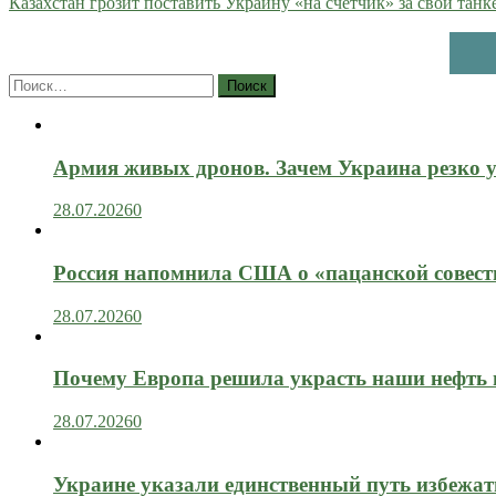
Казахстан грозит поставить Украину «на счетчик» за свои танк
Найти:
Армия живых дронов. Зачем Украина резко 
28.07.2026
0
Россия напомнила США о «пацанской совест
28.07.2026
0
Почему Европа решила украсть наши нефть 
28.07.2026
0
Украине указали единственный путь избежат