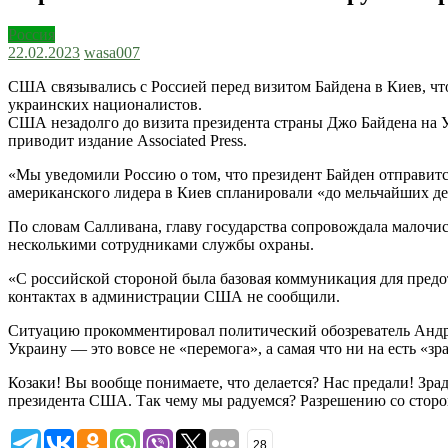
Россия
22.02.2023
wasa007
США связывались с Россией перед визитом Байдена в Киев, ч
украинских националистов.
США незадолго до визита президента страны Джо Байдена на У
приводит издание Associated Press.
«Мы уведомили Россию о том, что президент Байден отправится
американского лидера в Киев спланировали «до мельчайших де
По словам Салливана, главу государства сопровождала малоч
несколькими сотрудниками службы охраны.
«С российской стороной была базовая коммуникация для предот
контактах в администрации США не сообщили.
Ситуацию прокомментировал политический обозреватель Андрей
Украину — это вовсе не «перемога», а самая что ни на есть «зра
Козаки! Вы вообще понимаете, что делается? Нас предали! Зр
президента США. Так чему мы радуемся? Разрешению со сторо
28