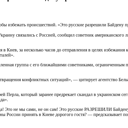
тобы избежать происшествий. «Это русские разрешили Байдену 
краину связались с Россией, сообщил советник американского л
 в Киев, за несколько часов до отправления в целях избежания
талей».
исленная группа с его ближайшими советниками, ограниченным 
вращения конфликтных ситуаций», — цитирует агентство Белый д
 Перла, который заранее предрекает скандал в украинском сегм
да».
ада! Это не мы сами, не он сам! Это русские РАЗРЕШИЛИ Байде
ны России принять в Киеве дорогого гостя? — предсказывает п