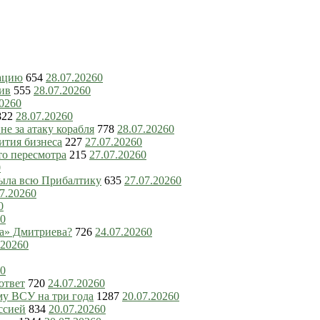
зацию
654
28.07.2026
0
ив
555
28.07.2026
0
2026
0
822
28.07.2026
0
е за атаку корабля
778
28.07.2026
0
ития бизнеса
227
27.07.2026
0
то пересмотра
215
27.07.2026
0
0
рыла всю Прибалтику
635
27.07.2026
0
7.2026
0
0
0
ка» Дмитриева?
726
24.07.2026
0
.2026
0
0
ответ
720
24.07.2026
0
му ВСУ на три года
1287
20.07.2026
0
ссией
834
20.07.2026
0