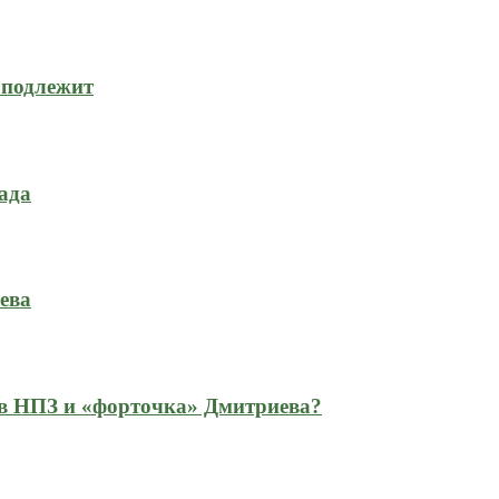
 подлежит
ада
ева
 в НПЗ и «форточка» Дмитриева?