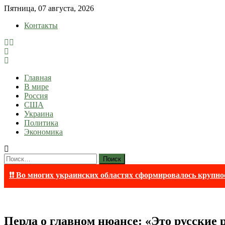
Skip
Пятница, 07 августа, 2026
to
Контакты
content
lentaruss
lentaruss — Новости
Главная
В мире
Россия
США
Украина
Политика
Экономика
Найти:
❗❗ Во многих украинских областях сформировалось крупно
Перла о главном нюансе: «Это русские