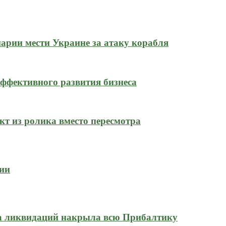
нарии мести Украине за атаку корабля
ффективного развития бизнеса
кт из ролика вместо пересмотра
сии
на ликвидаций накрыла всю Прибалтику