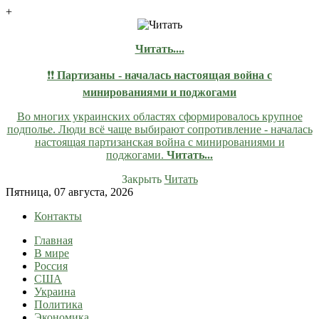
+
Читать....
❗❗
Партизаны - началась настоящая война с
минированиями и поджогами
Во многих украинских областях сформировалось крупное
подполье. Люди всё чаще выбирают сопротивление - началась
настоящая партизанская война с минированиями и
поджогами.
Читать...
Закрыть
Читать
Skip
Пятница, 07 августа, 2026
to
Контакты
content
Главная
lentaruss
lentaruss — Новости
В мире
Россия
США
Украина
Политика
Экономика