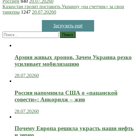
Россией
840
20.07.2026
0
Казахстан грозит поставить Украину «на счетчик» за свои
танкеры
1247
20.07.2026
0
Загрузить ещё
Найти:
Армия живых дронов. Зачем Украина резко
усиливает мобилизацию
28.07.2026
0
Россия напомнила США о «пацанской
совести»: Анкоридж – жив
28.07.2026
0
Почему Европа решила украсть наши нефть
и зерно