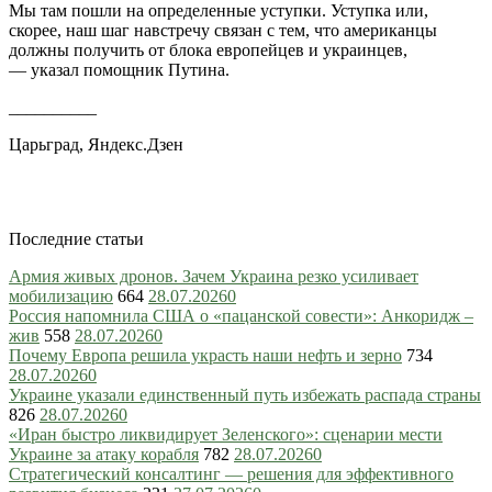
Мы там пошли на определенные уступки. Уступка или,
скорее, наш шаг навстречу связан с тем, что американцы
должны получить от блока европейцев и украинцев,
— указал помощник Путина.
__________
Царьград, Яндекс.Дзен
Последние статьи
Армия живых дронов. Зачем Украина резко усиливает
мобилизацию
664
28.07.2026
0
Россия напомнила США о «пацанской совести»: Анкоридж –
жив
558
28.07.2026
0
Почему Европа решила украсть наши нефть и зерно
734
28.07.2026
0
Украине указали единственный путь избежать распада страны
826
28.07.2026
0
«Иран быстро ликвидирует Зеленского»: сценарии мести
Украине за атаку корабля
782
28.07.2026
0
Стратегический консалтинг — решения для эффективного