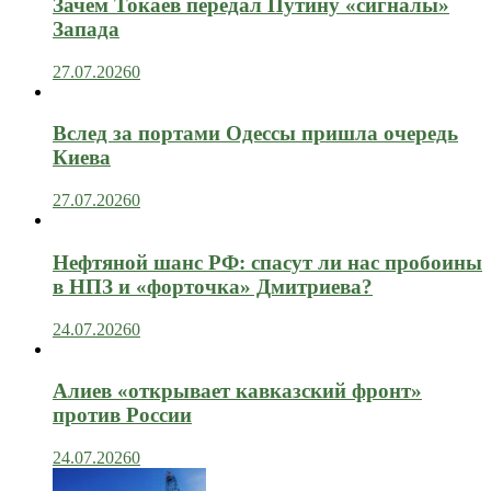
Зачем Токаев передал Путину «сигналы»
Запада
27.07.2026
0
Вслед за портами Одессы пришла очередь
Киева
27.07.2026
0
Нефтяной шанс РФ: спасут ли нас пробоины
в НПЗ и «форточка» Дмитриева?
24.07.2026
0
Алиев «открывает кавказский фронт»
против России
24.07.2026
0