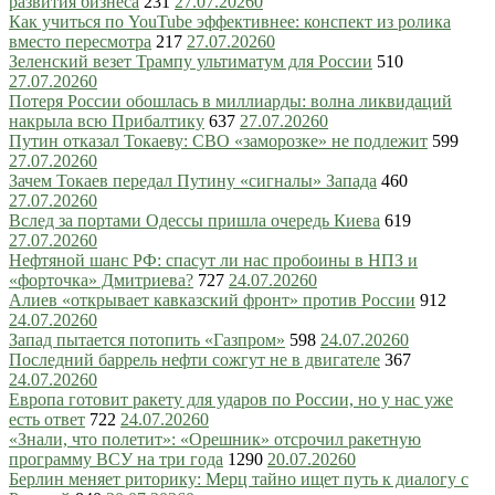
развития бизнеса
231
27.07.2026
0
Как учиться по YouTube эффективнее: конспект из ролика
вместо пересмотра
217
27.07.2026
0
Зеленский везет Трампу ультиматум для России
510
27.07.2026
0
Потеря России обошлась в миллиарды: волна ликвидаций
накрыла всю Прибалтику
637
27.07.2026
0
Путин отказал Токаеву: СВО «заморозке» не подлежит
599
27.07.2026
0
Зачем Токаев передал Путину «сигналы» Запада
460
27.07.2026
0
Вслед за портами Одессы пришла очередь Киева
619
27.07.2026
0
Нефтяной шанс РФ: спасут ли нас пробоины в НПЗ и
«форточка» Дмитриева?
727
24.07.2026
0
Алиев «открывает кавказский фронт» против России
912
24.07.2026
0
Запад пытается потопить «Газпром»
598
24.07.2026
0
Последний баррель нефти сожгут не в двигателе
367
24.07.2026
0
Европа готовит ракету для ударов по России, но у нас уже
есть ответ
722
24.07.2026
0
«Знали, что полетит»: «Орешник» отсрочил ракетную
программу ВСУ на три года
1290
20.07.2026
0
Берлин меняет риторику: Мерц тайно ищет путь к диалогу с