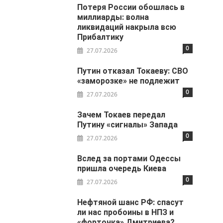
Потеря России обошлась в
миллиарды: волна
ликвидаций накрыла всю
Прибалтику
0
27.07.2026
Путин отказал Токаеву: СВО
«заморозке» не подлежит
0
27.07.2026
Зачем Токаев передал
Путину «сигналы» Запада
0
27.07.2026
Вслед за портами Одессы
пришла очередь Киева
0
27.07.2026
Нефтяной шанс РФ: спасут
ли нас пробоины в НПЗ и
«форточка» Дмитриева?