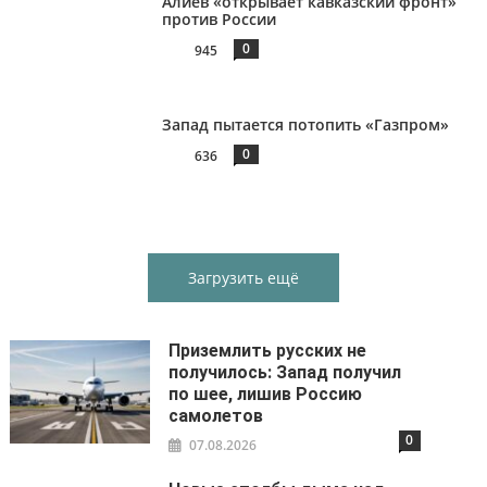
Алиев «открывает кавказский фронт»
против России
0
945
Запад пытается потопить «Газпром»
0
636
Загрузить ещё
Приземлить русских не
получилось: Запад получил
по шее, лишив Россию
самолетов
0
07.08.2026