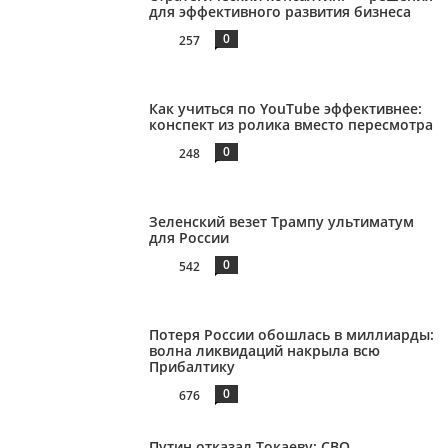
для эффективного развития бизнеса
0
257
Как учиться по YouTube эффективнее:
конспект из ролика вместо пересмотра
0
248
Зеленский везет Трампу ультиматум
для России
0
542
Потеря России обошлась в миллиарды:
волна ликвидаций накрыла всю
Прибалтику
0
676
Путин отказал Токаеву: СВО