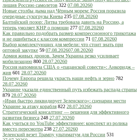
лишив Россию самолетов
322
07.08.2026
0
Новые столбы дыма над Чёрным морем: Россия поразила
очередные сухогрузы Киева
235
07.08.2026
0
Балтийский позор: Литва требовала давить на Россию, а
теперь умоляет КНР о помощи
277
07.08.2026
0
Как правильно подобрать размер компрессионного трикотажа
и не ошибиться с классом компрессии
71
07.08.2026
0
Выбор комплектующих для мебели: что стоит знать при
оптовой закупке
59
07.08.2026
07.08.2026
0
Армия живых дронов. Зачем Украина резко усиливает
мобилизацию
800
28.07.2026
0
Россия напомнила США о «пацанской совести»: Анкоридж –
жив
601
28.07.2026
0
Почему Европа решила украсть наши нефть и зерно
782
28.07.2026
0
Украине указали единственный путь избежать распада страны
879
28.07.2026
0
«Иран быстро ликвидирует Зеленского»: сценарии мести
Украине за атаку корабля
822
28.07.2026
0
Стратегический консалтинг — решения для эффективного
развития бизнеса
248
27.07.2026
0
Как учиться по YouTube эффективнее: конспект из ролика
вместо пересмотра
238
27.07.2026
0
Зеленский везет Трампу ультиматум для России
531