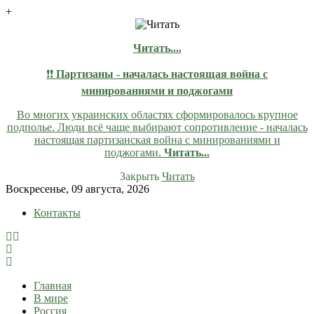
+
Читать....
❗❗
Партизаны - началась настоящая война с
минированиями и поджогами
Во многих украинских областях сформировалось крупное
подполье. Люди всё чаще выбирают сопротивление - началась
настоящая партизанская война с минированиями и
поджогами.
Читать...
Закрыть
Читать
Skip
Воскресенье, 09 августа, 2026
to
Контакты
content
lentaruss
lentaruss — Новости
Главная
В мире
Россия