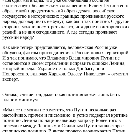
«Сегодня мы видим, что уже сегодняшняя Россия не
соответствует Беловежским соглашениям. Если у Путина есть
образ, такой ирредентистский образ сделать российское
государство в исторических границах проживания русского
народа, договаривать не будут, как бы и так понятно. С другой
стороны, можно посмотреть на это, исходя не из исторических
реалий, а из дня сегодняшнего. А где сегодня проживает
русский народ?
Как мне теперь представляется, Беловежская Россия уже
обнулена, фактом присоединения к России новых территорий.
И я так понимаю, что Владимир Владимирович Путин не
остановится в своем стремлении исправить ошибки Ленина,
который передал Украине не только Донбасс, но и
Новороссию, включая Харьков, Одессу, Николаев», – отметил
эксперт.
Однако, считает он, даже такая позиция может лишь быть
планом минимум.
«Мы все не могли не заметить, что Путин несколько раз
настойчиво, причем и письменно, и устно подвергал критике
позицию Ленина по национальному вопросу. Более того в
полемике между Лениным и Сталиным Путин занял скорее
сталинскую позицию. В числе прочего неоднократно Путин