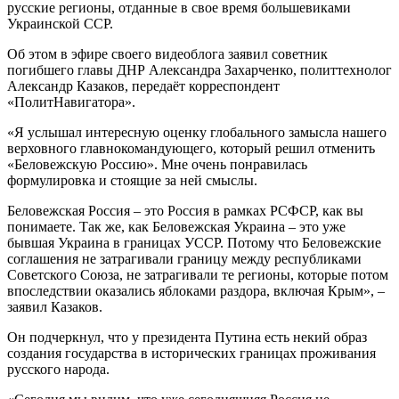
русские регионы, отданные в свое время большевиками
Украинской ССР.
Об этом в эфире своего видеоблога заявил советник
погибшего главы ДНР Александра Захарченко, политтехнолог
Александр Казаков, передаёт корреспондент
«ПолитНавигатора».
«Я услышал интересную оценку глобального замысла нашего
верховного главнокомандующего, который решил отменить
«Беловежскую Россию». Мне очень понравилась
формулировка и стоящие за ней смыслы.
Беловежская Россия – это Россия в рамках РСФСР, как вы
понимаете. Так же, как Беловежская Украина – это уже
бывшая Украина в границах УССР. Потому что Беловежские
соглашения не затрагивали границу между республиками
Советского Союза, не затрагивали те регионы, которые потом
впоследствии оказались яблоками раздора, включая Крым», –
заявил Казаков.
Он подчеркнул, что у президента Путина есть некий образ
создания государства в исторических границах проживания
русского народа.