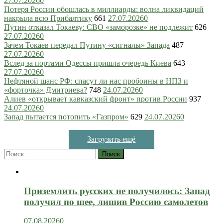
27.07.2026
0
Потеря России обошлась в миллиарды: волна ликвидаций
накрыла всю Прибалтику
661
27.07.2026
0
Путин отказал Токаеву: СВО «заморозке» не подлежит
626
27.07.2026
0
Зачем Токаев передал Путину «сигналы» Запада
487
27.07.2026
0
Вслед за портами Одессы пришла очередь Киева
643
27.07.2026
0
Нефтяной шанс РФ: спасут ли нас пробоины в НПЗ и
«форточка» Дмитриева?
748
24.07.2026
0
Алиев «открывает кавказский фронт» против России
937
24.07.2026
0
Запад пытается потопить «Газпром»
629
24.07.2026
0
Загрузить ещё
Найти:
Приземлить русских не получилось: Запад
получил по шее, лишив Россию самолетов
07.08.2026
0