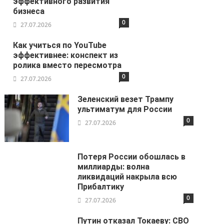
эффективного развития
бизнеса
0
27.07.2026
Как учиться по YouTube
эффективнее: конспект из
ролика вместо пересмотра
0
27.07.2026
Зеленский везет Трампу
ультиматум для России
0
27.07.2026
Потеря России обошлась в
миллиарды: волна
ликвидаций накрыла всю
Прибалтику
0
27.07.2026
Путин отказал Токаеву: СВО