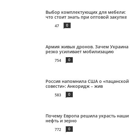
Выбор комплектующих для мебели:
что стоит знать при оптовой закупке
0
47
Армия живых дронов. Зачем Украина
резко усиливает мобилизацию
0
754
Россия напомнила США о «пацанской
совести»: Анкоридж – жив
0
583
Почему Европа решила украсть наши
нефть и зерно
0
772