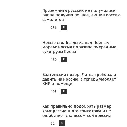
Приземлить русских не получилось:
Запад получил по шее, лишив Россию
самолетов
0
236
Новые столбы дыма над Чёрным
морем: Россия поразила очередные
сухогрузы Киева
0
180
Балтийский позор: Литва требовала
давить на Россию, а теперь умоляет
КНР о помощи
0
195
Как правильно подобрать размер
компрессионного трикотажа и не
ошибиться с классом компрессии
0
52