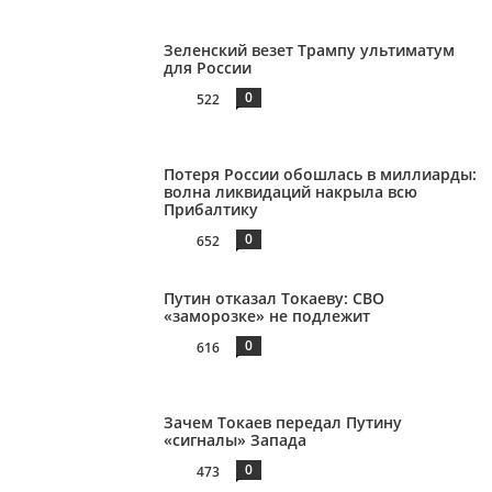
Зеленский везет Трампу ультиматум
для России
0
522
Потеря России обошлась в миллиарды:
волна ликвидаций накрыла всю
Прибалтику
0
652
Путин отказал Токаеву: СВО
«заморозке» не подлежит
0
616
Зачем Токаев передал Путину
«сигналы» Запада
0
473