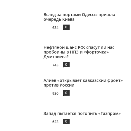
Вслед за портами Одессы пришла
очередь Киева
0
634
Нефтяной шанс РФ: спасут ли нас
пробоины в НПЗ и «форточка»
Дмитриева?
0
743
Алиев «открывает кавказский фронт»
против России
0
930
Запад пытается потопить «Газпром»
0
623