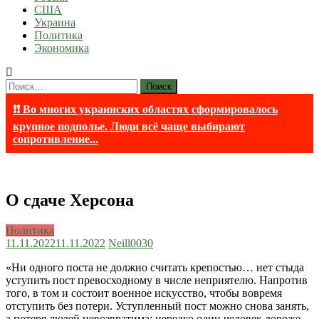
США
Украина
Политика
Экономика
Найти:
❗❗ Во многих украинских областях сформировалось
крупное подполье. Люди всё чаще выбирают
сопротивление...
О сдаче Херсона
Политика
11.11.2022
11.11.2022
Neill003
0
«Ни одного поста не должно считать крепостью… нет стыда
уступить пост превосходному в числе неприятелю. Напротив
того, в том и состоит военное искусство, чтобы вовремя
отступить без потери. Уступленный пост можно снова занять,
а потеря людей невозвратима: нередко один человек дороже