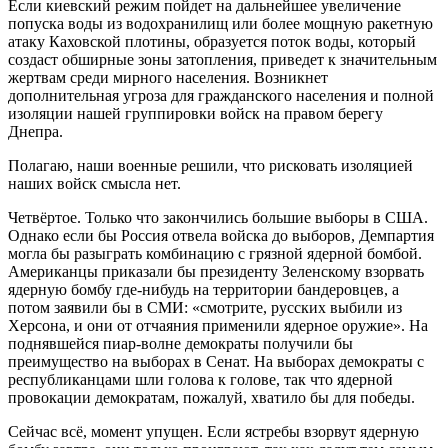
Если киевский режим пойдет на дальнейшее увеличение
попуска воды из водохранилищ или более мощную ракетную
атаку Каховской плотины, образуется поток воды, который
создаст обширные зоны затопления, приведет к значительным
жертвам среди мирного населения. Возникнет
дополнительная угроза для гражданского населения и полной
изоляции нашей группировки войск на правом берегу
Днепра.
Полагаю, наши военные решили, что рисковать изоляцией
наших войск смысла нет.
Четвёртое. Только что закончились большие выборы в США.
Однако если бы Россия отвела войска до выборов, Демпартия
могла бы разыграть комбинацию с грязной ядерной бомбой.
Американцы приказали бы президенту Зеленскому взорвать
ядерную бомбу где-нибудь на территории бандеровцев, а
потом заявили бы в СМИ: «смотрите, русских выбили из
Херсона, и они от отчаяния применили ядерное оружие». На
поднявшейся пиар-волне демократы получили бы
преимущество на выборах в Сенат. На выборах демократы с
республиканцами шли голова к голове, так что ядерной
провокации демократам, пожалуй, хватило бы для победы.
Сейчас всё, момент упущен. Если ястребы взорвут ядерную