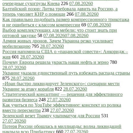
очередные сухогрузы Киева
226
07.08.2026
0
Балтийский позор: Литва требовала давить на Россию, а
теперь умоляет КНР о помощи
266
07.08.2026
0
Как правильно подобрать размер компрессионного трикотажа
и не ошибиться с классом компрессии
69
07.08.2026
0
Выбор комплектующих для мебели: что стоит знать при
оптовой закупке
58
07.08.2026
07.08.2026
0
Армия живых дронов. Зачем Украина резко усиливает
мобилизацию
795
28.07.2026
0
Россия напомнила США о «пацанской совести»: Анкоридж –
жив
601
28.07.2026
0
Почему Европа решила украсть наши нефть и зерно
780
28.07.2026
0
Украине указали единственный путь избежать распада страны
875
28.07.2026
0
«Иран быстро ликвидирует Зеленского»: сценарии мести
Украине за атаку корабля
822
28.07.2026
0
Стратегический консалтинг — решения для эффективного
развития бизнеса
248
27.07.2026
0
Как учиться по YouTube эффективнее: конспект из ролика
вместо пересмотра
238
27.07.2026
0
Зеленский везет Трампу ультиматум для России
531
27.07.2026
0
Потеря России обошлась в миллиарды: волна ликвидаций
накрыла всю Прибалтику
660
27.07.2026
0