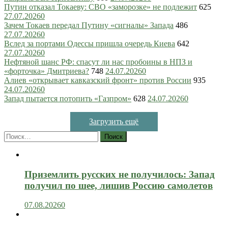
Путин отказал Токаеву: СВО «заморозке» не подлежит
625
27.07.2026
0
Зачем Токаев передал Путину «сигналы» Запада
486
27.07.2026
0
Вслед за портами Одессы пришла очередь Киева
642
27.07.2026
0
Нефтяной шанс РФ: спасут ли нас пробоины в НПЗ и
«форточка» Дмитриева?
748
24.07.2026
0
Алиев «открывает кавказский фронт» против России
935
24.07.2026
0
Запад пытается потопить «Газпром»
628
24.07.2026
0
Загрузить ещё
Найти:
Приземлить русских не получилось: Запад
получил по шее, лишив Россию самолетов
07.08.2026
0