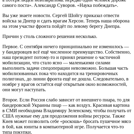
самого поста». Александр Суворов. «Наука побеждать».
Вы уже знаете новости. Сергей Шойгу приказал отвести
войска за Днепр и сдать врагам Херсон. Теперь наша оборона
на этом участке фронта пойдёт по левому берегу Днепра.
Причин у столь сложного решения несколько.
Первое. С сентября ничего принципиально не изменилось —
у бандеровцев всё ещё численное преимущество. Собственно,
наш президент потому-то и принял решение о частичной
мобилизации, что стало ясно — маленькими силами
выполнить задачи спецоперации невозможно. Большая часть
мобилизованных пока что находится на тренировочных
полигонах, до линии фронта ещё не дошла. Следовательно, в
ноябре у врагов остаётся ещё открытым окно возможностей,
они могут наступать.
Второе. Если Россия слабо зависит от внешнего пиара, то для
бандеровской Украины пиар — как воздух. Красивая картина
в СМИ необходима Владимиру Зеленскому, чтобы получать от
США нужные ему для продолжения войны ресурсы. Также
Киев может позволить себе «роскошь» бросать пушечное мясо
в бой, как юниты в компьютерной игре. Получается что-то
типа покупки.