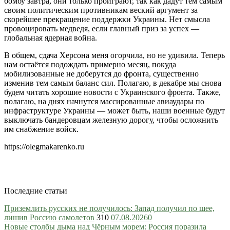
бомбу завтра, они только проиграют, так как дадут тем самым
своим политическим противникам веский аргумент за
скорейшее прекращение поддержки Украины. Нет смысла
провоцировать медведя, если главный приз за успех —
глобальная ядерная война.
В общем, сдача Херсона меня огорчила, но не удивила. Теперь
нам остаётся подождать примерно месяц, покуда
мобилизованные не доберутся до фронта, существенно
изменив тем самым баланс сил. Полагаю, в декабре мы снова
будем читать хорошие новости с Украинского фронта. Также,
полагаю, на днях начнутся массированные авиаудары по
инфраструктуре Украины — может быть, наши военные будут
выключать бандеровцам железную дорогу, чтобы осложнить
им снабжение войск.
https://olegmakarenko.ru
Последние статьи
Приземлить русских не получилось: Запад получил по шее,
лишив Россию самолетов
310
07.08.2026
0
Новые столбы дыма над Чёрным морем: Россия поразила