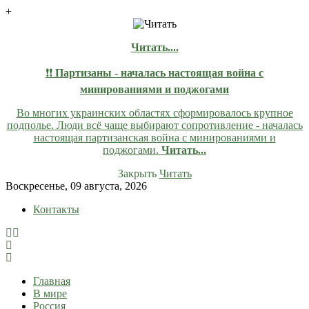
+
Читать....
❗❗
Партизаны - началась настоящая война с
минированиями и поджогами
Во многих украинских областях сформировалось крупное
подполье. Люди всё чаще выбирают сопротивление - началась
настоящая партизанская война с минированиями и
поджогами.
Читать...
Закрыть
Читать
Skip
Воскресенье, 09 августа, 2026
to
Контакты
content
lentaruss
lentaruss — Новости
Главная
В мире
Россия