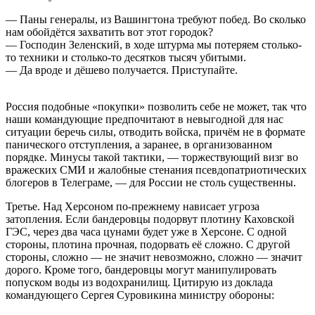
— Паны генералы, из Вашингтона требуют побед. Во сколько
нам обойдётся захватить вот этот городок?
— Господин Зеленский, в ходе штурма мы потеряем столько-
то техники и столько-то десятков тысяч убитыми.
— Да вроде и дёшево получается. Приступайте.
Россия подобные «покупки» позволить себе не может, так что
наши командующие предпочитают в невыгодной для нас
ситуации беречь силы, отводить войска, причём не в формате
панического отступления, а заранее, в организованном
порядке. Минусы такой тактики, — торжествующий визг во
вражеских СМИ и жалобные стенания псевдопатриотических
блогеров в Телеграме, — для России не столь существенны.
Третье. Над Херсоном по-прежнему нависает угроза
затопления. Если бандеровцы подорвут плотину Каховской
ГЭС, через два часа цунами будет уже в Херсоне. С одной
стороны, плотина прочная, подорвать её сложно. С другой
стороны, сложно — не значит невозможно, сложно — значит
дорого. Кроме того, бандеровцы могут манипулировать
попуском воды из водохранилищ. Цитирую из доклада
командующего Сергея Суровикина министру обороны: