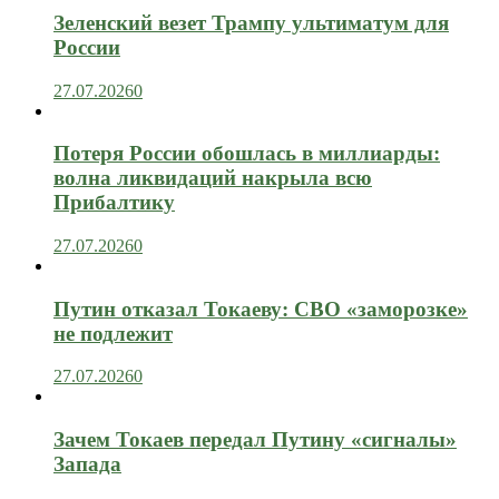
Зеленский везет Трампу ультиматум для
России
27.07.2026
0
Потеря России обошлась в миллиарды:
волна ликвидаций накрыла всю
Прибалтику
27.07.2026
0
Путин отказал Токаеву: СВО «заморозке»
не подлежит
27.07.2026
0
Зачем Токаев передал Путину «сигналы»
Запада