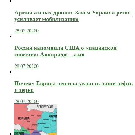
Армия живых дронов. Зачем Украина резко
усиливает мобилизацию
28.07.2026
0
Россия напомнила США о «пацанской
совести»: Анкоридж – жив
28.07.2026
0
Почему Европа решила украсть наши нефть
и зерно
28.07.2026
0