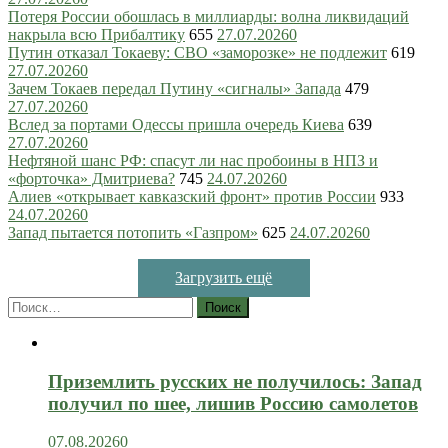
Потеря России обошлась в миллиарды: волна ликвидаций
накрыла всю Прибалтику
655
27.07.2026
0
Путин отказал Токаеву: СВО «заморозке» не подлежит
619
27.07.2026
0
Зачем Токаев передал Путину «сигналы» Запада
479
27.07.2026
0
Вслед за портами Одессы пришла очередь Киева
639
27.07.2026
0
Нефтяной шанс РФ: спасут ли нас пробоины в НПЗ и
«форточка» Дмитриева?
745
24.07.2026
0
Алиев «открывает кавказский фронт» против России
933
24.07.2026
0
Запад пытается потопить «Газпром»
625
24.07.2026
0
Загрузить ещё
Найти:
Приземлить русских не получилось: Запад
получил по шее, лишив Россию самолетов
07.08.2026
0