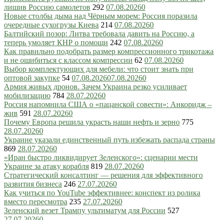
лишив Россию самолетов
292
07.08.2026
0
Новые столбы дыма над Чёрным морем: Россия поразила
очередные сухогрузы Киева
214
07.08.2026
0
Балтийский позор: Литва требовала давить на Россию, а
теперь умоляет КНР о помощи
242
07.08.2026
0
Как правильно подобрать размер компрессионного трикотажа
и не ошибиться с классом компрессии
62
07.08.2026
0
Выбор комплектующих для мебели: что стоит знать при
оптовой закупке
54
07.08.2026
07.08.2026
0
Армия живых дронов. Зачем Украина резко усиливает
мобилизацию
784
28.07.2026
0
Россия напомнила США о «пацанской совести»: Анкоридж –
жив
591
28.07.2026
0
Почему Европа решила украсть наши нефть и зерно
775
28.07.2026
0
Украине указали единственный путь избежать распада страны
869
28.07.2026
0
«Иран быстро ликвидирует Зеленского»: сценарии мести
Украине за атаку корабля
819
28.07.2026
0
Стратегический консалтинг — решения для эффективного
развития бизнеса
246
27.07.2026
0
Как учиться по YouTube эффективнее: конспект из ролика
вместо пересмотра
235
27.07.2026
0
Зеленский везет Трампу ультиматум для России
527
27.07.2026
0