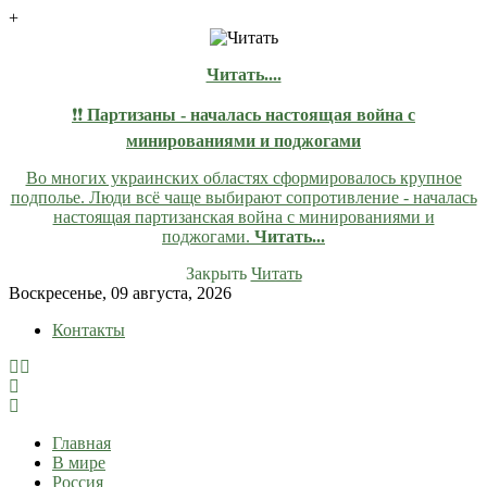
+
Читать....
❗❗
Партизаны - началась настоящая война с
минированиями и поджогами
Во многих украинских областях сформировалось крупное
подполье. Люди всё чаще выбирают сопротивление - началась
настоящая партизанская война с минированиями и
поджогами.
Читать...
Закрыть
Читать
Skip
Воскресенье, 09 августа, 2026
to
Контакты
content
lentaruss
lentaruss — Новости
Главная
В мире
Россия