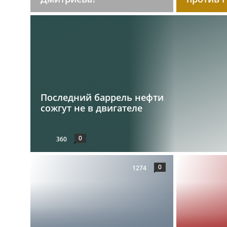
Последний баррель нефти
сожгут не в двигателе
0
360
0
1274