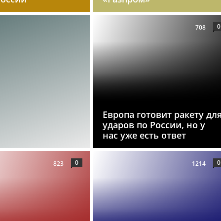
0
708
Европа готовит ракету дл
ударов по России, но у
нас уже есть ответ
0
0
823
1214