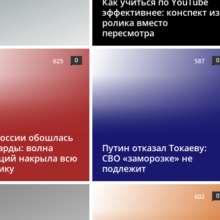
Как учиться по YouTube
эффективнее: конспект из
ролика вместо
пересмотра
0
0
625
587
России обошлась
арды: волна
Путин отказал Токаеву:
ций накрыла всю
СВО «заморозке» не
ику
подлежит
0
602