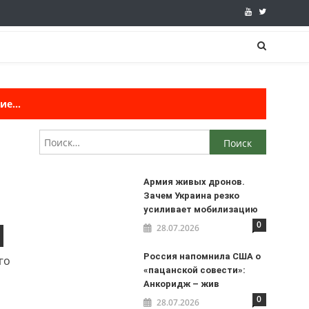
е...
Найти:
Армия живых дронов.
Зачем Украина резко
усиливает мобилизацию
0
28.07.2026
Россия напомнила США о
го
«пацанской совести»:
Анкоридж – жив
0
28.07.2026