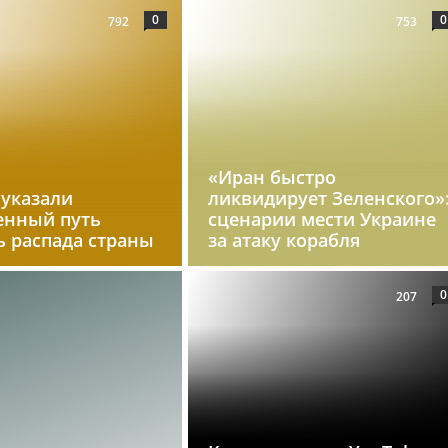
0
0
792
753
«Иран быстро
 указали
ликвидирует Зеленского»
енный путь
сценарии мести Украине
ь распада страны
за атаку корабля
0
207