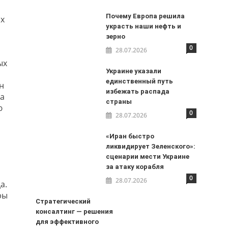
Почему Европа решила
ых
украсть наши нефть и
зерно
0
28.07.2026
ых
Украине указали
единственный путь
н
избежать распада
на
страны
ю
0
28.07.2026
«Иран быстро
ликвидирует Зеленского»:
сценарии мести Украине
за атаку корабля
0
28.07.2026
а.
ры
Стратегический
консалтинг — решения
для эффективного