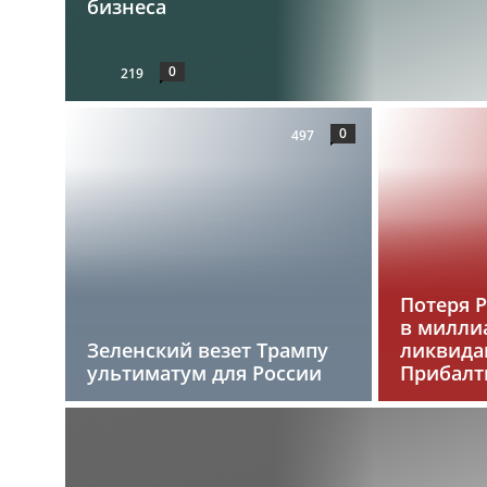
бизнеса
0
219
0
497
Потеря 
в милли
Зеленский везет Трампу
ликвида
ультиматум для России
Прибалт