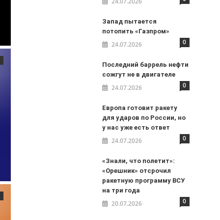
24.07.2026
Запад пытается
потопить «Газпром»
0
24.07.2026
Последний баррель нефти
сожгут не в двигателе
0
24.07.2026
Европа готовит ракету
для ударов по России, но
у нас уже есть ответ
0
24.07.2026
«Знали, что полетит»:
«Орешник» отсрочил
ракетную программу ВСУ
на три года
0
20.07.2026