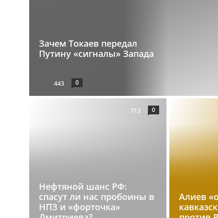
Зачем Токаев передал
Путину «сигналы» Запада
0
443
0
713
Нефтяной шанс РФ:
спасут ли нас пробоины в
Алиев «
НПЗ и «форточка»
кавказс
Дмитриева?
против 