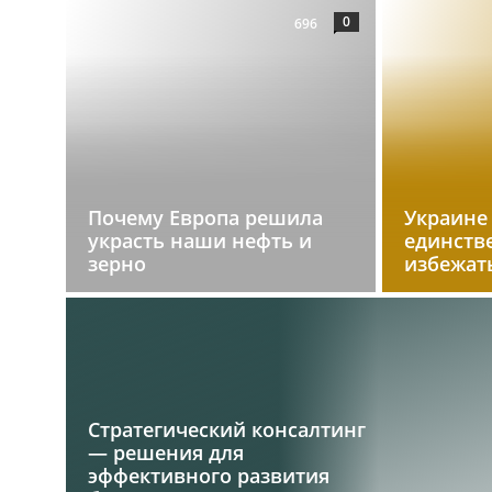
0
696
Почему Европа решила
Украине
украсть наши нефть и
единств
зерно
избежат
Стратегический консалтинг
— решения для
эффективного развития