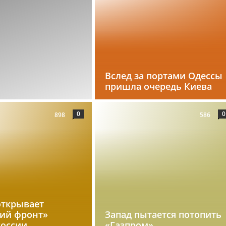
Вслед за портами Одессы
пришла очередь Киева
0
0
898
586
открывает
кий фронт»
Запад пытается потопить
России
«Газпром»