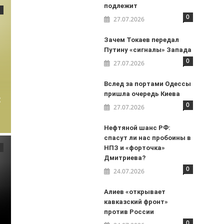
подлежит
0
27.07.2026
Зачем Токаев передал
Путину «сигналы» Запада
0
27.07.2026
Вслед за портами Одессы
пришла очередь Киева
:
0
27.07.2026
Нефтяной шанс РФ:
спасут ли нас пробоины в
НПЗ и «форточка»
Дмитриева?
0
24.07.2026
Алиев «открывает
кавказский фронт»
против России
0