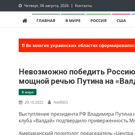
Skip
Четверг, 06 августа, 2026
Контакты
to
lentaruss
lentaruss — Новости
content
ГЛАВНАЯ
В МИРЕ
РОССИЯ
США
❗❗ Во многих украинских областях сформировалос
Невозможно победить Россию:
мощной речью Путина на «Вал
В мире
29.10.2022
Neill003
Выступление президента РФ Владимира Путина 
клуба «Валдай» подтвердило приверженность Мо
Американский политолог председатель «Центра