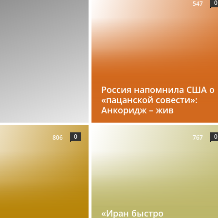
0
547
Россия напомнила США о
«пацанской совести»:
Анкоридж – жив
0
0
806
767
«Иран быстро