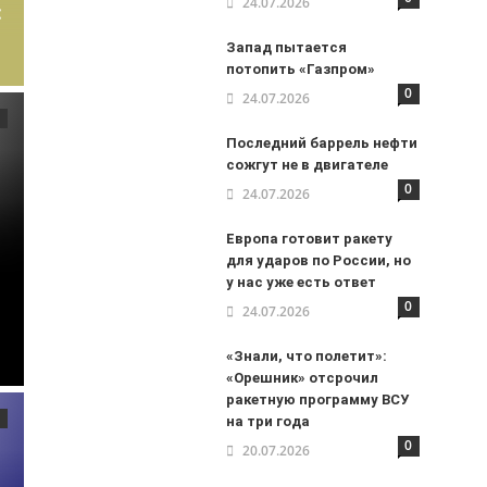
24.07.2026
:
Запад пытается
потопить «Газпром»
0
24.07.2026
Последний баррель нефти
сожгут не в двигателе
0
24.07.2026
Европа готовит ракету
для ударов по России, но
у нас уже есть ответ
0
24.07.2026
«Знали, что полетит»:
«Орешник» отсрочил
ракетную программу ВСУ
на три года
0
20.07.2026