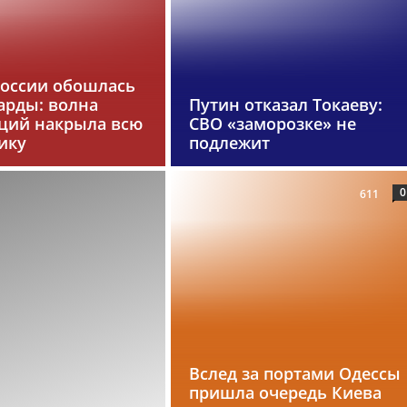
России обошлась
арды: волна
Путин отказал Токаеву:
ций накрыла всю
СВО «заморозке» не
ику
подлежит
0
611
Вслед за портами Одессы
пришла очередь Киева