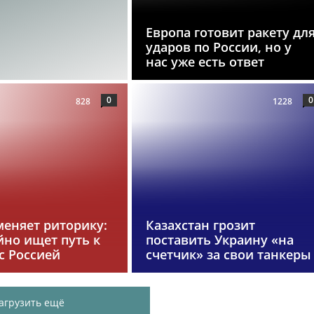
Европа готовит ракету дл
ударов по России, но у
нас уже есть ответ
0
0
828
1228
меняет риторику:
Казахстан грозит
йно ищет путь к
поставить Украину «на
с Россией
счетчик» за свои танкеры
агрузить ещё