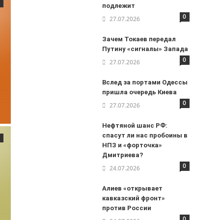
подлежит
0
27.07.2026
Зачем Токаев передал
Путину «сигналы» Запада
0
27.07.2026
Вслед за портами Одессы
пришла очередь Киева
0
27.07.2026
Нефтяной шанс РФ:
спасут ли нас пробоины в
НПЗ и «форточка»
Дмитриева?
0
24.07.2026
Алиев «открывает
кавказский фронт»
против России
0