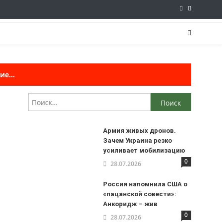
е...
Найти:
ы
Армия живых дронов.
Зачем Украина резко
усиливает мобилизацию
0
28.07.2026
Россия напомнила США о
«пацанской совести»:
Анкоридж – жив
0
28.07.2026