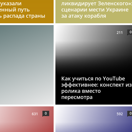
 указали
ликвидирует Зеленского»
енный путь
сценарии мести Украине
ь распада страны
за атаку корабля
0
211
Как учиться по YouTube
эффективнее: конспект из
ролика вместо
пересмотра
0
0
631
592