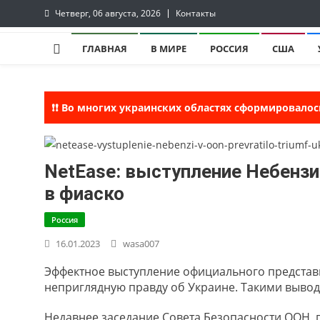
Skip
Четверг, 06 августа, 2026
Контакты
to
lentaruss
lentaruss — Новости
content
ГЛАВНАЯ
В МИРЕ
РОССИЯ
США
❗❗ Во многих украинских областях сформировалос
NetEase: выступление Небенз
в фиаско
Россия
16.01.2023
wasa007
Эффектное выступление официального представ
неприглядную правду об Украине. Такими вывод
Недавнее заседание Совета Безопасности ООН, 