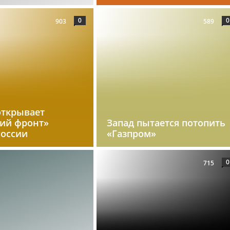
0
0
903
589
открывает
кий фронт»
Запад пытается потопить
России
«Газпром»
0
715