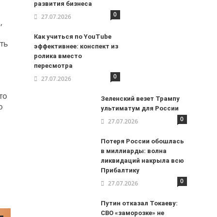
развития бизнеса
0
27.07.2026
,
Как учиться по YouTube
ть
эффективнее: конспект из
ролика вместо
пересмотра
0
27.07.2026
то
Зеленский везет Трампу
о
ультиматум для России
0
27.07.2026
Потеря России обошлась
в миллиарды: волна
ликвидаций накрыла всю
Прибалтику
0
27.07.2026
Путин отказал Токаеву:
СВО «заморозке» не