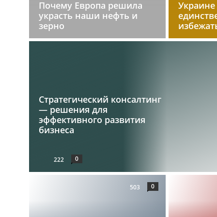
Почему Европа решила
Украине
украсть наши нефть и
единств
зерно
избежат
Стратегический консалтинг
— решения для
эффективного развития
бизнеса
0
222
0
503