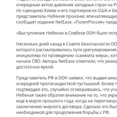
очередным актом давления западных стран на Р
по сценарию Киева и его партнеров из США и Ев
представитель Небензя произнес впечатляющую
сообщает издание NetEase. «ПолитРоссия» предс
«Выступление Небензи в Совбезе ООН было пот
Несколько дней назад в Совете Безопасности ОО
которого рассматривались пути урегулирования 
инициатива по проведению «саммита мира», ко
начала СВО. Авторы NetEase отметили, что реа
достаточно яркой.
Представитель РФ в ООН заявил, что выдвигаем
очередной пропагандисткой пустышкой. Более т
подтвердил это, случайно оговорившись, что уч
Небензя также обратил внимание на то, что ук
еще в марте прошлого года, когда на переговор
заключению мирного договора. Сделано это был
необходимой для продолжения борьбы с РФ.