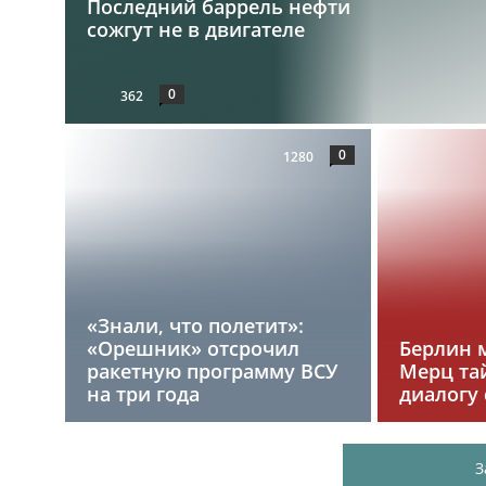
Последний баррель нефти
сожгут не в двигателе
0
362
0
1280
«Знали, что полетит»:
«Орешник» отсрочил
Берлин 
ракетную программу ВСУ
Мерц та
на три года
диалогу 
З