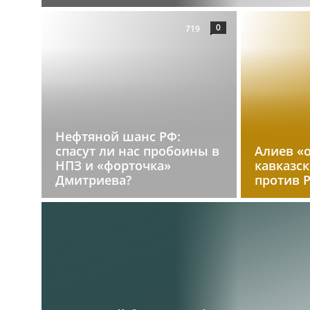
0
719
Нефтяной шанс РФ:
спасут ли нас пробоины в
Алиев «
НПЗ и «форточка»
кавказс
Дмитриева?
против 