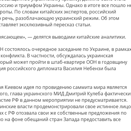
оссию и триумфом Украины. Однако в итоге все пошло н
ропы. По словам китайских экспертов, российский
 речь, разоблачающую украинский режим. Об этом
тавляет эксклюзивный пересказ статьи.
рясающем», — делятся выводами китайские аналитики.
Н состоялось очередное заседание по Украине, в рамка
конфликта. В частности, обсуждалась украинская
торый может пройти в штаб-квартире ООН в годовщину
кция российского дипломата Василия Небензи была
ая Киевом идея по провидению саммита мира является
ого, глава украинского МИД Дмитрий Кулеба фактически
астие РФ в данном мероприятии не предусматривается.
раинские власти продемонстрировали свое истинное лицо
ах с РФ отозвала свои же собственные предложения по
о на фоне обещаний стран Запада предоставить все