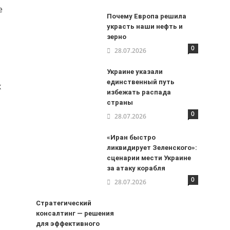
е
Почему Европа решила
украсть наши нефть и
зерно
0
28.07.2026
Украине указали
единственный путь
х
избежать распада
страны
0
28.07.2026
«Иран быстро
ликвидирует Зеленского»:
сценарии мести Украине
за атаку корабля
0
28.07.2026
Стратегический
консалтинг — решения
для эффективного