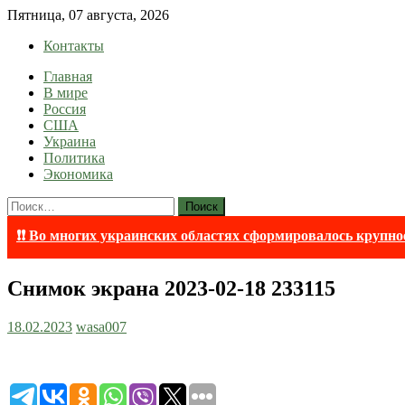
Skip
Пятница, 07 августа, 2026
to
Контакты
content
Главная
lentaruss
lentaruss — Новости
В мире
Россия
США
Украина
Политика
Экономика
Найти:
❗❗ Во многих украинских областях сформировалось крупно
Снимок экрана 2023-02-18 233115
18.02.2023
wasa007