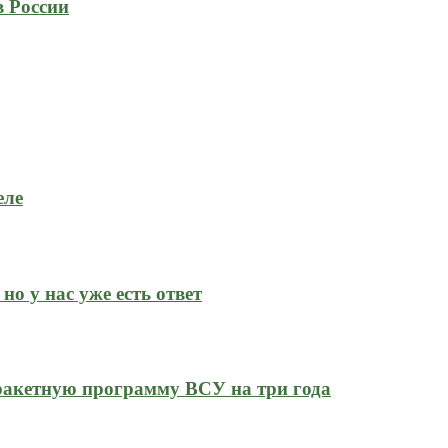
в России
еле
но у нас уже есть ответ
ракетную программу ВСУ на три года