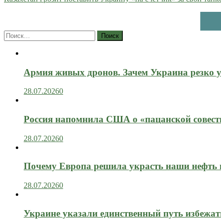
Найти:
Армия живых дронов. Зачем Украина резко 
28.07.2026
0
Россия напомнила США о «пацанской совест
28.07.2026
0
Почему Европа решила украсть наши нефть 
28.07.2026
0
Украине указали единственный путь избежат