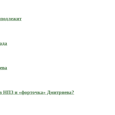
 подлежит
ада
ева
 в НПЗ и «форточка» Дмитриева?