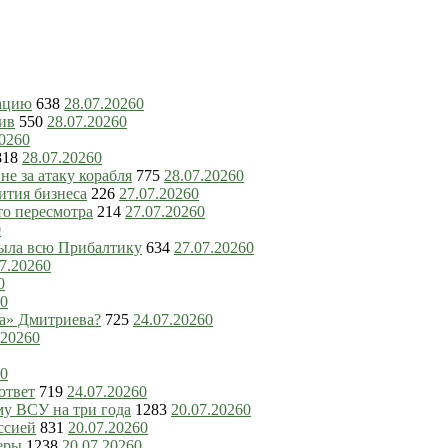
зацию
638
28.07.2026
0
ив
550
28.07.2026
0
2026
0
818
28.07.2026
0
е за атаку корабля
775
28.07.2026
0
ития бизнеса
226
27.07.2026
0
то пересмотра
214
27.07.2026
0
0
рыла всю Прибалтику
634
27.07.2026
0
7.2026
0
0
0
ка» Дмитриева?
725
24.07.2026
0
.2026
0
0
ответ
719
24.07.2026
0
му ВСУ на три года
1283
20.07.2026
0
ссией
831
20.07.2026
0
еры
1238
20.07.2026
0