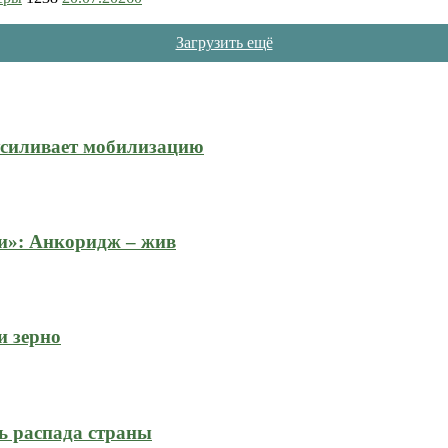
Загрузить ещё
усиливает мобилизацию
и»: Анкоридж – жив
и зерно
ь распада страны