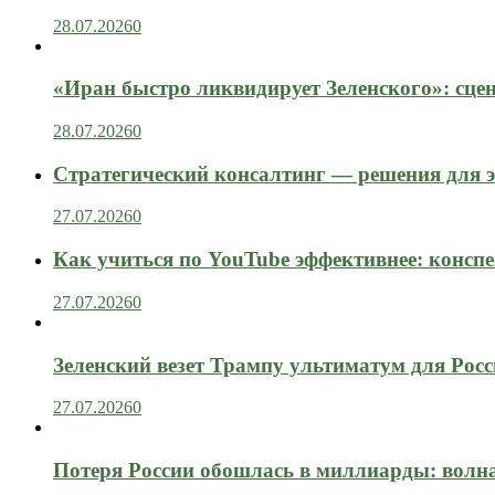
28.07.2026
0
«Иран быстро ликвидирует Зеленского»: сце
28.07.2026
0
Стратегический консалтинг — решения для э
27.07.2026
0
Как учиться по YouTube эффективнее: конспе
27.07.2026
0
Зеленский везет Трампу ультиматум для Рос
27.07.2026
0
Потеря России обошлась в миллиарды: вол