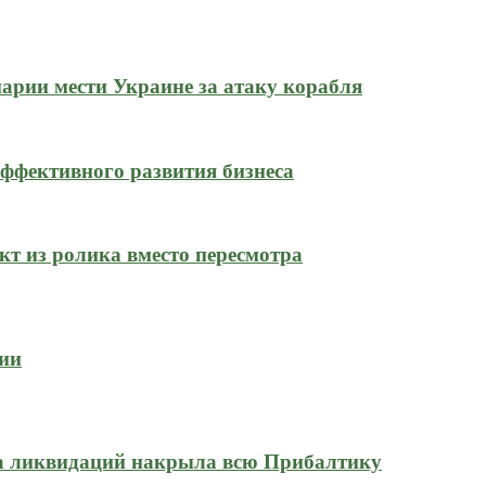
нарии мести Украине за атаку корабля
ффективного развития бизнеса
кт из ролика вместо пересмотра
сии
на ликвидаций накрыла всю Прибалтику