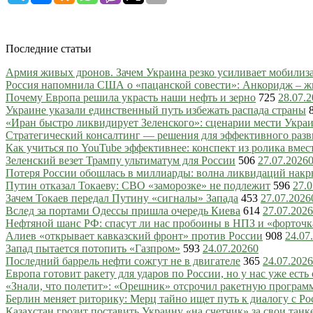
Последние статьи
Армия живых дронов. Зачем Украина резко усиливает мобили
Россия напомнила США о «пацанской совести»: Анкоридж – ж
Почему Европа решила украсть наши нефть и зерно
725
28.07.
Украине указали единственный путь избежать распада страны
«Иран быстро ликвидирует Зеленского»: сценарии мести Украин
Стратегический консалтинг — решения для эффективного разв
Как учиться по YouTube эффективнее: конспект из ролика вмес
Зеленский везет Трампу ультиматум для России
506
27.07.2026
Потеря России обошлась в миллиарды: волна ликвидаций нак
Путин отказал Токаеву: СВО «заморозке» не подлежит
596
27.0
Зачем Токаев передал Путину «сигналы» Запада
453
27.07.2026
Вслед за портами Одессы пришла очередь Киева
614
27.07.2026
Нефтяной шанс РФ: спасут ли нас пробоины в НПЗ и «форточ
Алиев «открывает кавказский фронт» против России
908
24.07
Запад пытается потопить «Газпром»
593
24.07.2026
0
Последний баррель нефти сожгут не в двигателе
365
24.07.2026
Европа готовит ракету для ударов по России, но у нас уже есть 
«Знали, что полетит»: «Орешник» отсрочил ракетную програм
Берлин меняет риторику: Мерц тайно ищет путь к диалогу с Ро
Казахстан грозит поставить Украину «на счетчик» за свои танк