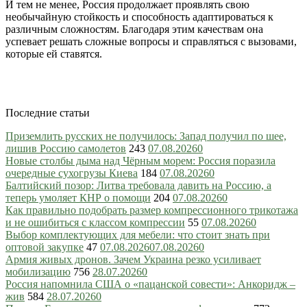
И тем не менее, Россия продолжает проявлять свою
необычайную стойкость и способность адаптироваться к
различным сложностям. Благодаря этим качествам она
успевает решать сложные вопросы и справляться с вызовами,
которые ей ставятся.
Последние статьи
Приземлить русских не получилось: Запад получил по шее,
лишив Россию самолетов
243
07.08.2026
0
Новые столбы дыма над Чёрным морем: Россия поразила
очередные сухогрузы Киева
184
07.08.2026
0
Балтийский позор: Литва требовала давить на Россию, а
теперь умоляет КНР о помощи
204
07.08.2026
0
Как правильно подобрать размер компрессионного трикотажа
и не ошибиться с классом компрессии
55
07.08.2026
0
Выбор комплектующих для мебели: что стоит знать при
оптовой закупке
47
07.08.2026
07.08.2026
0
Армия живых дронов. Зачем Украина резко усиливает
мобилизацию
756
28.07.2026
0
Россия напомнила США о «пацанской совести»: Анкоридж –
жив
584
28.07.2026
0