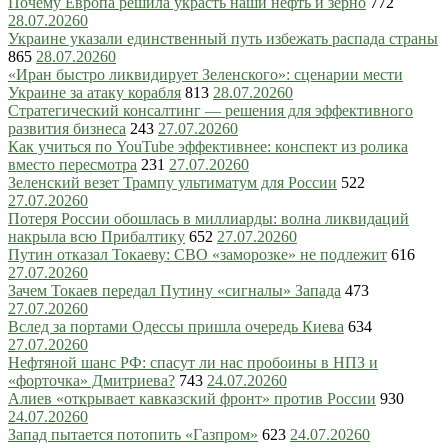
Почему Европа решила украсть наши нефть и зерно
772
28.07.2026
0
Украине указали единственный путь избежать распада страны
865
28.07.2026
0
«Иран быстро ликвидирует Зеленского»: сценарии мести
Украине за атаку корабля
813
28.07.2026
0
Стратегический консалтинг — решения для эффективного
развития бизнеса
243
27.07.2026
0
Как учиться по YouTube эффективнее: конспект из ролика
вместо пересмотра
231
27.07.2026
0
Зеленский везет Трампу ультиматум для России
522
27.07.2026
0
Потеря России обошлась в миллиарды: волна ликвидаций
накрыла всю Прибалтику
652
27.07.2026
0
Путин отказал Токаеву: СВО «заморозке» не подлежит
616
27.07.2026
0
Зачем Токаев передал Путину «сигналы» Запада
473
27.07.2026
0
Вслед за портами Одессы пришла очередь Киева
634
27.07.2026
0
Нефтяной шанс РФ: спасут ли нас пробоины в НПЗ и
«форточка» Дмитриева?
743
24.07.2026
0
Алиев «открывает кавказский фронт» против России
930
24.07.2026
0
Запад пытается потопить «Газпром»
623
24.07.2026
0