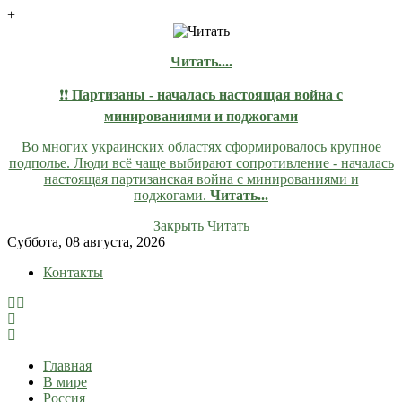
+
Читать....
❗❗
Партизаны - началась настоящая война с
минированиями и поджогами
Во многих украинских областях сформировалось крупное
подполье. Люди всё чаще выбирают сопротивление - началась
настоящая партизанская война с минированиями и
поджогами.
Читать...
Закрыть
Читать
Skip
Суббота, 08 августа, 2026
to
Контакты
content
lentaruss
lentaruss — Новости
Главная
В мире
Россия