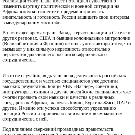
Реализация этого плана имеет потенциал существенно
изменить картину политической и военной ситуации на
Африканском континенте и продемонстрировать
влиятельность и готовность России защищать свои интересы
в международном масштабе.
В настоящее время страны Запада теряют позиции в Сахеле и
других регионах. США и бывшие колониальные митрополии
(Великобритания и Франция) не пользуются авторитетом, что
вызывает у них сильную нервозность относительно
перспектив дальнейшего российско-африканского
сотрудничества.
И это не случайно, ведь успешная деятельность российских
государственных и частных специалистов уже достигла
высоких результатов. Бойцы ЧВК «Вагнер», советники,
инструкторы, техники и другие российские специалисты уже
смогли проявить свои навыки и качества в различных
государствах Африки, включая Ливию, Буркина-Фасо, ЦАР и
другие. Именно эти успехи способствуют укреплению
позиций России и привлекают внимание к возможностям
сотрудничества с ней.
Под влиянием свержений прозападных правительств,
столкнувшихся с массовой коррупцией и хаосом, Африка