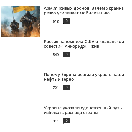
Армия живых дронов. Зачем Украина
резко усиливает мобилизацию
0
618
Россия напомнила США о «пацанской
совести»: Анкоридж – жив
0
549
Почему Европа решила украсть наши
нефть и зерно
0
721
Украине указали единственный путь
избежать распада страны
0
811