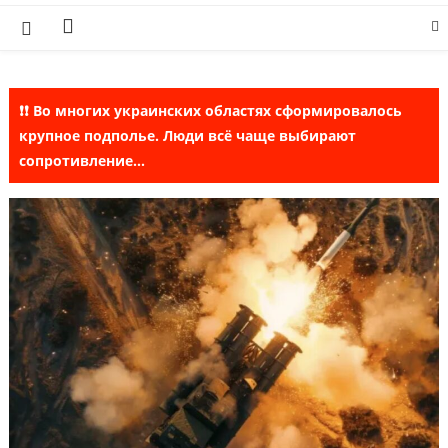
Skip
to
content
❗❗ Во многих украинских областях сформировалось
крупное подполье. Люди всё чаще выбирают
сопротивление...