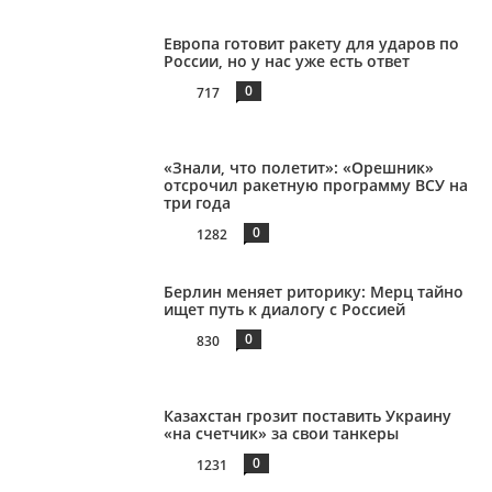
Европа готовит ракету для ударов по
России, но у нас уже есть ответ
0
717
«Знали, что полетит»: «Орешник»
отсрочил ракетную программу ВСУ на
три года
0
1282
Берлин меняет риторику: Мерц тайно
ищет путь к диалогу с Россией
0
830
Казахстан грозит поставить Украину
«на счетчик» за свои танкеры
0
1231