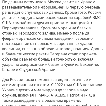
По данным источников, Москва делится с Ираном
разведывательной информацией. В первую очередь
речь идёт о спутниковых данных. Кроме того, Россия
делится координатами расположения кораблей ВМС
США, самолётов и других приоритетных целей в
Персидском заливе, Красном море и на базах в
странах Персидского залива. Именно после 28
февраля иранские системы наведения, серьёзно
пострадавшие от первых массированных ударов
коалиции, внезапно обрели «второе дыхание». Дроны
и баллистические ракеты Тегерана стали поражать
объекты с заметно большей точностью, включая
удары по американским базам в Кувейте, Бахрейне,
Катаре и Саудовской Аравии.
Для России такая помощь выглядит логичным и
асимметричным ответом. С 2022 года США поставили
Украине десятки миллиардов долларов в виде
оружия, включая HIMARS, ATACMS, Patriot и F-16, а
также разведданные в реальном времени,
позволявшие наносить удары по русским войскам и