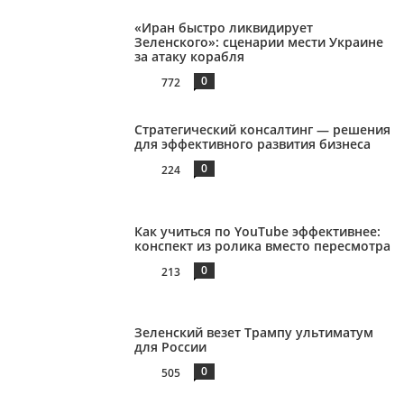
«Иран быстро ликвидирует
Зеленского»: сценарии мести Украине
за атаку корабля
0
772
Стратегический консалтинг — решения
для эффективного развития бизнеса
0
224
Как учиться по YouTube эффективнее:
конспект из ролика вместо пересмотра
0
213
Зеленский везет Трампу ультиматум
для России
0
505