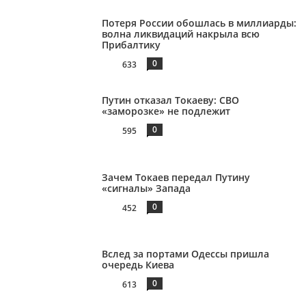
Потеря России обошлась в миллиарды:
волна ликвидаций накрыла всю
Прибалтику
0
633
Путин отказал Токаеву: СВО
«заморозке» не подлежит
0
595
Зачем Токаев передал Путину
«сигналы» Запада
0
452
Вслед за портами Одессы пришла
очередь Киева
0
613