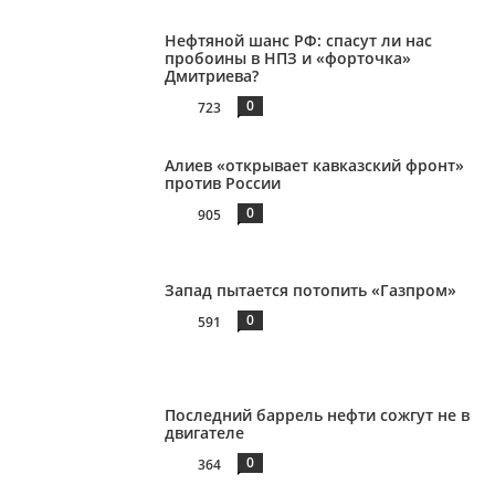
Нефтяной шанс РФ: спасут ли нас
пробоины в НПЗ и «форточка»
Дмитриева?
0
723
Алиев «открывает кавказский фронт»
против России
0
905
Запад пытается потопить «Газпром»
0
591
Последний баррель нефти сожгут не в
двигателе
0
364