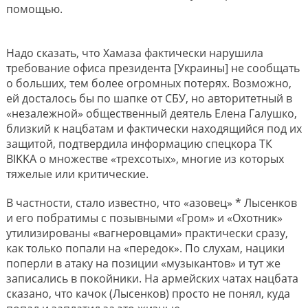
помощью.
Надо сказать, что Хамаза фактически нарушила
требование офиса президента [Украины] не сообщать
о больших, тем более огромных потерях. Возможно,
ей досталось бы по шапке от СБУ, но авторитетный в
«незалежной» общественный деятель Елена Галушко,
близкий к нацбатам и фактически находящийся под их
защитой, подтвердила информацию спецкора ТК
BIKKA о множестве «трехсотых», многие из которых
тяжелые или критические.
В частности, стало известно, что «азовец» * Лысенков
и его побратимы с позывными «Гром» и «Охотник»
утилизированы «вагнеровцами» практически сразу,
как только попали на «передок». По слухам, нацики
поперли в атаку на позиции «музыкантов» и тут же
записались в покойники. На армейских чатах нацбата
сказано, что качок (Лысенков) просто не понял, куда