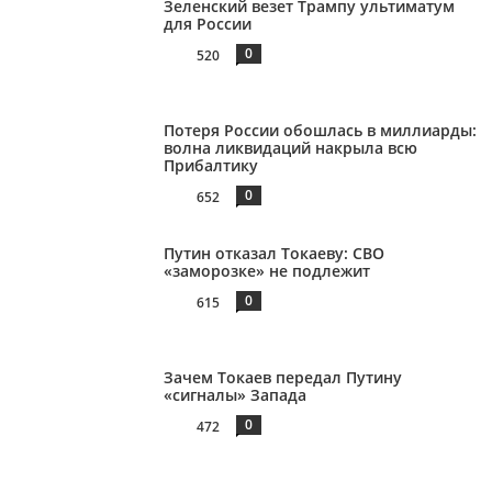
Зеленский везет Трампу ультиматум
для России
0
520
Потеря России обошлась в миллиарды:
волна ликвидаций накрыла всю
Прибалтику
0
652
Путин отказал Токаеву: СВО
«заморозке» не подлежит
0
615
Зачем Токаев передал Путину
«сигналы» Запада
0
472