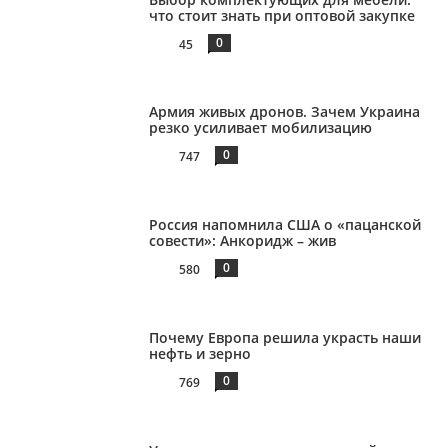
что стоит знать при оптовой закупке
0
45
Армия живых дронов. Зачем Украина
резко усиливает мобилизацию
0
747
Россия напомнила США о «пацанской
совести»: Анкоридж – жив
0
580
Почему Европа решила украсть наши
нефть и зерно
0
769