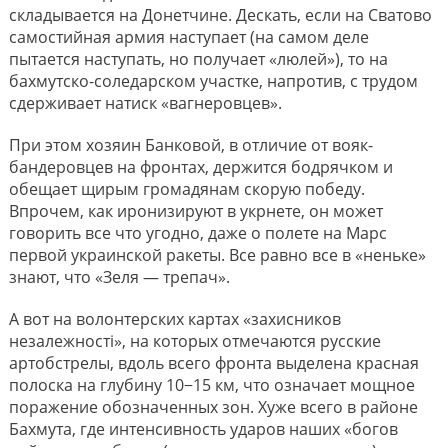
складывается на Донетчине. Дескать, если на Сватово
самостийная армия наступает (на самом деле
пытается наступать, но получает «люлей»), то на
бахмутско-соледарском участке, напротив, с трудом
сдерживает натиск «вагнеровцев».
При этом хозяин Банковой, в отличие от вояк-
бандеровцев на фронтах, держится бодрячком и
обещает щирым громадянам скорую победу.
Впрочем, как иронизируют в укрнете, он может
говорить все что угодно, даже о полете на Марс
первой украинской ракеты. Все равно все в «неньке»
знают, что «Зеля — трепач».
А вот на волонтерских картах «захисников
незалежностi», на которых отмечаются русские
артобстрелы, вдоль всего фронта выделена красная
полоска на глубину 10−15 км, что означает мощное
поражение обозначенных зон. Хуже всего в районе
Бахмута, где интенсивность ударов наших «богов