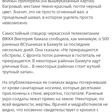
войны» приобрела (на вышеуказанных картах)
багровый, местами темно-красный, почти черный
цвет. Значит, это не просто огненный вал, а
прицельный шквал, в котором уцелеть просто
невозможно.
Самостийный спецкор черкасской телекомпании
BIKKA Виктория Хамаза сообщила, как минимум, о 500
раненых ВСУшниках в Бахмуте за последние
несколько дней. Она сказала: «Не прекращаются
обстрелы. С фронта поток раненых в госпиталь не
прекращается. В некоторых районах Бахмута идут
уличные бои… В некоторых районах стоит жуткий
трупный запах».
На опубликованных ее снимках видны почерневшие
от крови санитарные носилки, которые десятками
прислонены к стене, вероятно, госпиталя. Раненые
укро-солдаты лежат прямо на земле. Некоторые, по
всей видимости, мертвы. Врачей и медработников не
видно, что косвенно свидетельствует о кризисе с