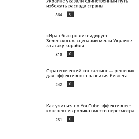
Украине указали единственный путь
избежать распада страны
0
864
«Иран быстро ликвидирует
Зеленского»: сценарии мести Украине
за атаку корабля
0
810
Стратегический консалтинг — решения
для эффективного развития бизнеса
0
242
Как учиться по YouTube эффективнее:
конспект из ролика вместо пересмотра
0
231