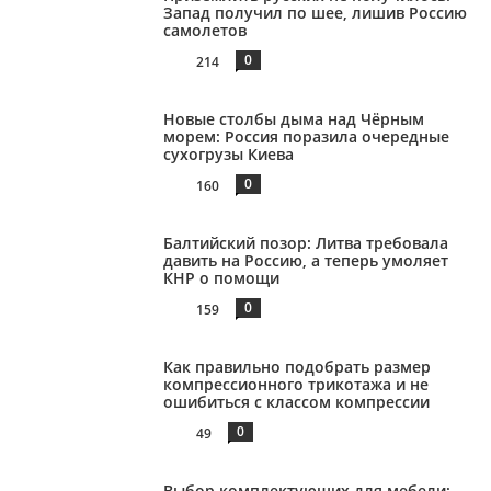
Запад получил по шее, лишив Россию
самолетов
0
214
Новые столбы дыма над Чёрным
морем: Россия поразила очередные
сухогрузы Киева
0
160
Балтийский позор: Литва требовала
давить на Россию, а теперь умоляет
КНР о помощи
0
159
Как правильно подобрать размер
компрессионного трикотажа и не
ошибиться с классом компрессии
0
49
Выбор комплектующих для мебели: