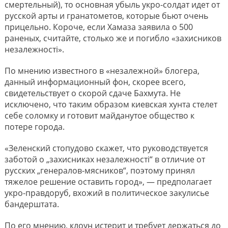
смертельный), то основная убыль укро-солдат идет от
русской арты и гранатометов, которые бьют очень
прицельно. Короче, если Хамаза заявила о 500
раненых, считайте, столько же и погибло «захисников
незалежностi».
По мнению известного в «незалежной» блогера,
данный информационный фон, скорее всего,
свидетельствует о скорой сдаче Бахмута. Не
исключено, что таким образом киевская хунта стелет
себе соломку и готовит майданутое общество к
потере города.
«Зеленский стопудово скажет, что руководствуется
заботой о „захисниках незалежностi“ в отличие от
русских „генералов-мясников“, поэтому принял
тяжелое решение оставить город», — предполагает
укро-правдоруб, вхожий в политическое закулисье
бандерштата.
По его мнению, клоун истерит и требует держаться до