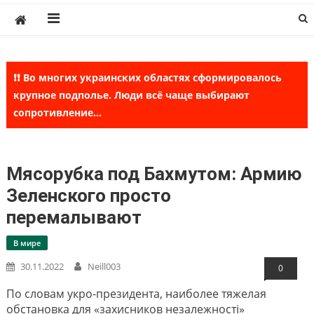
Skip
to
content
❗❗ Во многих украинских областях сформировалось
крупное подполье. Люди всё чаще выбирают
сопротивление...
Мясорубка под Бахмутом: Армию
Зеленского просто
перемалывают
В мире
30.11.2022
Neill003
0
По словам укро-президента, наиболее тяжелая
обстановка для «захисников незалежностi»