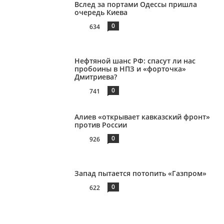
Вслед за портами Одессы пришла
очередь Киева
0
634
Нефтяной шанс РФ: спасут ли нас
пробоины в НПЗ и «форточка»
Дмитриева?
0
741
Алиев «открывает кавказский фронт»
против России
0
926
Запад пытается потопить «Газпром»
0
622