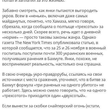
попал и заплатил за это жизнью.
Забавно смотреть, как янки пытаются выгородить
укров. Всем в «неньке», включая даже самых
майданутых, понятно, что Хамаза, мягко говоря,
сбрехала, когда сообщила о полтыще «трехсотых» за
несколько дней. Скорее всего, речь идет о дневной
«норме» — просто таковы законы жанра. Однако
газета The New York Times опубликовала статью, в
которой сообщается, что за 25 и 26 ноября в военный
госпиталь поступили почти 300 украинских военных,
получивших ранения в Бахмуте. Янки, похоже, не
воспринимают реальность, настолько она страшна.
В свою очередь укро-правдорубы, ссылаясь на свои
источники с места сражения, уточняют, что в битве за
Бахмут формула «три раненых на одного убитого» не
работает. Здесь можно смело говорить, что на одного
«трехсотого» приходится один «двухсотый».
Если вынести за скобки снайперский огонь (кстати,