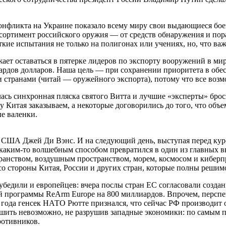
онфликта на Украине показало всему миру свои выдающиеся бо
сортимент российского оружия — от средств обнаружения и пор
ие испытания не только на полигонах или учениях, но, что важне
ет оставаться в пятерке лидеров по экспорту вооружений в мире
иардов долларов. Наша цель — при сохранении приоритета в об
 странами (читай — оружейного экспорта), потому что все возмо
сь синхронная пляска святого Витта и лучшие «эксперты» броси
 Китая заказываем, а некоторые договорились до того, что объе
ые валенки.
т США Джей Ди Вэнс. И на следующий день, выступая перед кур
 каким-то волшебным способом превратился в один из главных 
ранством, воздушным пространством, морем, космосом и кибер
со стороны Китая, России и других стран, которые полны решимо
бедили и европейцев: вчера послы стран ЕС согласовали созда
й программы ReArm Europe на 800 миллиардов. Впрочем, перспек
о года генсек НАТО Рютте признался, что сейчас РФ производит о
ьшить невозможно, не разрушив западные экономики: по самым п
ротивников.