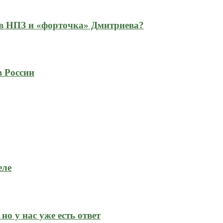
 в НПЗ и «форточка» Дмитриева?
в России
еле
но у нас уже есть ответ