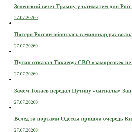
Зеленский везет Трампу ультиматум для Рос
27.07.2026
0
Потеря России обошлась в миллиарды: вол
27.07.2026
0
Путин отказал Токаеву: СВО «заморозке» не
27.07.2026
0
Зачем Токаев передал Путину «сигналы» Зап
27.07.2026
0
Вслед за портами Одессы пришла очередь Ки
27.07.2026
0