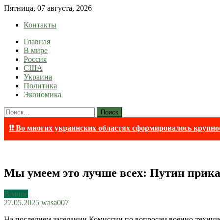
Skip
Пятница, 07 августа, 2026
to
Контакты
content
Главная
lentaruss
lentaruss — Новости
В мире
Россия
США
Украина
Политика
Экономика
Найти:
❗❗ Во многих украинских областях сформировалось крупно
Мы умеем это лучше всех: Путин прика
В мире
27.05.2025
wasa007
На последнем заседании Комиссии по вопросам военно-техниче