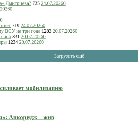
ка» Дмитриева?
725
24.07.2026
0
.2026
0
0
ответ
719
24.07.2026
0
му ВСУ на три года
1283
20.07.2026
0
ссией
831
20.07.2026
0
еры
1234
20.07.2026
0
Загрузить ещё
усиливает мобилизацию
и»: Анкоридж – жив