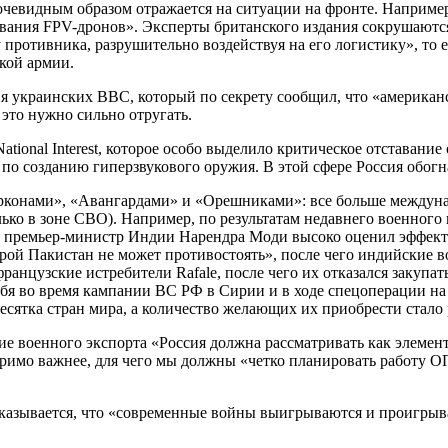
евидным образом отражается на ситуации на фронте. Например, 
ования FPV-дронов». Эксперты британского издания сокрушаются
 противника, разрушительно воздействуя на его логистику», то
кой армии.
 украинских ВВС, который по секрету сообщил, что «американ
 это нужно сильно отругать.
tional Interest, которое особо выделило критическое отставани
о созданию гиперзвукового оружия. В этой сфере Россия обогн
ирконами», «Авангардами» и «Орешниками»: все больше междун
олько в зоне СВО). Например, по результатам недавнего военног
, премьер-министр Индии Нарендра Моди высоко оценил эффект
ой Пакистан не может противостоять», после чего индийские 
анцузские истребители Rafale, после чего их отказался закупат
бя во время кампании ВС РФ в Сирии и в ходе спецоперации на
сятка стран мира, а количество желающих их приобрести стало р
ие военного экспорта «Россия должна рассматривать как элемент
римо важнее, для чего мы должны «четко планировать работу О
указывается, что «современные войны выигрываются и проигрыва