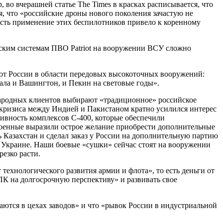
во вчерашней статье The Times в красках расписывается, что
, что «российские дроны нового поколения зачастую не
 есть применение этих беспилотников привело к коренному
ским системам ПВО Patriot на вооружении ВСУ сложно
е от России в области передовых высокоточных вооружений:
ала и Вашингтон, и Пекин на световые годы».
ародных клиентов выбирают «традиционное» российское
о кризиса между Индией и Пакистаном кратно усилился интерес
ивность комплексов С-400, которые обеспечили
военные выразили острое желание приобрести дополнительные
ь Казахстан и сделал заказ у России на дополнительную партию
 Украине. Наши боевые «сушки» сейчас стоят на вооружении
езко расти.
 технологического развития армии и флота», то есть деньги от
ПК на долгосрочную перспективу» и развивать свое
ются в цехах заводов» и что «рывок России в индустриальной