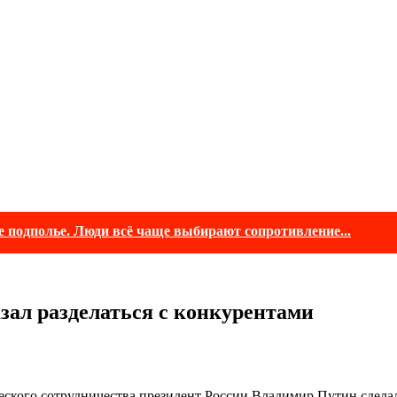
е подполье. Люди всё чаще выбирают сопротивление...
зал разделаться с конкурентами
ского сотрудничества президент России Владимир Путин сделал 