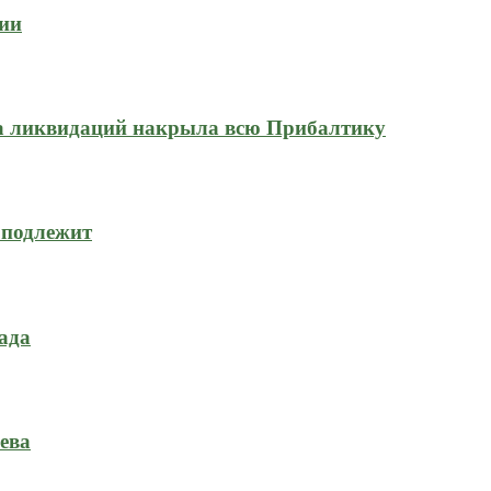
сии
на ликвидаций накрыла всю Прибалтику
 подлежит
ада
ева