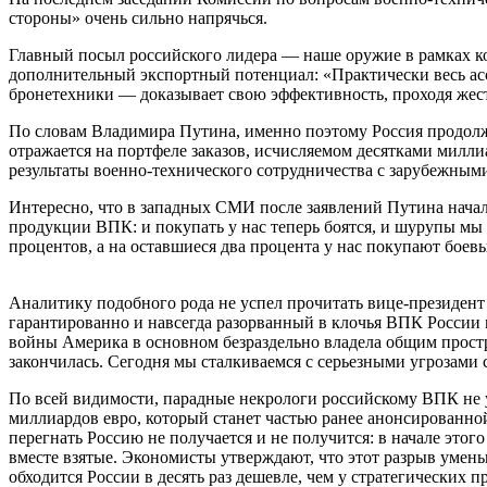
стороны» очень сильно напрячься.
Главный посыл российского лидера — наше оружие в рамках к
дополнительный экспортный потенциал: «Практически весь ас
бронетехники — доказывает свою эффективность, проходя жестк
По словам Владимира Путина, именно поэтому Россия продолжа
отражается на портфеле заказов, исчисляемом десятками милл
результаты военно-технического сотрудничества с зарубежными
Интересно, что в западных СМИ после заявлений Путина начала
продукции ВПК: и покупать у нас теперь боятся, и шурупы мы у
процентов, а на оставшиеся два процента у нас покупают боев
Аналитику подобного рода не успел прочитать вице-президен
гарантированно и навсегда разорванный в клочья ВПК России
войны Америка в основном безраздельно владела общим прост
закончилась. Сегодня мы сталкиваемся с серьезными угрозами 
По всей видимости, парадные некрологи российскому ВПК не у
миллиардов евро, который станет частью ранее анонсированно
перегнать Россию не получается и не получится: в начале этог
вместе взятые. Экономисты утверждают, что этот разрыв умен
обходится России в десять раз дешевле, чем у стратегических п