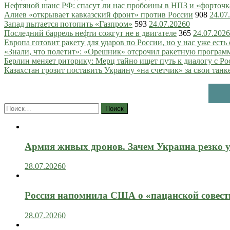
Нефтяной шанс РФ: спасут ли нас пробоины в НПЗ и «форточ
Алиев «открывает кавказский фронт» против России
908
24.07
Запад пытается потопить «Газпром»
593
24.07.2026
0
Последний баррель нефти сожгут не в двигателе
365
24.07.2026
Европа готовит ракету для ударов по России, но у нас уже есть 
«Знали, что полетит»: «Орешник» отсрочил ракетную програм
Берлин меняет риторику: Мерц тайно ищет путь к диалогу с Ро
Казахстан грозит поставить Украину «на счетчик» за свои танк
Найти:
Армия живых дронов. Зачем Украина резко 
28.07.2026
0
Россия напомнила США о «пацанской совест
28.07.2026
0