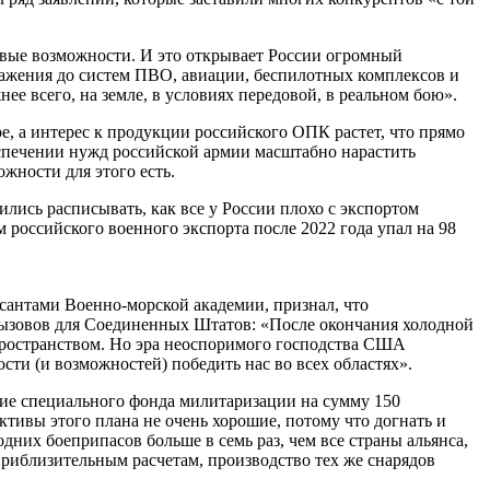
евые возможности. И это открывает России огромный
ажения до систем ПВО, авиации, беспилотных комплексов и
е всего, на земле, в условиях передовой, в реальном бою».
, а интерес к продукции российского ОПК растет, что прямо
еспечении нужд российской армии масштабно нарастить
жности для этого есть.
лись расписывать, как все у России плохо с экспортом
м российского военного экспорта после 2022 года упал на 98
сантами Военно-морской академии, признал, что
вызовов для Соединенных Штатов: «После окончания холодной
пространством. Но эра неоспоримого господства США
сти (и возможностей) победить нас во всех областях».
ние специального фонда милитаризации на сумму 150
тивы этого плана не очень хорошие, потому что догнать и
дних боеприпасов больше в семь раз, чем все страны альянса,
риблизительным расчетам, производство тех же снарядов