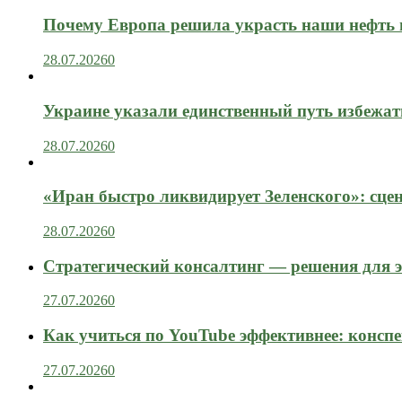
Почему Европа решила украсть наши нефть 
28.07.2026
0
Украине указали единственный путь избежат
28.07.2026
0
«Иран быстро ликвидирует Зеленского»: сце
28.07.2026
0
Стратегический консалтинг — решения для э
27.07.2026
0
Как учиться по YouTube эффективнее: конспе
27.07.2026
0