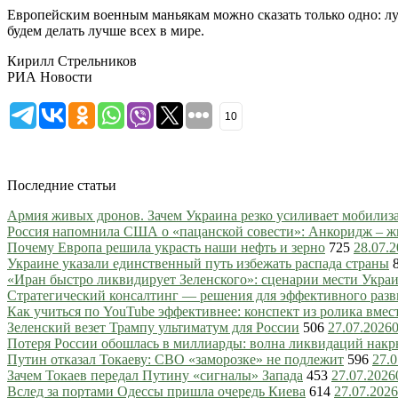
Европейским военным маньякам можно сказать только одно: лу
будем делать лучше всех в мире.
Кирилл Стрельников
РИА Новости
10
Последние статьи
Армия живых дронов. Зачем Украина резко усиливает мобили
Россия напомнила США о «пацанской совести»: Анкоридж – ж
Почему Европа решила украсть наши нефть и зерно
725
28.07.
Украине указали единственный путь избежать распада страны
«Иран быстро ликвидирует Зеленского»: сценарии мести Украин
Стратегический консалтинг — решения для эффективного разв
Как учиться по YouTube эффективнее: конспект из ролика вмес
Зеленский везет Трампу ультиматум для России
506
27.07.2026
Потеря России обошлась в миллиарды: волна ликвидаций нак
Путин отказал Токаеву: СВО «заморозке» не подлежит
596
27.0
Зачем Токаев передал Путину «сигналы» Запада
453
27.07.2026
Вслед за портами Одессы пришла очередь Киева
614
27.07.2026