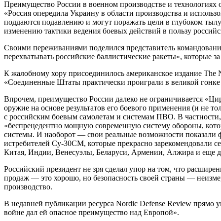
Преимущество России в военном производстве и технологиях оч
«Россия опередила Украину в области производства и использ
поддаются подавлению и могут поражать цели в глубоком тылу
изменению тактики ведения боевых действий в пользу российс
Своими переживаниями поделился представитель командования
перехватывать российские баллистические ракеты», которые за
К жалобному хору присоединилось американское издание The Na
«Соединенные Штаты практически проиграли в великой гонке п
Впрочем, преимущество России далеко не ограничивается «Ц
оружие на основе результатов его боевого применения (и не т
с российским боевым самолетам и системам ПВО. В частности
«беспрецедентно мощную современную систему обороны, котор
системы. И наоборот — свои реальные возможности показали фр
истребителей Су-30СМ, которые прекрасно зарекомендовали се
Китая, Индии, Венесуэлы, Беларуси, Армении, Алжира и еще де
Российский президент не зря сделал упор на том, что расширен
продаж — это хорошо, но безопасность своей страны — неизме
производство.
В недавней публикации ресурса Nordic Defense Review прямо 
войне дал ей опасное преимущество над Европой».