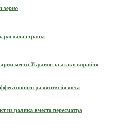
и зерно
ь распада страны
нарии мести Украине за атаку корабля
ффективного развития бизнеса
кт из ролика вместо пересмотра