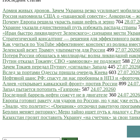
Армия живых дронов. Зачем Украина резко усиливает мобили
Россия напомнила США о «пацанской совести»: Анкоридж – ж
Почему Европа решила украсть наши нефть и зерно
704
28.07.
Украине указали единственный путь избежать распада страны
«Иран быстро ликвидирует Зеленского»: сценарии мести Украин
Стратегический консалтинг — решения для эффективного разв
Как учиться по YouTube эффективнее: конспект из ролика вмес
Зеленский везет Трампу ультиматум для России
499
27.07.2026
Потеря России обошлась в миллиарды: волна ликвидаций нак
Путин отказал Токаеву: СВО «заморозке» не подлежит
588
27.0
Зачем Токаев передал Путину «сигналы» Запада
445
27.07.2026
Вслед за портами Одессы пришла очередь Киева
603
27.07.2026
Нефтяной шанс РФ: спасут ли нас пробоины в НПЗ и «форточ
Алиев «открывает кавказский фронт» против России
899
24.07
Запад пытается потопить «Газпром»
587
24.07.2026
0
Последний баррель нефти сожгут не в двигателе
360
24.07.2026
Европа готовит ракету для ударов по России, но у нас уже есть 
«Знали, что полетит»: «Орешник» отсрочил ракетную програм
Берлин меняет риторику: Мерц тайно ищет путь к диалогу с Ро
Казахстан грозит поставить Украину «на счетчик» за свои танк
Найти: