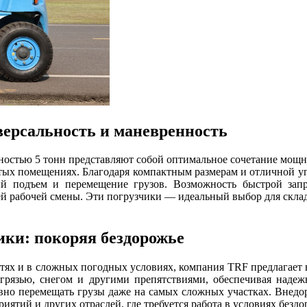
версальность и маневренность
остью 5 тонн представляют собой оптимальное сочетание мощно
тых помещениях. Благодаря компактным размерам и отличной уп
ый подъем и перемещение грузов. Возможность быстрой зап
й рабочей смены. Эти погрузчики — идеальный выбор для склад
ки: покоряя бездорожье
остях и в сложных погодных условиях, компания TRF предлагае
язью, снегом и другими препятствиями, обеспечивая надежн
ивно перемещать грузы даже на самых сложных участках. Внед
иятий и других отраслей, где требуется работа в условиях бездо