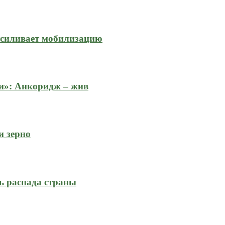
усиливает мобилизацию
и»: Анкоридж – жив
и зерно
ь распада страны