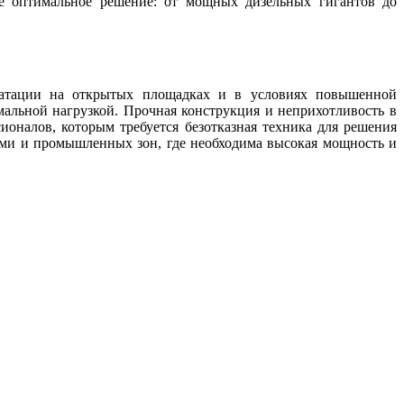
 оптимальное решение: от мощных дизельных гигантов до
уатации на открытых площадках и в условиях повышенной
альной нагрузкой. Прочная конструкция и неприхотливость в
налов, которым требуется безотказная техника для решения
ами и промышленных зон, где необходима высокая мощность и