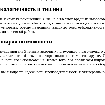
экологичность и тишина
ы в закрытых помещениях. Они не выделяют вредных выбросов 
дприятий и других объектов, где важна чистота воздуха и низ
ляторами, обеспечивающими высокую энергоэффективность
 интенсивной работы.
асширяя возможности
рудования для 5-тонных вилочных погрузчиков, позволяющего ад
 захваты для бочек, инвенторы поддонов и многое другое. И
тивность его использования. Кроме того, мы предлагаем ши
ет оперативно и качественно выполнить замену или ремонт обо
вы выбираете надежность, производительность и универсальнос