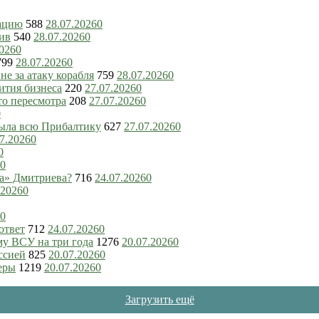
зацию
588
28.07.2026
0
ив
540
28.07.2026
0
2026
0
799
28.07.2026
0
е за атаку корабля
759
28.07.2026
0
ития бизнеса
220
27.07.2026
0
то пересмотра
208
27.07.2026
0
0
рыла всю Прибалтику
627
27.07.2026
0
7.2026
0
0
0
ка» Дмитриева?
716
24.07.2026
0
.2026
0
0
ответ
712
24.07.2026
0
му ВСУ на три года
1276
20.07.2026
0
ссией
825
20.07.2026
0
еры
1219
20.07.2026
0
Загрузить ещё