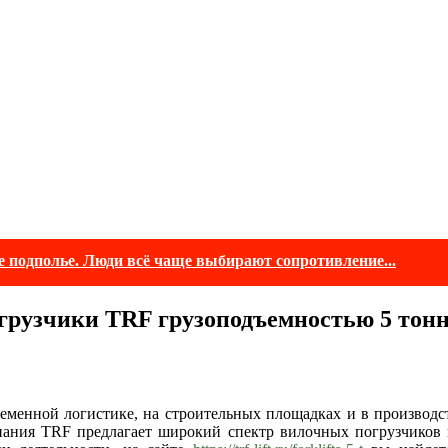
е подполье. Люди всё чаще выбирают сопротивление...
грузчики TRF грузоподъемностью 5 тонн
менной логистике, на строительных площадках и в производс
мпания TRF предлагает широкий спектр вилочных погрузчиков г