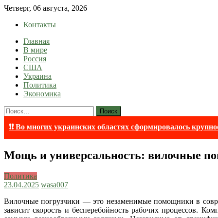
Skip
Четверг, 06 августа, 2026
to
Контакты
content
Главная
lentaruss
lentaruss — Новости
В мире
Россия
США
Украина
Политика
Экономика
Найти:
❗❗ Во многих украинских областях сформировалось крупно
Мощь и универсальность: вилочные по
Политика
23.04.2025
wasa007
Вилочные погрузчики — это незаменимые помощники в совре
зависит скорость и бесперебойность рабочих процессов. Ко