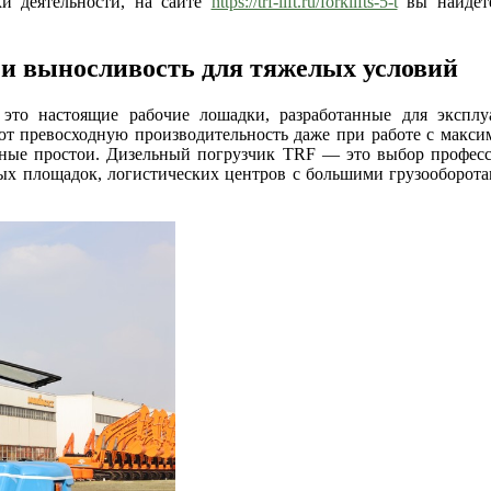
и деятельности, на сайте
https://trf-lift.ru/forklifts-5-t
вы найдете
 и выносливость для тяжелых условий
это настоящие рабочие лошадки, разработанные для экспл
т превосходную производительность даже при работе с максим
ые простои. Дизельный погрузчик TRF — это выбор профессио
ных площадок, логистических центров с большими грузооборот