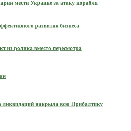
нарии мести Украине за атаку корабля
ффективного развития бизнеса
кт из ролика вместо пересмотра
сии
на ликвидаций накрыла всю Прибалтику