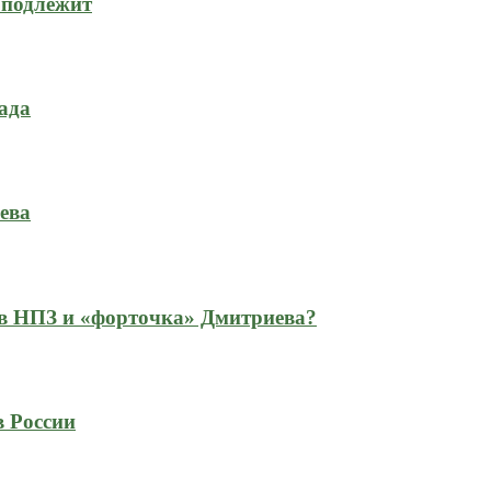
 подлежит
ада
ева
 в НПЗ и «форточка» Дмитриева?
в России