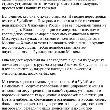
стране, устраивая платные мастер-классы для жаждущих
просветления наивных граждан.
Вспомните, кто она, откуда появилась. На волне перестройки
вместе с Чубайсом и Немцовым сколотила себе состояние —
недвижимость Хакамады в России и за её пределами тянет на
миллиарды. Вилла во Франции в имперском стиле, дом в
голландском стиле Гамбрел с восемью комнатами в штате
Массачусетс, таунхаус в Гонконге, полтысячи квадратов в
Москве — Хакамада может позволить себе выйти на крышу
исторического дома, чтобы полюбоваться закатом,
опускающимся на Бульварное кольцо Москвы.
Она владеет хоромами на 422 квадрата в одном из доходных
домов легендарного русского купца Алексея Бахрушина. Речь
идёт об объекте культурного наследия с множеством
мемориальных досок на фасаде.
Мы очень хорошо помним деятельность её и Чубайса с
Немцовым в Госдуме: голосовала и инициировала законы в
отношении десуверенизации нашей страны, участвовала в
воровских залоговых аукционах и воровской приватизации.
Вот эти либералы, сбежавшие и остающиеся в России, сейчас
больше всех и кричат в подворотнях о коррупции, хотя сами
наворовали, развалили нашу экономику и до сих пор