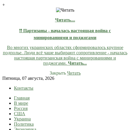
+
Читать....
❗❗
Партизаны - началась настоящая война с
минированиями и поджогами
Во многих украинских областях сформировалось крупное
подполье. Люди всё чаще выбирают сопротивление - началась
настоящая партизанская война с минированиями и
поджогами.
Читать...
Закрыть
Читать
Skip
Пятница, 07 августа, 2026
to
Контакты
content
Главная
lentaruss
lentaruss — Новости
В мире
Россия
США
Украина
Политика
Экономика