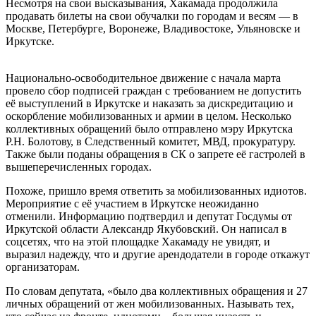
Несмотря на свои высказывания, Хакамада продолжила
продавать билеты на свои обучалки по городам и весям — в
Москве, Петербурге, Воронеже, Владивостоке, Ульяновске и
Иркутске.
Национально-освободительное движение с начала марта
провело сбор подписей граждан с требованием не допустить
её выступлений в Иркутске и наказать за дискредитацию и
оскорбление мобилизованных и армии в целом. Несколько
коллективных обращений было отправлено мэру Иркутска
Р.Н. Болотову, в Следственный комитет, МВД, прокуратуру.
Также были поданы обращения в СК о запрете её гастролей в
вышеперечисленных городах.
Похоже, пришло время ответить за мобилизованных идиотов.
Мероприятие с её участием в Иркутске неожиданно
отменили. Информацию подтвердил и депутат Госдумы от
Иркутской области Александр Якубовский. Он написал в
соцсетях, что на этой площадке Хакамаду не увидят, и
выразил надежду, что и другие арендодатели в городе откажут
организаторам.
По словам депутата, «было два коллективных обращения и 27
личных обращений от жен мобилизованных. Называть тех,