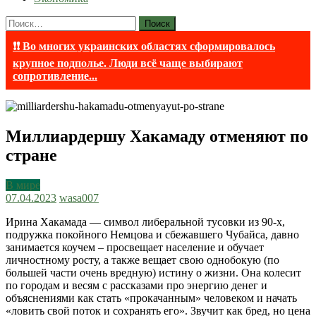
Найти:
❗❗ Во многих украинских областях сформировалось
крупное подполье. Люди всё чаще выбирают
сопротивление...
Миллиардершу Хакамаду отменяют по
стране
В мире
07.04.2023
wasa007
Ирина Хакамада — символ либеральной тусовки из 90-х,
подружка покойного Немцова и сбежавшего Чубайса, давно
занимается коучем – просвещает население и обучает
личностному росту, а также вещает свою однобокую (по
большей части очень вредную) истину о жизни. Она колесит
по городам и весям с рассказами про энергию денег и
объяснениями как стать «прокачанным» человеком и начать
«ловить свой поток и сохранять его». Звучит как бред, но цена