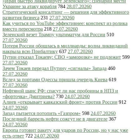
«Иран быстро ликвидирует Зеленского»: сценарии мести
Украине за атаку корабля
784
28.07.2026
0
Стратегический консалтинг — решения для эффективного
развития бизнеса
231
27.07.2026
0
Как учиться по YouTube эффективнее: конспект из ролика
вместо пересмотра
218
27.07.2026
0
Зеленский везет Трампу ультиматум для России
510
27.07.2026
0
Потеря России обошлась в миллиарды: волна ликвидаций
накрыла всю Прибалтику
637
27.07.2026
0
Путин отказал Токаеву: СВО «заморозке» не подлежит
599
27.07.2026
0
Зачем Токаев передал Путину «сигналы» Запада
460
27.07.2026
0
Вслед за портами Одессы пришла очередь Киева
619
27.07.2026
0
Нефтяной шанс РФ: спасут ли нас пробоины в НПЗ и
«форточка» Дмитриева?
730
24.07.2026
0
Алиев «открывает кавказский фронт» против России
912
24.07.2026
0
Запад пытается потопить «Газпром»
598
24.07.2026
0
Последний баррель нефти сожгут не в двигателе
367
24.07.2026
0
Европа готовит ракету для ударов по России, но у нас уже
есть ответ
722
24.07.2026
0