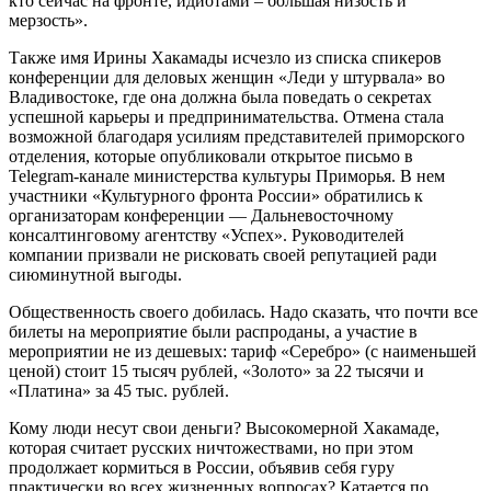
кто сейчас на фронте, идиотами – большая низость и
мерзость».
Также имя Ирины Хакамады исчезло из списка спикеров
конференции для деловых женщин «Леди у штурвала» во
Владивостоке, где она должна была поведать о секретах
успешной карьеры и предпринимательства. Отмена стала
возможной благодаря усилиям представителей приморского
отделения, которые опубликовали открытое письмо в
Telegram-канале министерства культуры Приморья. В нем
участники «Культурного фронта России» обратились к
организаторам конференции — Дальневосточному
консалтинговому агентству «Успех». Руководителей
компании призвали не рисковать своей репутацией ради
сиюминутной выгоды.
Общественность своего добилась. Надо сказать, что почти все
билеты на мероприятие были распроданы, а участие в
мероприятии не из дешевых: тариф «Серебро» (с наименьшей
ценой) стоит 15 тысяч рублей, «Золото» за 22 тысячи и
«Платина» за 45 тыс. рублей.
Кому люди несут свои деньги? Высокомерной Хакамаде,
которая считает русских ничтожествами, но при этом
продолжает кормиться в России, объявив себя гуру
практически во всех жизненных вопросах? Катается по