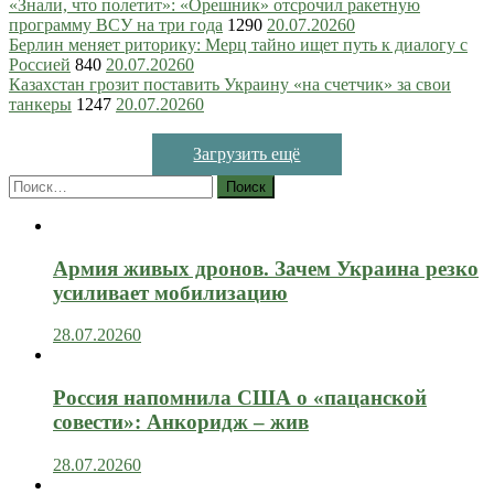
«Знали, что полетит»: «Орешник» отсрочил ракетную
программу ВСУ на три года
1290
20.07.2026
0
Берлин меняет риторику: Мерц тайно ищет путь к диалогу с
Россией
840
20.07.2026
0
Казахстан грозит поставить Украину «на счетчик» за свои
танкеры
1247
20.07.2026
0
Загрузить ещё
Найти:
Армия живых дронов. Зачем Украина резко
усиливает мобилизацию
28.07.2026
0
Россия напомнила США о «пацанской
совести»: Анкоридж – жив
28.07.2026
0