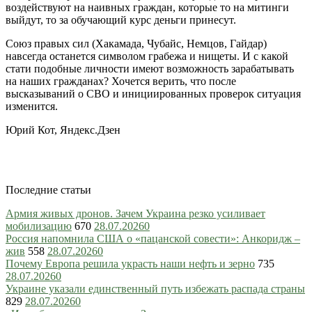
воздействуют на наивных граждан, которые то на митинги
выйдут, то за обучающий курс деньги принесут.
Союз правых сил (Хакамада, Чубайс, Немцов, Гайдар)
навсегда останется символом грабежа и нищеты. И с какой
стати подобные личности имеют возможность зарабатывать
на наших гражданах? Хочется верить, что после
высказываний о СВО и инициированных проверок ситуация
изменится.
Юрий Кот, Яндекс.Дзен
Последние статьи
Армия живых дронов. Зачем Украина резко усиливает
мобилизацию
670
28.07.2026
0
Россия напомнила США о «пацанской совести»: Анкоридж –
жив
558
28.07.2026
0
Почему Европа решила украсть наши нефть и зерно
735
28.07.2026
0
Украине указали единственный путь избежать распада страны
829
28.07.2026
0