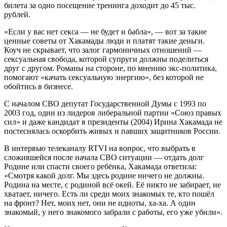
билета за одно посещение тренинга доходит до 45 тыс.
рублей.
«Если у вас нет секса — не будет и бабла», — вот за такие
ценные советы от Хакамады люди и платят такие деньги.
Коуч не скрывает, что залог гармоничных отношений —
сексуальная свобода, которой супруги должны поделиться
друг с другом. Романы на стороне, по мнению экс-политика,
помогают «качать сексуальную энергию», без которой не
обойтись в бизнесе.
С началом СВО депутат Государственной Думы с 1993 по
2003 год, один из лидеров либеральной партии «Союз правых
сил» и даже кандидат в президенты (2004) Ирина Хакамада не
постеснялась оскорбить живых и павших защитников России.
В интервью телеканалу RTVI на вопрос, что выбрать в
сложившейся после начала СВО ситуации — отдать долг
Родине или спасти своего ребёнка, Хакамада ответила:
«Смотря какой долг. Мы здесь родине ничего не должны.
Родина на месте, с родиной всё окей. Её никто не забирает, не
хватает, ничего. Есть ли среди моих знакомых те, кто пошёл
на фронт? Нет, моих нет, они не идиоты, ха-ха. А один
знакомый, у него знакомого забрали с работы, его уже убили».