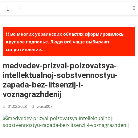
Skip
to
content
❗❗ Во многих украинских областях сформировалось
крупное подполье. Люди всё чаще выбирают
сопротивление...
medvedev-prizval-polzovatsya-
intellektualnoj-sobstvennostyu-
zapada-bez-litsenzij-i-
voznagrazhdenij
01.02.2023
wasa007