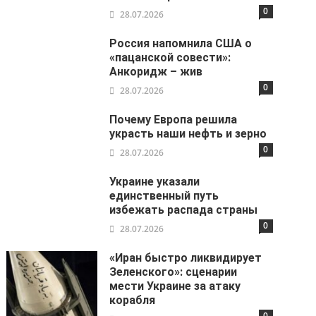
0
28.07.2026
Россия напомнила США о
«пацанской совести»:
Анкоридж – жив
0
28.07.2026
Почему Европа решила
украсть наши нефть и зерно
0
28.07.2026
Украине указали
единственный путь
избежать распада страны
0
28.07.2026
«Иран быстро ликвидирует
Зеленского»: сценарии
мести Украине за атаку
корабля
0