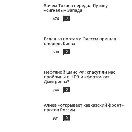
Зачем Токаев передал Путину
«сигналы» Запада
0
476
Вслед за портами Одессы пришла
очередь Киева
0
638
Нефтяной шанс РФ: спасут ли нас
пробоины в НПЗ и «форточка»
Дмитриева?
0
744
Алиев «открывает кавказский фронт»
против России
0
931