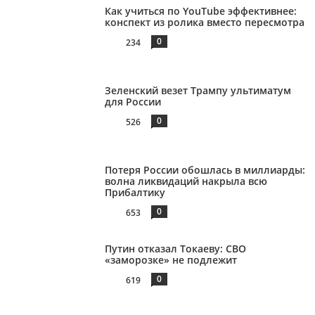
Как учиться по YouTube эффективнее:
конспект из ролика вместо пересмотра
0
234
Зеленский везет Трампу ультиматум
для России
0
526
Потеря России обошлась в миллиарды:
волна ликвидаций накрыла всю
Прибалтику
0
653
Путин отказал Токаеву: СВО
«заморозке» не подлежит
0
619