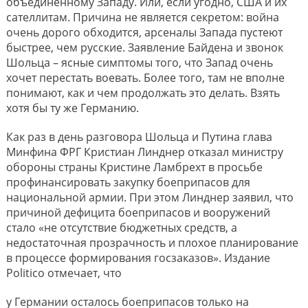
объединённому Западу. Или, если угодно, США и их
сателлитам. Причина не является секретом: война
очень дорого обходится, арсеналы Запада пустеют
быстрее, чем русские. Заявление Байдена и звонок
Шольца – ясные симптомы того, что Запад очень
хочет перестать воевать. Более того, там не вполне
понимают, как и чем продолжать это делать. Взять
хотя бы ту же Германию.
Как раз в день разговора Шольца и Путина глава
Минфина ФРГ Кристиан Линднер отказал министру
обороны страны Кристине Ламбрехт в просьбе
профинансировать закупку боеприпасов для
национальной армии. При этом Линднер заявил, что
причиной дефицита боеприпасов и вооружений
стало «не отсутствие бюджетных средств, а
недостаточная прозрачность и плохое планирование
в процессе формирования госзаказов». Издание
Politico отмечает, что
у Германии осталось боеприпасов только на