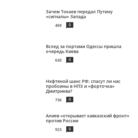
Зачем Токаев передал Путину
«сигналы» Запада
0
469
Вслед за портами Одессы пришла
очередь Киева
0
630
Нефтяной шанс РФ: спасут ли нас
пробоины в НПЗ и «форточка»
Дмитриева?
0
736
Алиев «открывает кавказский фронт»
против России
0
923