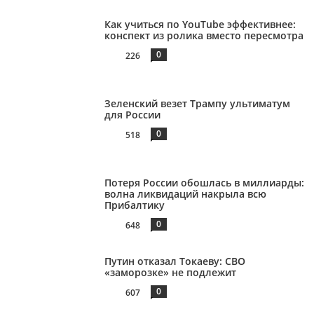
Как учиться по YouTube эффективнее:
конспект из ролика вместо пересмотра
0
226
Зеленский везет Трампу ультиматум
для России
0
518
Потеря России обошлась в миллиарды:
волна ликвидаций накрыла всю
Прибалтику
0
648
Путин отказал Токаеву: СВО
«заморозке» не подлежит
0
607