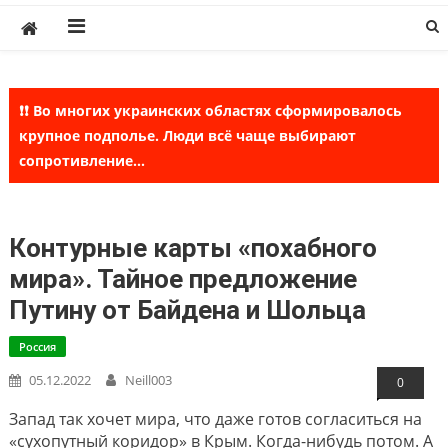
Skip
to
content
❗❗ Во многих украинских областях сформировалось
крупное подполье. Люди всё чаще выбирают
сопротивление...
Контурные карты «похабного
мира». Тайное предложение
Путину от Байдена и Шольца
Россия
05.12.2022
Neill003
0
Запад так хочет мира, что даже готов согласиться на
«сухопутный коридор» в Крым. Когда-нибудь потом. А