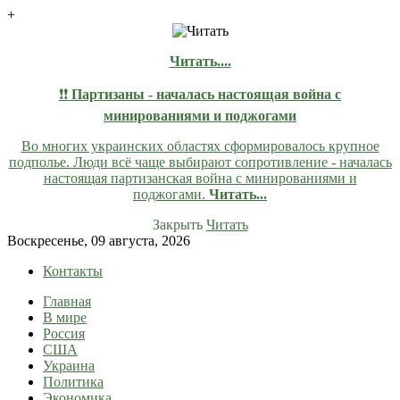
+
Читать....
❗❗
Партизаны - началась настоящая война с
минированиями и поджогами
Во многих украинских областях сформировалось крупное
подполье. Люди всё чаще выбирают сопротивление - началась
настоящая партизанская война с минированиями и
поджогами.
Читать...
Закрыть
Читать
Skip
Воскресенье, 09 августа, 2026
to
Контакты
content
Главная
lentaruss
lentaruss — Новости
В мире
Россия
США
Украина
Политика
Экономика