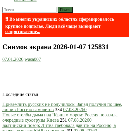
Найти:
❗❗ Во многих украинских областях сформировалось
крупное подполье. Люди всё чаще выбирают
сопротивление...
Снимок экрана 2026-01-07 125831
07.01.2026
wasa007
Последние статьи
Приземлить русских не получилось: Запад получил по шее,
лишив Россию самолетов
334
07.08.2026
0
Новые столбы дыма над Чёрным морем: Россия поразила
очередные сухогрузы Киева
251
07.08.2026
0
Балтийский позор: Литва требовала давить на Россию, а
теперь умоляет КНР о помощи
291
07.08.2026
0