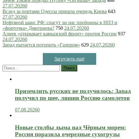
Зачем Токаев передал Путину «сигналы» Запада
488
27.07.2026
0
Вслед за портами Одессы пришла очередь Киева
643
27.07.2026
0
Нефтяной шанс РФ: спасут ли нас пробоины в НПЗ и
«форточка» Дмитриева?
750
24.07.2026
0
Алиев «открывает кавказский фронт» против России
937
24.07.2026
0
Запад пытается потопить «Газпром»
629
24.07.2026
0
Загрузить ещё
Найти:
Приземлить русских не получилось: Запад
получил по шее, лишив Россию самолетов
07.08.2026
0
Новые столбы дыма над Чёрным морем:
Россия поразила очередные сухогрузы