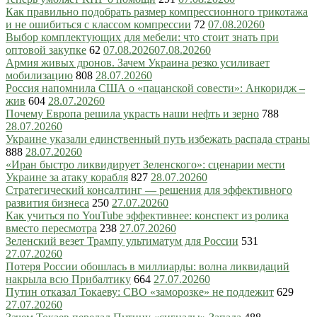
Как правильно подобрать размер компрессионного трикотажа
и не ошибиться с классом компрессии
72
07.08.2026
0
Выбор комплектующих для мебели: что стоит знать при
оптовой закупке
62
07.08.2026
07.08.2026
0
Армия живых дронов. Зачем Украина резко усиливает
мобилизацию
808
28.07.2026
0
Россия напомнила США о «пацанской совести»: Анкоридж –
жив
604
28.07.2026
0
Почему Европа решила украсть наши нефть и зерно
788
28.07.2026
0
Украине указали единственный путь избежать распада страны
888
28.07.2026
0
«Иран быстро ликвидирует Зеленского»: сценарии мести
Украине за атаку корабля
827
28.07.2026
0
Стратегический консалтинг — решения для эффективного
развития бизнеса
250
27.07.2026
0
Как учиться по YouTube эффективнее: конспект из ролика
вместо пересмотра
238
27.07.2026
0
Зеленский везет Трампу ультиматум для России
531
27.07.2026
0
Потеря России обошлась в миллиарды: волна ликвидаций
накрыла всю Прибалтику
664
27.07.2026
0
Путин отказал Токаеву: СВО «заморозке» не подлежит
629
27.07.2026
0