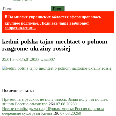
Найти:
❗❗ Во многих украинских областях сформировалось
крупное подполье. Люди всё чаще выбирают
сопротивление...
kedmi-polsha-tajno-mechtaet-o-polnom-
razgrome-ukrainy-rossiej
25.01.2023
25.01.2023
wasa007
Последние статьи
Приземлить русских не получилось: Запад получил по шее,
лишив Россию самолетов
264
07.08.2026
0
Новые столбы дыма над Чёрным морем: Россия поразила
очередные сухогрузы Киева
196
07.08.2026
0