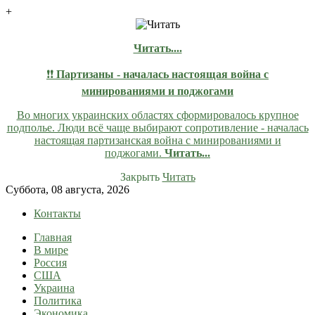
+
Читать....
❗❗
Партизаны - началась настоящая война с
минированиями и поджогами
Во многих украинских областях сформировалось крупное
подполье. Люди всё чаще выбирают сопротивление - началась
настоящая партизанская война с минированиями и
поджогами.
Читать...
Закрыть
Читать
Skip
Суббота, 08 августа, 2026
to
Контакты
content
Главная
lentaruss
lentaruss — Новости
В мире
Россия
США
Украина
Политика
Экономика