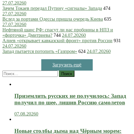
27.07.2026
0
Зачем Токаев передал Путину «сигналы» Запада
474
27.07.2026
0
Вслед за портами Одессы пришла очередь Киева
635
27.07.2026
0
Нефтяной шанс РФ: спасут ли нас пробоины в НПЗ и
«форточка» Дмитриева?
744
24.07.2026
0
Алиев «открывает кавказский фронт» против России
931
24.07.2026
0
Запад пытается потопить «Газпром»
624
24.07.2026
0
Загрузить ещё
Найти:
Приземлить русских не получилось: Запад
получил по шее, лишив Россию самолетов
07.08.2026
0
Новые столбы дыма над Чёрным морем: