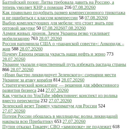
Балтийский позор: Литва требовала давить на Россию, а
теперь умоляет КНР о помощи
216
07.08.2026
0
Как правильно подобрать размер компрессионного трикотажа
и не ошибиться с классом компрессии
58
07.08.2026
0
Выбор комплектующих для мебели: что стоит знать при
оптовой закупке
50
07.08.2026
07.08.2026
0
Армия живых дронов. Зачем Украина резко усиливает
мобилизацию
763
28.07.2026
0
Россия напомнила США о «пацанской совести»: Анкоридж –
жив
588
28.07.2026
0
Почему Европа решила украсть наши нефть и зерно
773
28.07.2026
0
Украине указали единственный путь избежать распада страны
866
28.07.2026
0
«Иран быстро ликвидирует Зеленского»: сценарии мести
Украине за атаку корабля
814
28.07.2026
0
Стратегический консалтинг — решения для эффективного
развития бизнеса
244
27.07.2026
0
Как учиться по YouTube эффективнее: конспект из ролика
вместо пересмотра
232
27.07.2026
0
Зеленский везет Трампу ультиматум для России
524
27.07.2026
0
Потеря России обошлась в миллиарды: волна ликвидаций
накрыла всю Прибалтику
653
27.07.2026
0
Путин отказал Токаеву: СВО «заморозке» не подлежит
618