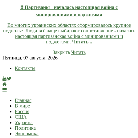
❗❗
Партизаны - началась настоящая война с
минированиями и поджогами
Во многих украинских областях сформировалось крупное
подполье. Люди всё чаще выбирают сопротивление - началась
настоящая партизанская война с минированиями и
поджогами.
Читать...
Закрыть
Читать
Skip
Пятница, 07 августа, 2026
to
Контакты
content
lentaruss
lentaruss — Новости
Главная
В мире
Россия
США
Украина
Политика
Экономика