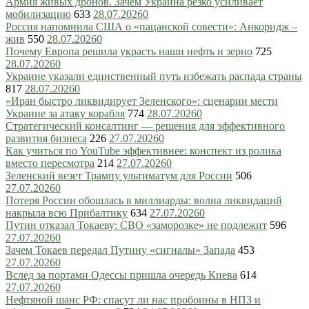
Армия живых дронов. Зачем Украина резко усиливает
мобилизацию
633
28.07.2026
0
Россия напомнила США о «пацанской совести»: Анкоридж –
жив
550
28.07.2026
0
Почему Европа решила украсть наши нефть и зерно
725
28.07.2026
0
Украине указали единственный путь избежать распада страны
817
28.07.2026
0
«Иран быстро ликвидирует Зеленского»: сценарии мести
Украине за атаку корабля
774
28.07.2026
0
Стратегический консалтинг — решения для эффективного
развития бизнеса
226
27.07.2026
0
Как учиться по YouTube эффективнее: конспект из ролика
вместо пересмотра
214
27.07.2026
0
Зеленский везет Трампу ультиматум для России
506
27.07.2026
0
Потеря России обошлась в миллиарды: волна ликвидаций
накрыла всю Прибалтику
634
27.07.2026
0
Путин отказал Токаеву: СВО «заморозке» не подлежит
596
27.07.2026
0
Зачем Токаев передал Путину «сигналы» Запада
453
27.07.2026
0
Вслед за портами Одессы пришла очередь Киева
614
27.07.2026
0
Нефтяной шанс РФ: спасут ли нас пробоины в НПЗ и