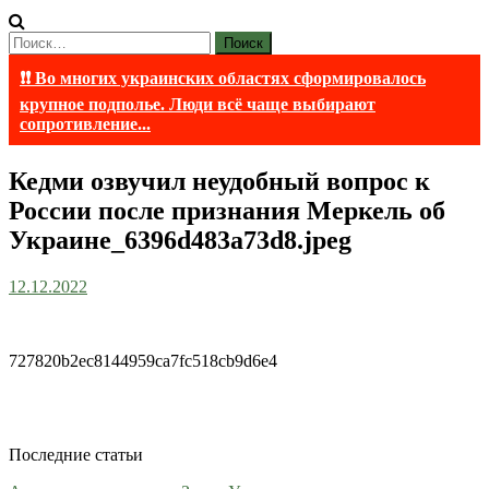
Найти:
❗❗ Во многих украинских областях сформировалось
крупное подполье. Люди всё чаще выбирают
сопротивление...
Кедми озвучил неудобный вопрос к
России после признания Меркель об
Украине_6396d483a73d8.jpeg
12.12.2022
727820b2ec8144959ca7fc518cb9d6e4
Последние статьи