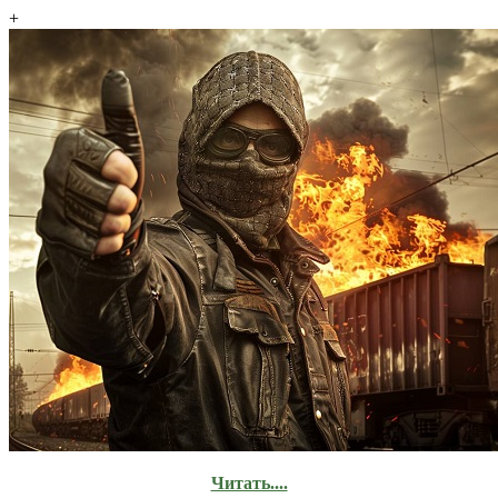
+
Читать....