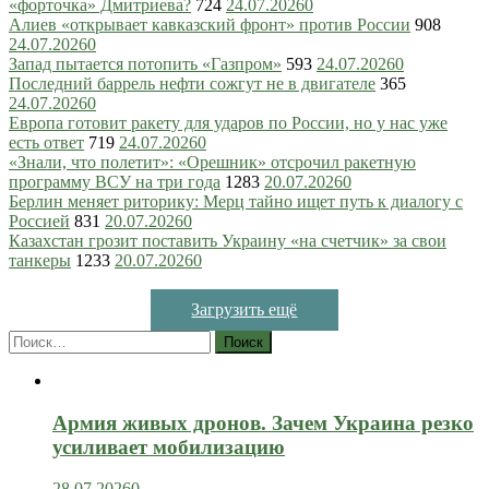
«форточка» Дмитриева?
724
24.07.2026
0
Алиев «открывает кавказский фронт» против России
908
24.07.2026
0
Запад пытается потопить «Газпром»
593
24.07.2026
0
Последний баррель нефти сожгут не в двигателе
365
24.07.2026
0
Европа готовит ракету для ударов по России, но у нас уже
есть ответ
719
24.07.2026
0
«Знали, что полетит»: «Орешник» отсрочил ракетную
программу ВСУ на три года
1283
20.07.2026
0
Берлин меняет риторику: Мерц тайно ищет путь к диалогу с
Россией
831
20.07.2026
0
Казахстан грозит поставить Украину «на счетчик» за свои
танкеры
1233
20.07.2026
0
Загрузить ещё
Найти:
Армия живых дронов. Зачем Украина резко
усиливает мобилизацию
28.07.2026
0