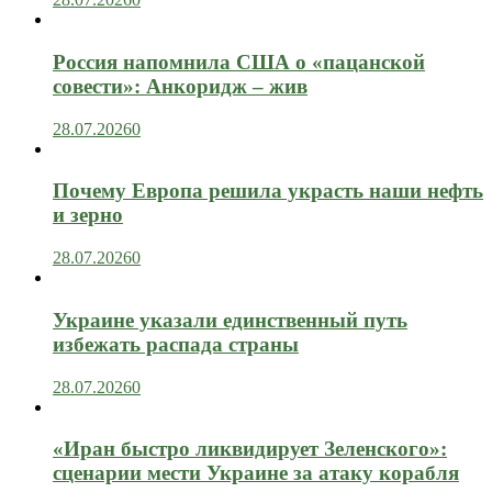
Россия напомнила США о «пацанской
совести»: Анкоридж – жив
28.07.2026
0
Почему Европа решила украсть наши нефть
и зерно
28.07.2026
0
Украине указали единственный путь
избежать распада страны
28.07.2026
0
«Иран быстро ликвидирует Зеленского»:
сценарии мести Украине за атаку корабля