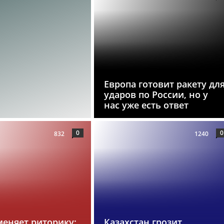
Европа готовит ракету дл
ударов по России, но у
нас уже есть ответ
0
0
832
1240
меняет риторику:
Казахстан грозит