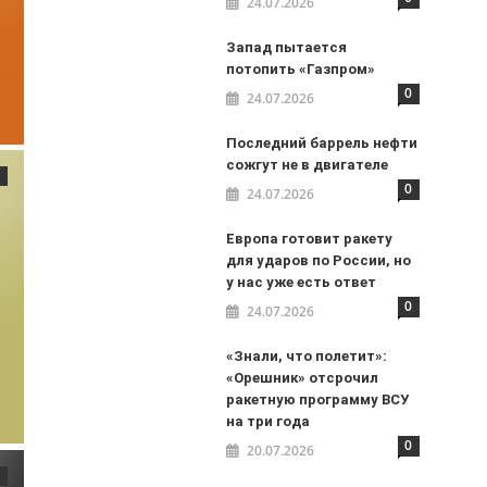
24.07.2026
Запад пытается
потопить «Газпром»
0
24.07.2026
Последний баррель нефти
сожгут не в двигателе
0
24.07.2026
Европа готовит ракету
для ударов по России, но
у нас уже есть ответ
0
24.07.2026
«Знали, что полетит»:
«Орешник» отсрочил
ракетную программу ВСУ
на три года
0
20.07.2026