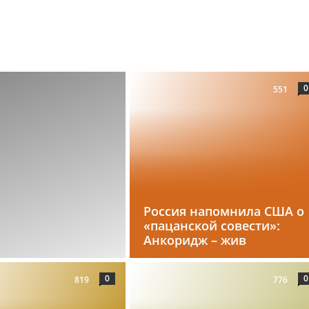
0
551
Россия напомнила США о
«пацанской совести»:
Анкоридж – жив
0
0
819
776