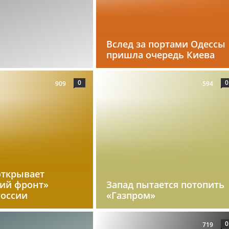
Вслед за портами Одессы
пришла очередь Киева
0
0
909
594
открывает
кий фронт»
Запад пытается потопить
России
«Газпром»
0
719