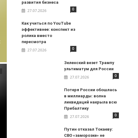
развития бизнеса
0
27.07.2026
Как учиться по YouTube
эффективнее: конспект из
ролика вместо
:
пересмотра
0
27.07.2026
Зеленский везет Трампу
ультиматум для России
0
27.07.2026
Потеря России обошлась
в миллиарды: волна
ликвидаций накрыла всю
Прибалтику
0
27.07.2026
Путин отказал Токаеву:
СВО «заморозке» не