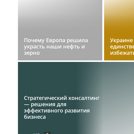
Почему Европа решила
Украине
украсть наши нефть и
единств
зерно
избежат
Стратегический консалтинг
— решения для
эффективного развития
бизнеса