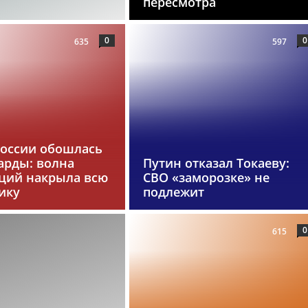
пересмотра
0
0
635
597
России обошлась
арды: волна
Путин отказал Токаеву:
ций накрыла всю
СВО «заморозке» не
ику
подлежит
0
615