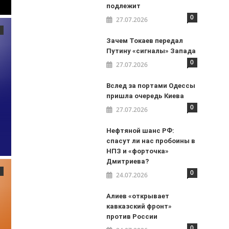
подлежит
0
27.07.2026
Зачем Токаев передал
Путину «сигналы» Запада
0
27.07.2026
Вслед за портами Одессы
пришла очередь Киева
0
27.07.2026
Нефтяной шанс РФ:
спасут ли нас пробоины в
НПЗ и «форточка»
Дмитриева?
0
24.07.2026
Алиев «открывает
кавказский фронт»
против России
0