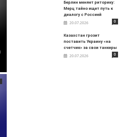
Берлин меняет риторику:
Мерц тайно ищет путь к
диалогу с Россией
0
20.07.2026
Казахстан грозит
поставить Украину «на
счетчик» за свои танкеры
я
0
20.07.2026