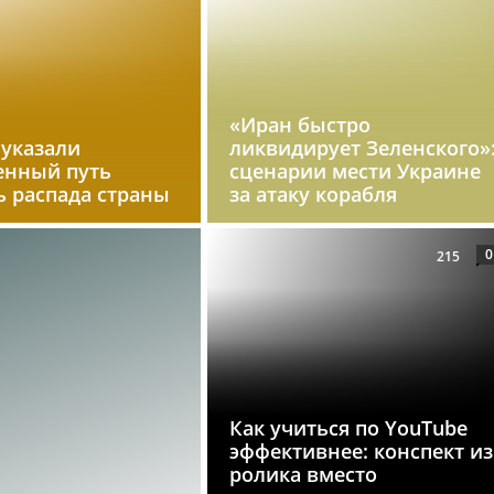
«Иран быстро
 указали
ликвидирует Зеленского»
енный путь
сценарии мести Украине
ь распада страны
за атаку корабля
0
215
Как учиться по YouTube
эффективнее: конспект из
ролика вместо