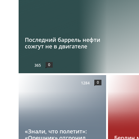
Последний баррель нефти
сожгут не в двигателе
0
365
0
1284
«Знали, что полетит»:
«Орешник» отсрочил
Берлин 