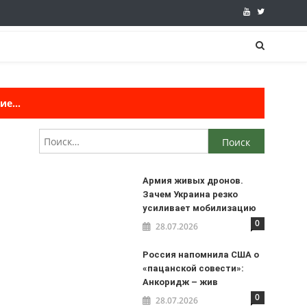
е...
Найти:
Армия живых дронов.
Зачем Украина резко
усиливает мобилизацию
0
28.07.2026
Россия напомнила США о
«пацанской совести»:
Анкоридж – жив
0
28.07.2026