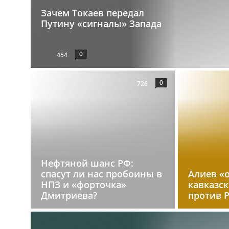
Зачем Токаев передал
Путину «сигналы» Запада
0
454
0
726
Нефтяной шанс РФ:
спасут ли нас пробоины в
Алиев «
НПЗ и «форточка»
кавказс
Дмитриева?
против 