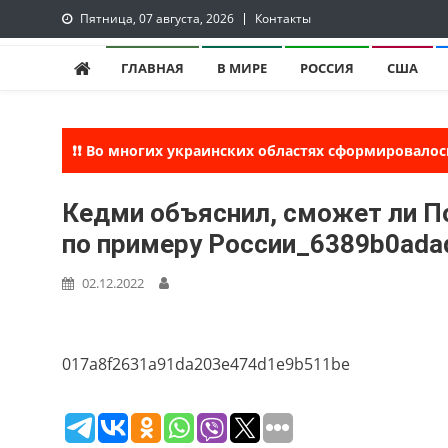
Skip
Пятница, 07 августа, 2026
Контакты
to
lentaruss
lentaruss — Новости
content
ГЛАВНАЯ
В МИРЕ
РОССИЯ
США
❗❗ Во многих украинских областях сформировалос
Кедми объяснил, сможет ли П
по примеру России_6389b0adad
02.12.2022
017a8f2631a91da203e474d1e9b511be