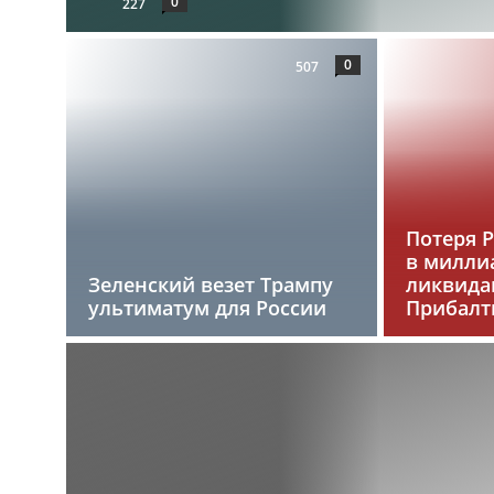
0
227
0
507
Потеря 
в милли
Зеленский везет Трампу
ликвида
ультиматум для России
Прибалт