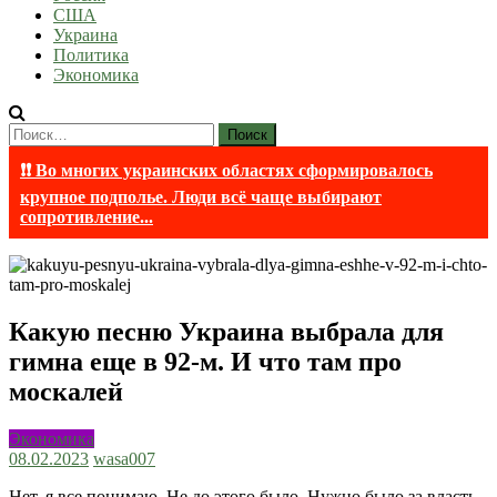
США
Украина
Политика
Экономика
Найти:
❗❗ Во многих украинских областях сформировалось
крупное подполье. Люди всё чаще выбирают
сопротивление...
Какую песню Украина выбрала для
гимна еще в 92-м. И что там про
москалей
Экономика
08.02.2023
wasa007
Нет, я все понимаю. Не до этого было. Нужно было за власть