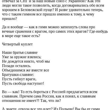
отвечал за СНГ и за наш новый союз с Украиной? Как эти
люди могли такое позволить, когда договаривались обо всем
хорошем в Беловежской пуще? И разве удивительно теперь,
что с таким гимном все пришло именно к тому, к чему
пришло?
Да и вообще — как в гимн можно запихнуть слова про
вечные сражения с врагом, про самих этих врагов? Где-нибудь
в мире еще такое есть?
Четвертый куплет
Наши братья славяне
Уже за оружие взялись;
Не дождется никто, чтоб мы
Позади остались.
Объединимся же вместе все
Братушки-славяне:
Пусть гибнут враги,
Пусть свобода наступит!
Во — как! То есть бороться с Россией предлагается всем
славянам. Причем сама Россия, как я понял, к славянам
отношения не имеет?! Так, что ли?
А знаете, откуда все это идет? Из Польши! Вы бы ее гимн