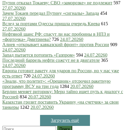
Путин отказал Токаеву: СВО «заморозке» не подлежит
597
27.07.2026
0
Зачем Токаев передал Путину «сигналы» Запада
454
27.07.2026
0
Вслед за портами Одессы пришла очередь Киева
615
27.07.2026
0
Нефтяной шанс РФ: спасут ли нас пробоины в НПЗ и
«форточка» Дмитриева?
726
24.07.2026
0
Алиев «открывает кавказский фронт» против России
909
24.07.2026
0
Запад пытается потопить «Газпром»
594
24.07.2026
0
Последний баррель нефти сожгут не в двигателе
365
24.07.2026
0
Европа готовит ракету для ударов по России, но у нас уже
есть ответ
720
24.07.2026
0
«Знали, что полетит»: «Орешник» отсрочил ракетную
программу ВСУ на три года
1284
20.07.2026
0
Берлин меняет риторику: Мерц тайно ищет путь к диалогу с
Россией
834
20.07.2026
0
Казахстан грозит поставить Украину «на счетчик» за свои
танкеры
1242
20.07.2026
0
Загрузить ещё
Найти: