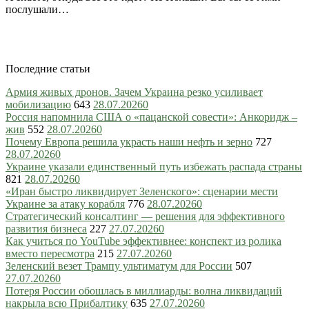
послушали…
Последние статьи
Армия живых дронов. Зачем Украина резко усиливает
мобилизацию
643
28.07.2026
0
Россия напомнила США о «пацанской совести»: Анкоридж –
жив
552
28.07.2026
0
Почему Европа решила украсть наши нефть и зерно
727
28.07.2026
0
Украине указали единственный путь избежать распада страны
821
28.07.2026
0
«Иран быстро ликвидирует Зеленского»: сценарии мести
Украине за атаку корабля
776
28.07.2026
0
Стратегический консалтинг — решения для эффективного
развития бизнеса
227
27.07.2026
0
Как учиться по YouTube эффективнее: конспект из ролика
вместо пересмотра
215
27.07.2026
0
Зеленский везет Трампу ультиматум для России
507
27.07.2026
0
Потеря России обошлась в миллиарды: волна ликвидаций
накрыла всю Прибалтику
635
27.07.2026
0