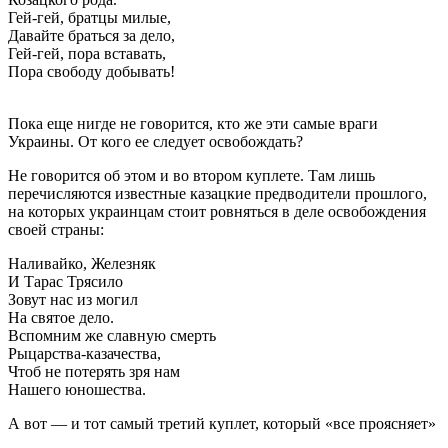
Гей-гей, братцы милые,
Давайте браться за дело,
Гей-гей, пора вставать,
Пора свободу добывать!
Пока еще нигде не говорится, кто же эти самые враги
Украины. От кого ее следует освобождать?
Не говорится об этом и во втором куплете. Там лишь
перечисляются известные казацкие предводители прошлого,
на которых украинцам стоит ровняться в деле освобождения
своей страны:
Наливайко, Железняк
И Тарас Трясило
Зовут нас из могил
На святое дело.
Вспомним же славную смерть
Рыцарства-казачества,
Чтоб не потерять зря нам
Нашего юношества.
А вот — и тот самый третий куплет, который «все проясняет»