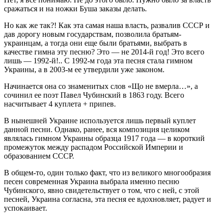
сражаться и на ножки Буша заказы делать.
Но как же так?! Как эта самая наша власть, развалив СССР и
дав дорогу новым государствам, позволила братьям-
украинцам, а тогда они еще были братьями, выбрать в
качестве гимна эту песню? Это — не 2014-й год! Это всего
лишь — 1992-й!.. С 1992-м года эта песня стала гимном
Украины, а в 2003-м ее утвердили уже законом.
Начинается она со знаменитых слов «Що не вмерла…», а
сочинил ее поэт Павел Чубинский в 1863 году. Всего
насчитывает 4 куплета + припев.
В нынешней Украине используется лишь первый куплет
данной песни. Однако, ранее, вся композиция целиком
являлась гимном Украины образца 1917 года — в короткий
промежуток между распадом Российской Империи и
образованием СССР.
В общем-то, один только факт, что из великого многообразия
песен современная Украина выбрала именно песню
Чубинского, явно свидетельствует о том, что с ней, с этой
песней, Украина согласна, эта песня ее вдохновляет, радует и
успокаивает.