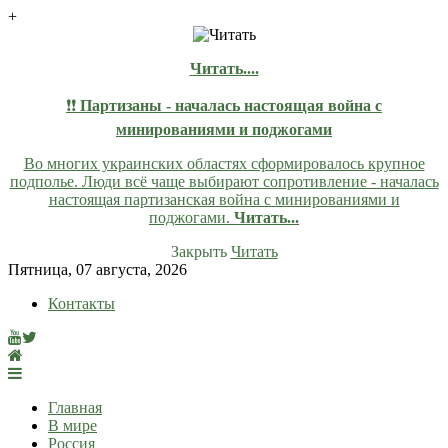
+
Читать....
❗❗
Партизаны - началась настоящая война с
минированиями и поджогами
Во многих украинских областях сформировалось крупное
подполье. Люди всё чаще выбирают сопротивление - началась
настоящая партизанская война с минированиями и
поджогами.
Читать...
Закрыть
Читать
Skip
Пятница, 07 августа, 2026
to
Контакты
content
lentaruss
lentaruss — Новости
Главная
В мире
Россия