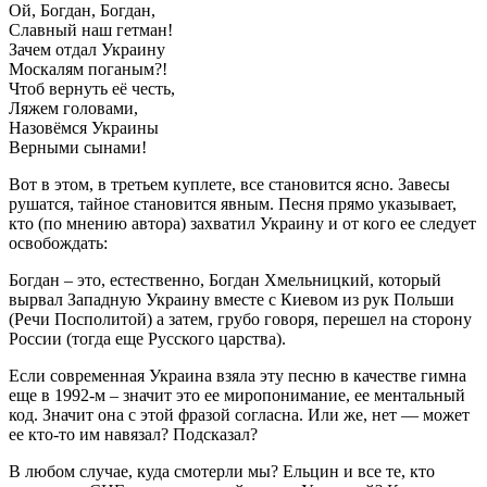
Ой, Богдан, Богдан,
Славный наш гетман!
Зачем отдал Украину
Москалям поганым?!
Чтоб вернуть её честь,
Ляжем головами,
Назовёмся Украины
Верными сынами!
Вот в этом, в третьем куплете, все становится ясно. Завесы
рушатся, тайное становится явным. Песня прямо указывает,
кто (по мнению автора) захватил Украину и от кого ее следует
освобождать:
Богдан – это, естественно, Богдан Хмельницкий, который
вырвал Западную Украину вместе с Киевом из рук Польши
(Речи Посполитой) а затем, грубо говоря, перешел на сторону
России (тогда еще Русского царства).
Если современная Украина взяла эту песню в качестве гимна
еще в 1992-м – значит это ее миропонимание, ее ментальный
код. Значит она с этой фразой согласна. Или же, нет — может
ее кто-то им навязал? Подсказал?
В любом случае, куда смотерли мы? Ельцин и все те, кто