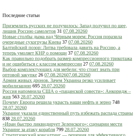
Последние статьи
Приземлить русских не получилось: Запад получил по шее,
лишив Россию самолетов
31
07.08.2026
0
Новые столбы дыма над Чёрным морем: Россия поразила
очередные сухогрузы Киева
37
07.08.2026
0
Балтийский позор: Литва требовала давить на Россию, а
теперь умоляет КНР о помощи
37
07.08.2026
0
Как правильно подобрать размер компрессионного трикотажа
и не ошибиться с классом компрессии
27
07.08.2026
0
Выбор комплектующих для мебели: что стоит знать при
оптовой закупке
26
07.08.2026
07.08.2026
0
Армия живых дронов. Зачем Украина резко усиливает
мобилизацию
695
28.07.2026
0
Россия напомнила США о «пацанской совести»: Анкоридж –
жив
563
28.07.2026
0
Почему Европа решила украсть наши нефть и зерно
748
28.07.2026
0
Украине указали единственный путь избежать распада страны
838
28.07.2026
0
«Иран быстро ликвидирует Зеленского»: сценарии мести
Украине за атаку корабля
799
28.07.2026
0
Стратегический консалтинг — решения для эффективного