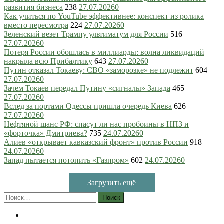
развития бизнеса
238
27.07.2026
0
Как учиться по YouTube эффективнее: конспект из ролика
вместо пересмотра
224
27.07.2026
0
Зеленский везет Трампу ультиматум для России
516
27.07.2026
0
Потеря России обошлась в миллиарды: волна ликвидаций
накрыла всю Прибалтику
643
27.07.2026
0
Путин отказал Токаеву: СВО «заморозке» не подлежит
604
27.07.2026
0
Зачем Токаев передал Путину «сигналы» Запада
465
27.07.2026
0
Вслед за портами Одессы пришла очередь Киева
626
27.07.2026
0
Нефтяной шанс РФ: спасут ли нас пробоины в НПЗ и
«форточка» Дмитриева?
735
24.07.2026
0
Алиев «открывает кавказский фронт» против России
918
24.07.2026
0
Запад пытается потопить «Газпром»
602
24.07.2026
0
Загрузить ещё
Найти: