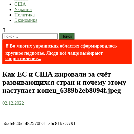
США
Украина
Политика
Экономика
Найти:
❗❗ Во многих украинских областях сформировалось
крупное подполье. Люди всё чаще выбирают
сопротивление...
Как ЕС и США жировали за счёт
развивающихся стран и почему этому
наступает конец_6389b2eb8094f.jpeg
02.12.2022
562b4c46cf482570bc113bc81b7ccc91