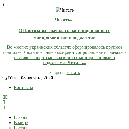
+
Читать....
❗❗
Партизаны - началась настоящая война с
минированиями и поджогами
Во многих украинских областях сформировалось крупное
подполье. Люди всё чаще выбирают сопротивление - началась
настоящая партизанская война с минированиями и
поджогами.
Читать...
Закрыть
Читать
Skip
Суббота, 08 августа, 2026
to
Контакты
content
lentaruss
lentaruss — Новости
Главная
В мире
Россия