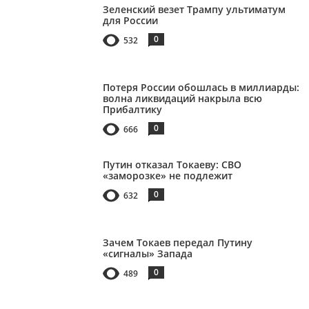
Зеленский везет Трампу ультиматум
для России
0
532
Потеря России обошлась в миллиарды:
волна ликвидаций накрыла всю
Прибалтику
0
666
Путин отказал Токаеву: СВО
«заморозке» не подлежит
0
632
Зачем Токаев передал Путину
«сигналы» Запада
0
489