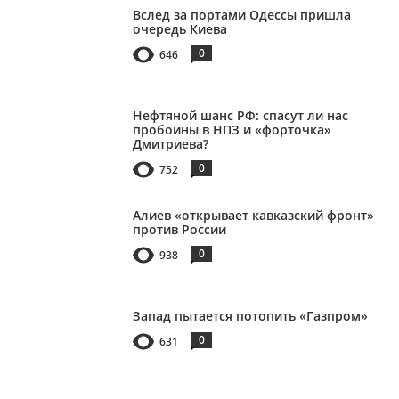
Вслед за портами Одессы пришла
очередь Киева
0
646
Нефтяной шанс РФ: спасут ли нас
пробоины в НПЗ и «форточка»
Дмитриева?
0
752
Алиев «открывает кавказский фронт»
против России
0
938
Запад пытается потопить «Газпром»
0
631