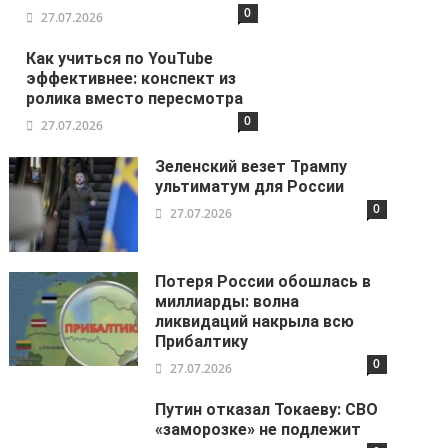
0
27.07.2026
Как учиться по YouTube
эффективнее: конспект из
ролика вместо пересмотра
0
27.07.2026
Зеленский везет Трампу
ультиматум для России
0
27.07.2026
Потеря России обошлась в
миллиарды: волна
ликвидаций накрыла всю
Прибалтику
0
27.07.2026
Путин отказал Токаеву: СВО
«заморозке» не подлежит