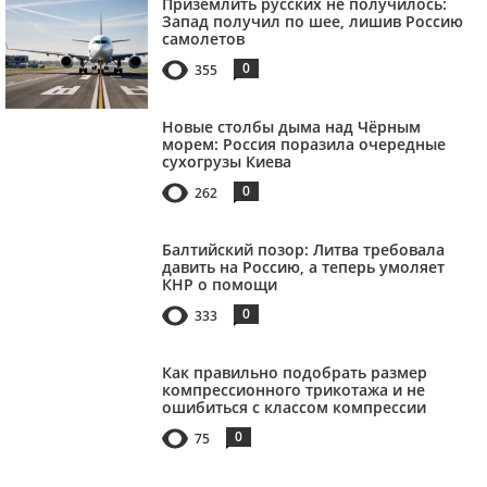
Приземлить русских не получилось:
Запад получил по шее, лишив Россию
самолетов
0
355
Новые столбы дыма над Чёрным
морем: Россия поразила очередные
сухогрузы Киева
0
262
Балтийский позор: Литва требовала
давить на Россию, а теперь умоляет
КНР о помощи
0
333
Как правильно подобрать размер
компрессионного трикотажа и не
ошибиться с классом компрессии
0
75