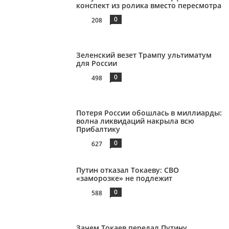
конспект из ролика вместо пересмотра
0
208
Зеленский везет Трампу ультиматум
для России
0
498
Потеря России обошлась в миллиарды:
волна ликвидаций накрыла всю
Прибалтику
0
627
Путин отказал Токаеву: СВО
«заморозке» не подлежит
0
588
Зачем Токаев передал Путину