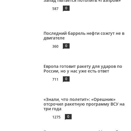
Запад пытается потопить «Газпром»
0
587
Последний баррель нефти сожгут не в
двигателе
0
360
Европа готовит ракету для ударов по
России, но у нас уже есть ответ
0
711
«Знали, что полетит»: «Орешник»
отсрочил ракетную программу ВСУ на
три года
0
1275