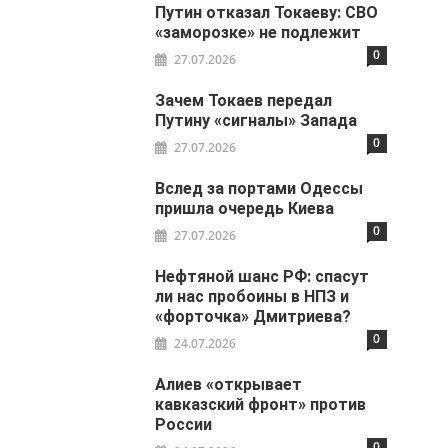
Путин отказал Токаеву: СВО
«заморозке» не подлежит
0
27.07.2026
Зачем Токаев передал
Путину «сигналы» Запада
0
27.07.2026
Вслед за портами Одессы
пришла очередь Киева
0
27.07.2026
Нефтяной шанс РФ: спасут
ли нас пробоины в НПЗ и
«форточка» Дмитриева?
0
24.07.2026
Алиев «открывает
кавказский фронт» против
России
0