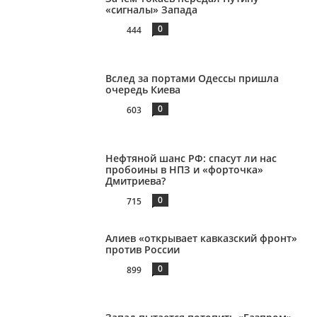
«сигналы» Запада
0
444
Вслед за портами Одессы пришла
очередь Киева
0
603
Нефтяной шанс РФ: спасут ли нас
пробоины в НПЗ и «форточка»
Дмитриева?
0
715
Алиев «открывает кавказский фронт»
против России
0
899