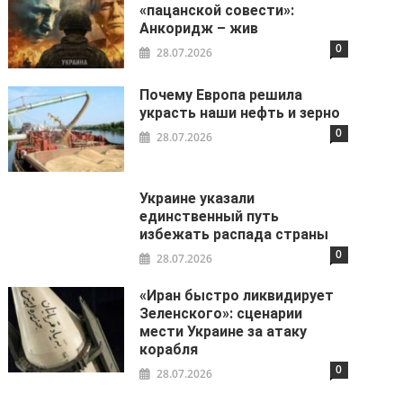
«пацанской совести»:
Анкоридж – жив
0
28.07.2026
Почему Европа решила
украсть наши нефть и зерно
0
28.07.2026
Украине указали
единственный путь
избежать распада страны
0
28.07.2026
«Иран быстро ликвидирует
Зеленского»: сценарии
мести Украине за атаку
корабля
0
28.07.2026