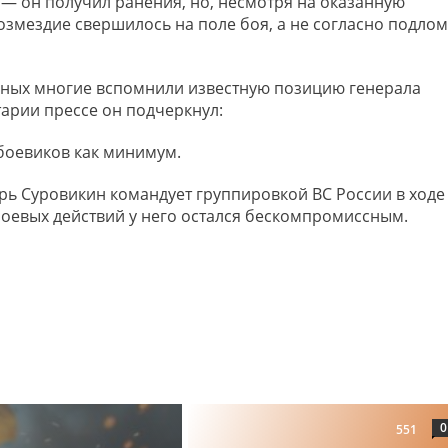
 — он получил ранения, но, несмотря на оказанную
змездие свершилось на поле боя, а не согласно подлом
нных многие вспомнили известную позицию генерала
тарии прессе он подчеркнул:
 боевиков как минимум.
рь Суровикин командует группировкой ВС России в ходе
боевых действий у него остался бескомпромиссным.
0
551