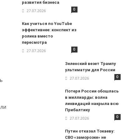
развития бизнеса
0
27.07.2026
Как учиться по YouTube
эффективнее: конспект из
ролика вместо
пересмотра
0
27.07.2026
Зеленский везет Трампу
ультиматум для России
0
27.07.2026
ь
Потеря России обошлась
в миллиарды: волна
а
ликвидаций накрыла всю
али
Прибалтику
0
27.07.2026
Путин отказал Токаеву:
СВО «заморозке» не