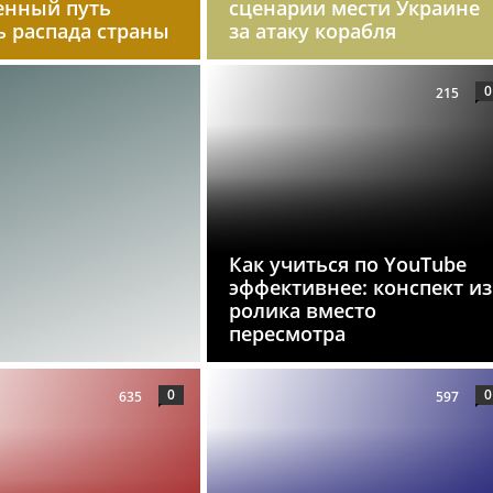
енный путь
сценарии мести Украине
ь распада страны
за атаку корабля
0
215
Как учиться по YouTube
эффективнее: конспект из
ролика вместо
пересмотра
0
0
635
597