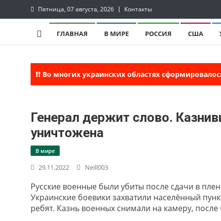
Skip
Пятница, 07 августа, 2026
Контакты
to
lentaruss
lentaruss — Новости
content
ГЛАВНАЯ
В МИРЕ
РОССИЯ
США
❗❗ Во многих украинских областях сформировалос
Генерал держит слово. Казнив
уничтожена
В мире
29.11.2022
Neill003
Русские военные были убиты после сдачи в плен
Украинские боевики захватили населённый пунк
ребят. Казнь военных снимали на камеру, после