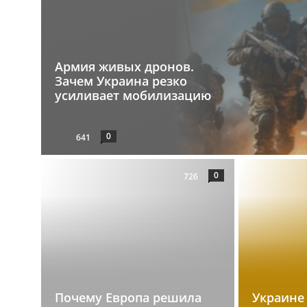
Армия живых дронов.
Зачем Украина резко
усиливает мобилизацию
0
641
0
726
Почему Европа решила
Украине