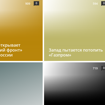
0
0
909
594
открывает
кий фронт»
Запад пытается потопить
России
«Газпром»
0
719