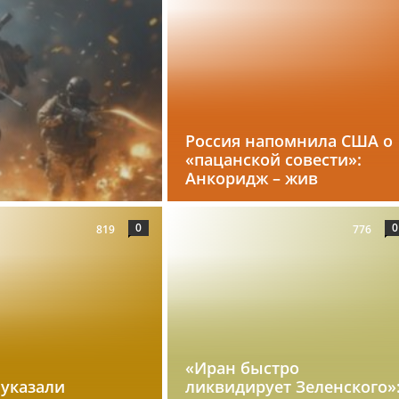
Россия напомнила США о
«пацанской совести»:
Анкоридж – жив
0
0
819
776
«Иран быстро
 указали
ликвидирует Зеленского»