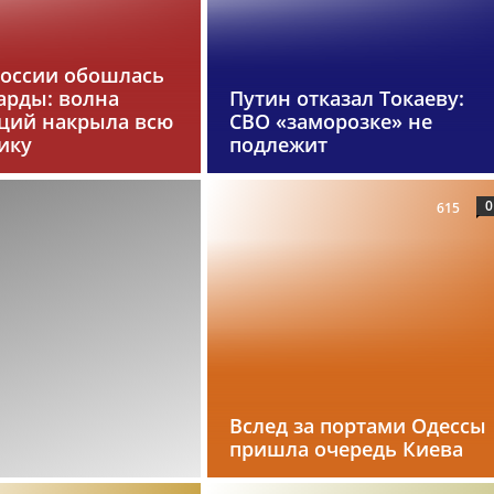
России обошлась
арды: волна
Путин отказал Токаеву:
ций накрыла всю
СВО «заморозке» не
ику
подлежит
0
615
Вслед за портами Одессы
пришла очередь Киева