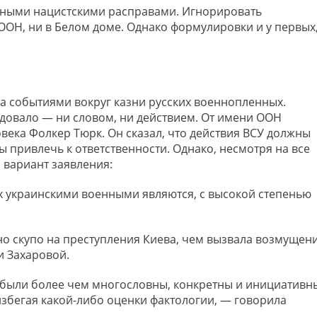
обными нацистскими расправами. Игнорировать
ООН, ни в Белом доме. Однако формулировки и у первых,
за событиями вокруг казни русских военнопленных.
довало — ни словом, ни действием. От имени ООН
века Фолкер Тюрк. Он сказал, что действия ВСУ должны
 привлечь к ответственности. Однако, несмотря на все
 вариант заявления:
х украинскими военными являются, с высокой степенью
но скупо на преступления Киева, чем вызвала возмущен
 Захаровой.
 были более чем многословны, конкретны и инициативн
избегая какой-либо оценки фактологии, — говорила