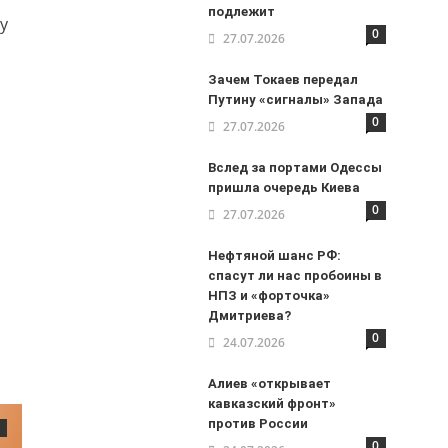
подлежит
у
0
27.07.2026
Зачем Токаев передал
Путину «сигналы» Запада
0
27.07.2026
Вслед за портами Одессы
пришла очередь Киева
0
27.07.2026
Нефтяной шанс РФ:
спасут ли нас пробоины в
НПЗ и «форточка»
Дмитриева?
0
24.07.2026
Алиев «открывает
кавказский фронт»
против России
0