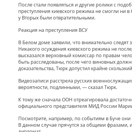
После стали появляться и другие ролики с под
преступления киевского режима не смогли ни в 
у Вторых были отвратительными.
Реакция на преступления ВСУ
В Белом доме заявили, что внимательно следят 
Никакого осуждения киевского режима не после
высказался верховный комиссар по правам чело
быть расследованы, после чего виновных должны
доказательства, Тюрк допустил крайне скользкий
Видеозаписи расстрела русских военнослужащи
вероятности, подлинными, — сказал Тюрк.
К тому же сначала ООН отреагировала достаточ
официального представителя МИД России Марии
Посмотрите, например, по событиям в Буче они
В данном случае прячутся за общими фразами, 
дипломат.