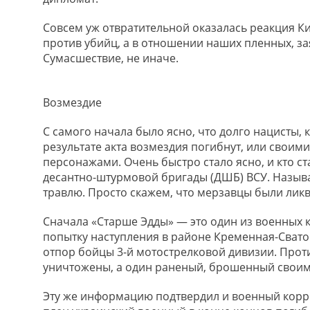
Совсем уж отвратительной оказалась реакция К
против убийц, а в отношении наших пленных, за
Сумасшествие, не иначе.
Возмездие
С самого начала было ясно, что долго нацисты,
результате акта возмездия погибнут, или своим
персонажами. Очень быстро стало ясно, и кто с
десантно-штурмовой бригады (ДШБ) ВСУ. Называ
травлю. Просто скажем, что мерзавцы были лик
Сначала «Старше Эдды» — это один из военных
попытку наступления в районе Кременная-Свато
отпор бойцы 3-й мотострелковой дивизии. Прот
уничтожены, а один раненый, брошенный своими
Эту же информацию подтвердил и военный корре