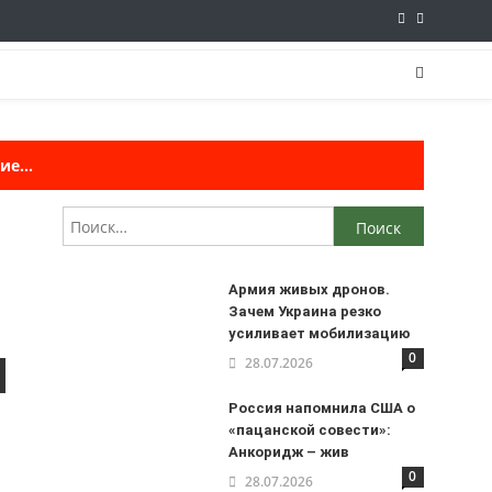
е...
Найти:
Армия живых дронов.
Зачем Украина резко
усиливает мобилизацию
0
28.07.2026
Россия напомнила США о
«пацанской совести»:
Анкоридж – жив
0
28.07.2026