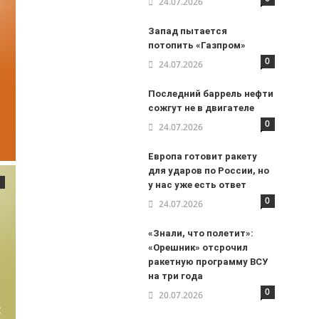
24.07.2026
Запад пытается
потопить «Газпром»
0
24.07.2026
Последний баррель нефти
сожгут не в двигателе
0
24.07.2026
Европа готовит ракету
для ударов по России, но
у нас уже есть ответ
0
24.07.2026
«Знали, что полетит»:
«Орешник» отсрочил
ракетную программу ВСУ
на три года
0
20.07.2026
: