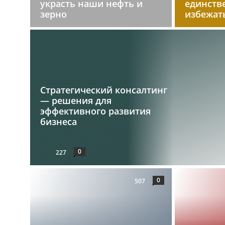
украсть наши нефть и
единств
зерно
избежат
Стратегический консалтинг
— решения для
эффективного развития
бизнеса
0
227
0
507