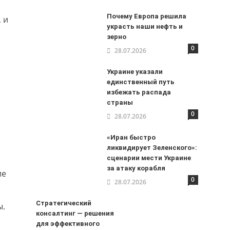
Почему Европа решила
 и
украсть наши нефть и
зерно
0
28.07.2026
Украине указали
единственный путь
избежать распада
страны
0
28.07.2026
«Иран быстро
ликвидирует Зеленского»:
сценарии мести Украине
за атаку корабля
ие
0
28.07.2026
Стратегический
ы.
консалтинг — решения
для эффективного