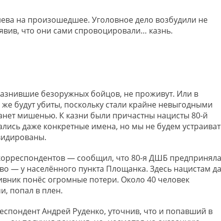
иева на произошедшее. Уголовное дело возбудили не
явив, что они сами спровоцировали… казнь.
 казнившие безоружных бойцов, не проживут. Или в
и же будут убиты, поскольку стали крайне невыгодными
танет мишенью. К казни были причастны нацисты 80-й
лись даже конкретные имена, но мы не будем устраиват
видированы.
 корреспондентов — сообщил, что 80-я ДШБ предпринял
во — у населённого пункта Площанка. Здесь нацистам д
ивник понёс огромные потери. Около 40 человек
, попал в плен.
спондент Андрей Руденко, уточнив, что и попавший в