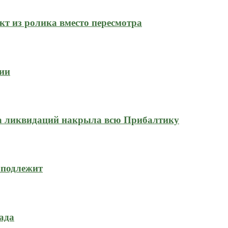
кт из ролика вместо пересмотра
сии
на ликвидаций накрыла всю Прибалтику
 подлежит
ада