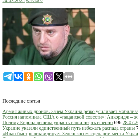
24.03.2025
wasa007
Последние статьи
Армия живых дронов. Зачем Украина резко усиливает мобили
Россия напомнила США о «пацанской совести»: Анкоридж – ж
Почему Европа решила украсть наши нефть и зерно
696
28.07.
Украине указали единственный путь избежать распада страны
«Иран быстро ликвидирует Зеленского»: сценарии мести Украин