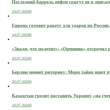
Последний баррель нефти сожгут не в двигат
24.07.2026
0
Европа готовит ракету для ударов по России, 
24.07.2026
0
«Знали, что полетит»: «Орешник» отсрочил 
20.07.2026
0
Берлин меняет риторику: Мерц тайно ищет пу
20.07.2026
0
Казахстан грозит поставить Украину «на сче
20.07.2026
0