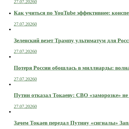
27.07.2026
0
Как учиться по YouTube эффективнее: конспе
27.07.2026
0
Зеленский везет Трампу ультиматум для Рос
27.07.2026
0
Потеря России обошлась в миллиарды: вол
27.07.2026
0
Путин отказал Токаеву: СВО «заморозке» не
27.07.2026
0
Зачем Токаев передал Путину «сигналы» Зап