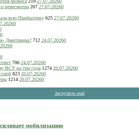
ития бизнеса
219
27.07.2026
0
то пересмотра
207
27.07.2026
0
0
рыла всю Прибалтику
625
27.07.2026
0
7.2026
0
0
0
ка» Дмитриева?
712
24.07.2026
0
.2026
0
0
ответ
706
24.07.2026
0
му ВСУ на три года
1274
20.07.2026
0
ссией
823
20.07.2026
0
еры
1214
20.07.2026
0
Загрузить ещё
усиливает мобилизацию