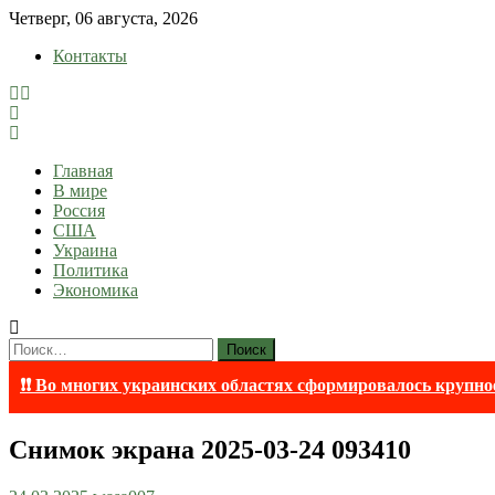
Skip
Четверг, 06 августа, 2026
to
Контакты
content
lentaruss
lentaruss — Новости
Главная
В мире
Россия
США
Украина
Политика
Экономика
Найти:
❗❗ Во многих украинских областях сформировалось крупно
Снимок экрана 2025-03-24 093410