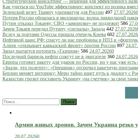
Стратегический консалтинг — решения для эффективного разв
Как учиться по YouTube эффективнее: конспект из ролика вмес
Зеленский везет Трампу ультиматум для России
497
27.07.2026
Потеря России обошлась в миллиарды: волна ликвидаций нак
Путин отказал Токаеву: СВО «заморозке» не подлежит
586
27.0
Зачем Токаев передал Путину «сигналы» Запада
442
27.07.2026
Вслед за портами Одессы пришла очередь Киева
602
27.07.2026
Нефтяной шанс РФ: спасут ли нас пробоины в НПЗ и «форточ
Алиев «открывает кавказский фронт» против России
897
24.07
Запад пытается потопить «Газпром»
586
24.07.2026
0
Последний баррель нефти сожгут не в двигателе
360
24.07.2026
Европа готовит ракету для ударов по России, но у нас уже есть 
«Знали, что полетит»: «Орешник» отсрочил ракетную програм
Берлин меняет риторику: Мерц тайно ищет путь к диалогу с Ро
Казахстан грозит поставить Украину «на счетчик» за свои танк
Найти:
Армия живых дронов. Зачем Украина резко 
28.07.2026
0