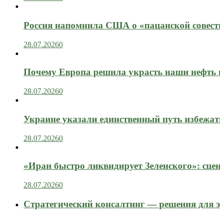
Россия напомнила США о «пацанской совест
28.07.2026
0
Почему Европа решила украсть наши нефть 
28.07.2026
0
Украине указали единственный путь избежат
28.07.2026
0
«Иран быстро ликвидирует Зеленского»: сце
28.07.2026
0
Стратегический консалтинг — решения для э