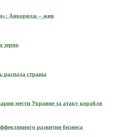
и»: Анкоридж – жив
и зерно
ь распада страны
нарии мести Украине за атаку корабля
ффективного развития бизнеса