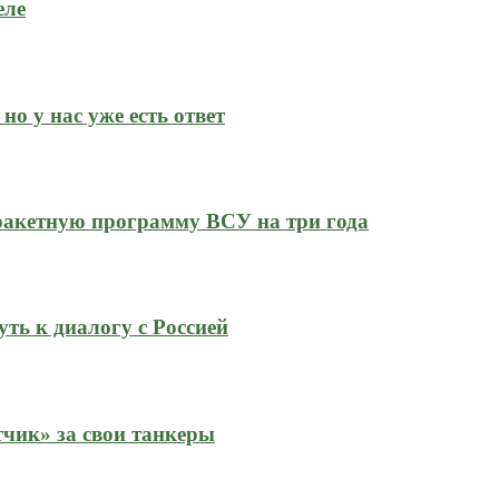
еле
но у нас уже есть ответ
ракетную программу ВСУ на три года
ть к диалогу с Россией
тчик» за свои танкеры