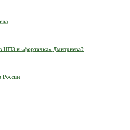
ева
 в НПЗ и «форточка» Дмитриева?
в России