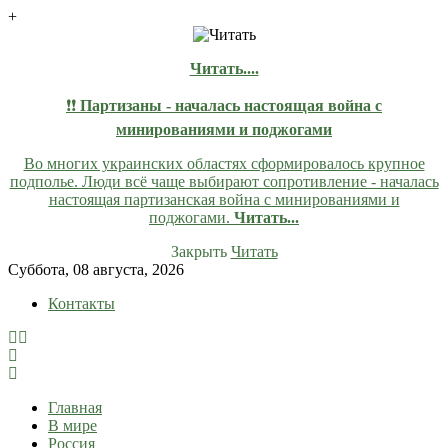
+
Читать....
❗❗
Партизаны - началась настоящая война с
минированиями и поджогами
Во многих украинских областях сформировалось крупное
подполье. Люди всё чаще выбирают сопротивление - началась
настоящая партизанская война с минированиями и
поджогами.
Читать...
Закрыть
Читать
Skip
Суббота, 08 августа, 2026
to
Контакты
content
lentaruss
lentaruss — Новости
Главная
В мире
Россия