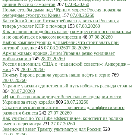
лишив Россию самолетов
207
07.08.2026
0
Новые столбы дыма над Чёрным морем: Россия поразила
очередные сухогрузы Киева
157
07.08.2026
0
Балтийский позор: Литва требовала давить на Россию, а
теперь умоляет КНР о помощи
153
07.08.2026
0
Как правильно подобрать размер компрессионного трикотажа
и не ошибиться с классом компрессии
48
07.08.2026
0
Выбор комплектующих для мебели: что стоит знать при
оптовой закупке
45
07.08.2026
07.08.2026
0
Армия живых дронов. Зачем Украина резко усиливает
мобилизацию
745
28.07.2026
0
Россия напомнила США о «пацанской совести»: Анкоридж –
жив
579
28.07.2026
0
Почему Европа решила украсть наши нефть и зерно
769
28.07.2026
0
Украине указали единственный путь избежать распада страны
864
28.07.2026
0
«Иран быстро ликвидирует Зеленского»: сценарии мести
Украине за атаку корабля
809
28.07.2026
0
Стратегический консалтинг — решения для эффективного
развития бизнеса
242
27.07.2026
0
Как учиться по YouTube эффективнее: конспект из ролика
вместо пересмотра
231
27.07.2026
0
Зеленский везет Трампу ультиматум для России
520
27.07.2026
0