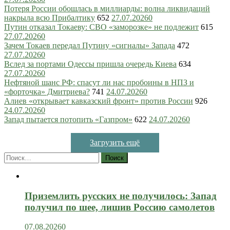
Потеря России обошлась в миллиарды: волна ликвидаций
накрыла всю Прибалтику
652
27.07.2026
0
Путин отказал Токаеву: СВО «заморозке» не подлежит
615
27.07.2026
0
Зачем Токаев передал Путину «сигналы» Запада
472
27.07.2026
0
Вслед за портами Одессы пришла очередь Киева
634
27.07.2026
0
Нефтяной шанс РФ: спасут ли нас пробоины в НПЗ и
«форточка» Дмитриева?
741
24.07.2026
0
Алиев «открывает кавказский фронт» против России
926
24.07.2026
0
Запад пытается потопить «Газпром»
622
24.07.2026
0
Загрузить ещё
Найти:
Приземлить русских не получилось: Запад
получил по шее, лишив Россию самолетов
07.08.2026
0