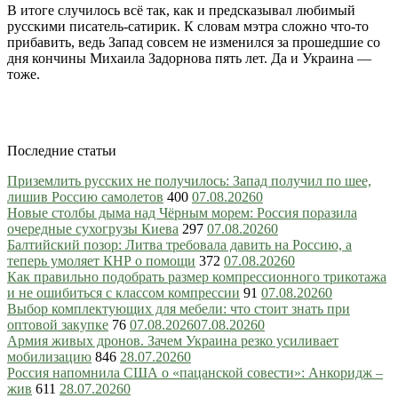
В итоге случилось всё так, как и предсказывал любимый
русскими писатель-сатирик. К словам мэтра сложно что-то
прибавить, ведь Запад совсем не изменился за прошедшие со
дня кончины Михаила Задорнова пять лет. Да и Украина —
тоже.
Последние статьи
Приземлить русских не получилось: Запад получил по шее,
лишив Россию самолетов
400
07.08.2026
0
Новые столбы дыма над Чёрным морем: Россия поразила
очередные сухогрузы Киева
297
07.08.2026
0
Балтийский позор: Литва требовала давить на Россию, а
теперь умоляет КНР о помощи
372
07.08.2026
0
Как правильно подобрать размер компрессионного трикотажа
и не ошибиться с классом компрессии
91
07.08.2026
0
Выбор комплектующих для мебели: что стоит знать при
оптовой закупке
76
07.08.2026
07.08.2026
0
Армия живых дронов. Зачем Украина резко усиливает
мобилизацию
846
28.07.2026
0
Россия напомнила США о «пацанской совести»: Анкоридж –
жив
611
28.07.2026
0