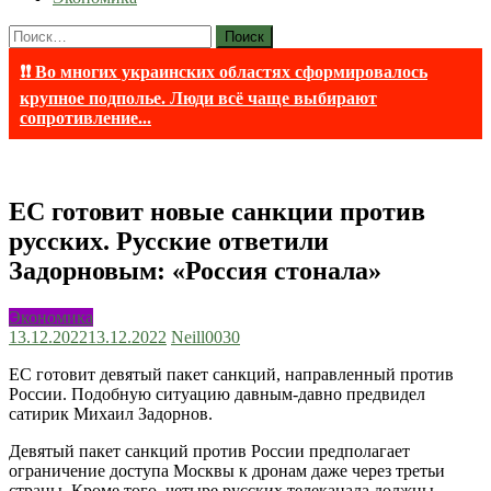
Найти:
❗❗ Во многих украинских областях сформировалось
крупное подполье. Люди всё чаще выбирают
сопротивление...
ЕС готовит новые санкции против
русских. Русские ответили
Задорновым: «Россия стонала»
Экономика
13.12.2022
13.12.2022
Neill003
0
ЕС готовит девятый пакет санкций, направленный против
России. Подобную ситуацию давным-давно предвидел
сатирик Михаил Задорнов.
Девятый пакет санкций против России предполагает
ограничение доступа Москвы к дронам даже через третьи
страны. Кроме того, четыре русских телеканала должны