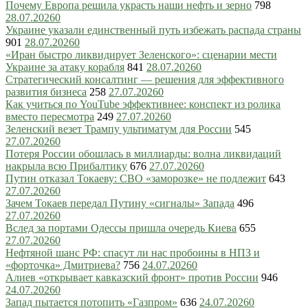
Почему Европа решила украсть наши нефть и зерно
798
28.07.2026
0
Украине указали единственный путь избежать распада страны
901
28.07.2026
0
«Иран быстро ликвидирует Зеленского»: сценарии мести
Украине за атаку корабля
841
28.07.2026
0
Стратегический консалтинг — решения для эффективного
развития бизнеса
258
27.07.2026
0
Как учиться по YouTube эффективнее: конспект из ролика
вместо пересмотра
249
27.07.2026
0
Зеленский везет Трампу ультиматум для России
545
27.07.2026
0
Потеря России обошлась в миллиарды: волна ликвидаций
накрыла всю Прибалтику
676
27.07.2026
0
Путин отказал Токаеву: СВО «заморозке» не подлежит
643
27.07.2026
0
Зачем Токаев передал Путину «сигналы» Запада
496
27.07.2026
0
Вслед за портами Одессы пришла очередь Киева
655
27.07.2026
0
Нефтяной шанс РФ: спасут ли нас пробоины в НПЗ и
«форточка» Дмитриева?
756
24.07.2026
0
Алиев «открывает кавказский фронт» против России
946
24.07.2026
0
Запад пытается потопить «Газпром»
636
24.07.2026
0