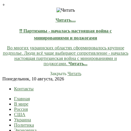
+
Читать....
❗❗
Партизаны - началась настоящая война с
минированиями и поджогами
Во многих украинских областях сформировалось крупное
подполье. Люди всё чаще выбирают сопротивление - началась
настоящая партизанская война с минированиями и
поджогами.
Читать...
Закрыть
Читать
Skip
Понедельник, 10 августа, 2026
to
Контакты
content
Главная
lentaruss
lentaruss — Новости
В мире
Россия
США
Украина
Политика
Экономика