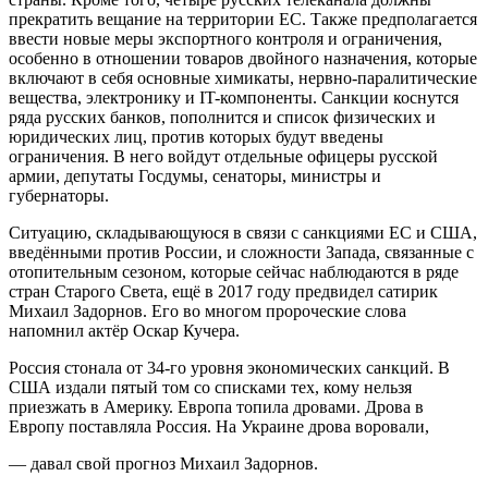
прекратить вещание на территории ЕС. Также предполагается
ввести новые меры экспортного контроля и ограничения,
особенно в отношении товаров двойного назначения, которые
включают в себя основные химикаты, нервно-паралитические
вещества, электронику и IT-компоненты. Санкции коснутся
ряда русских банков, пополнится и список физических и
юридических лиц, против которых будут введены
ограничения. В него войдут отдельные офицеры русской
армии, депутаты Госдумы, сенаторы, министры и
губернаторы.
Ситуацию, складывающуюся в связи с санкциями ЕС и США,
введёнными против России, и сложности Запада, связанные с
отопительным сезоном, которые сейчас наблюдаются в ряде
стран Старого Света, ещё в 2017 году предвидел сатирик
Михаил Задорнов. Его во многом пророческие слова
напомнил актёр Оскар Кучера.
Россия стонала от 34-го уровня экономических санкций. В
США издали пятый том со списками тех, кому нельзя
приезжать в Америку. Европа топила дровами. Дрова в
Европу поставляла Россия. На Украине дрова воровали,
— давал свой прогноз Михаил Задорнов.