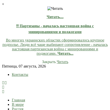
+
Читать....
❗❗
Партизаны - началась настоящая война с
минированиями и поджогами
Во многих украинских областях сформировалось крупное
подполье. Люди всё чаще выбирают сопротивление - началась
настоящая партизанская война с минированиями и
поджогами.
Читать...
Закрыть
Читать
Skip
Пятница, 07 августа, 2026
to
Контакты
content
lentaruss
lentaruss — Новости
Главная
В мире
Россия