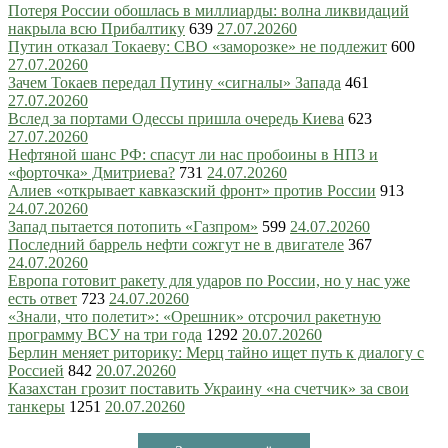
Потеря России обошлась в миллиарды: волна ликвидаций
накрыла всю Прибалтику
639
27.07.2026
0
Путин отказал Токаеву: СВО «заморозке» не подлежит
600
27.07.2026
0
Зачем Токаев передал Путину «сигналы» Запада
461
27.07.2026
0
Вслед за портами Одессы пришла очередь Киева
623
27.07.2026
0
Нефтяной шанс РФ: спасут ли нас пробоины в НПЗ и
«форточка» Дмитриева?
731
24.07.2026
0
Алиев «открывает кавказский фронт» против России
913
24.07.2026
0
Запад пытается потопить «Газпром»
599
24.07.2026
0
Последний баррель нефти сожгут не в двигателе
367
24.07.2026
0
Европа готовит ракету для ударов по России, но у нас уже
есть ответ
723
24.07.2026
0
«Знали, что полетит»: «Орешник» отсрочил ракетную
программу ВСУ на три года
1292
20.07.2026
0
Берлин меняет риторику: Мерц тайно ищет путь к диалогу с
Россией
842
20.07.2026
0
Казахстан грозит поставить Украину «на счетчик» за свои
танкеры
1251
20.07.2026
0