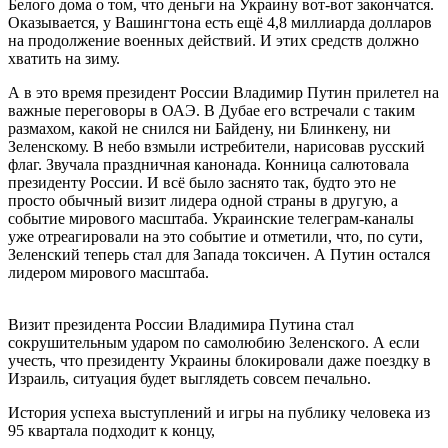
Белого дома о том, что деньги на Украину вот-вот закончатся.
Оказывается, у Вашингтона есть ещё 4,8 миллиарда долларов
на продолжение военных действий. И этих средств должно
хватить на зиму.
А в это время президент России Владимир Путин прилетел на
важные переговоры в ОАЭ. В Дубае его встречали с таким
размахом, какой не снился ни Байдену, ни Блинкену, ни
Зеленскому. В небо взмыли истребители, нарисовав русский
флаг. Звучала праздничная канонада. Конница салютовала
президенту России. И всё было заснято так, будто это не
просто обычный визит лидера одной страны в другую, а
событие мирового масштаба. Украинские телеграм-каналы
уже отреагировали на это событие и отметили, что, по сути,
Зеленский теперь стал для Запада токсичен. А Путин остался
лидером мирового масштаба.
Визит президента России Владимира Путина стал
сокрушительным ударом по самолюбию Зеленского. А если
учесть, что президенту Украины блокировали даже поездку в
Израиль, ситуация будет выглядеть совсем печально.
История успеха выступлений и игры на публику человека из
95 квартала подходит к концу,