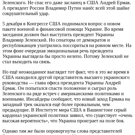
Зеленского. Не спас его даже засланец в США Андрей Ермак.
А президент России Владимир Путин нанёс всей этой шайке
сокрушительный удар.
5 декабря в Конгрессе США поднимался вопрос о новом
пакете военной и финансовой помощи Украине. Во время
заседания должен был выступить президент Украины
Владимир Зеленский. Но сенаторы от демократов и
республиканцев ухитрились поссориться на ровном месте. На
этом фоне очередная эмоциональная речь президента
Украины выглядела бы просто нелепо. Потому Зеленский не
стал выходить на связь.
Но ещё неожиданнее выглядит тот факт, что в это же время в
США находился другой представитель высшего украинского
руководства — глава офиса президента Украины Андрей
Ермак. Он попытался спасти положение и сыграл роль
Зеленского на ряде встреч с американскими политиками и
военными. Инсайдеры сообщают, что новый заход Ермака на
западный трек оказался ещё более провальным, чем
предыдущие. В Институте мира США в Вашингтоне серый
кардинал украинской политики заявил, что существует «очень
высокая вероятность», что Украина проиграет на поле боя.
Однако там же были опровергнуты слова представителей