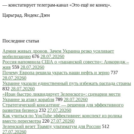
— констатирует телеграм-канал «Это ещё не конец».
Царьград, Яндекс.Дзен
Последние статьи
Армия живых дронов. Зачем Украина резко усиливает
мобилизацию
676
28.07.2026
0
Россия напомнила США о «пацанской совести»: Анкоридж –
жив
559
28.07.2026
0
Почему Европа решила украсть наши нефть и зерно
737
28.07.2026
0
Украине указали единственный путь избежать распада страны
832
28.07.2026
0
«Иран быстро ликвидирует Зеленского»: сценарии мести
Украине за атаку корабля
789
28.07.2026
0
Стратегический консалтинг — решения для эффективного
развития бизнеса
232
27.07.2026
0
Как учиться по YouTube эффективнее: конспект из ролика
вместо пересмотра
220
27.07.2026
0
Зеленский везет Трампу ультиматум для России
512
27.07.2026
0