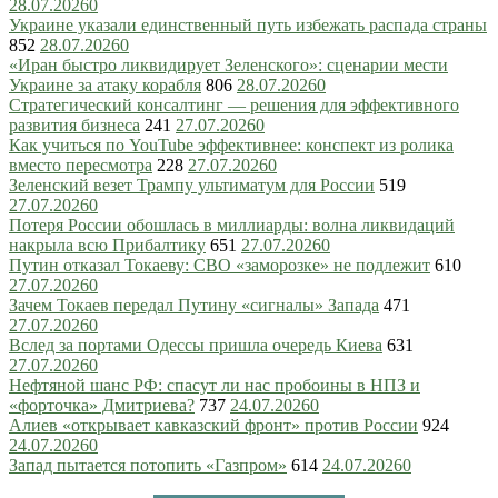
28.07.2026
0
Украине указали единственный путь избежать распада страны
852
28.07.2026
0
«Иран быстро ликвидирует Зеленского»: сценарии мести
Украине за атаку корабля
806
28.07.2026
0
Стратегический консалтинг — решения для эффективного
развития бизнеса
241
27.07.2026
0
Как учиться по YouTube эффективнее: конспект из ролика
вместо пересмотра
228
27.07.2026
0
Зеленский везет Трампу ультиматум для России
519
27.07.2026
0
Потеря России обошлась в миллиарды: волна ликвидаций
накрыла всю Прибалтику
651
27.07.2026
0
Путин отказал Токаеву: СВО «заморозке» не подлежит
610
27.07.2026
0
Зачем Токаев передал Путину «сигналы» Запада
471
27.07.2026
0
Вслед за портами Одессы пришла очередь Киева
631
27.07.2026
0
Нефтяной шанс РФ: спасут ли нас пробоины в НПЗ и
«форточка» Дмитриева?
737
24.07.2026
0
Алиев «открывает кавказский фронт» против России
924
24.07.2026
0
Запад пытается потопить «Газпром»
614
24.07.2026
0