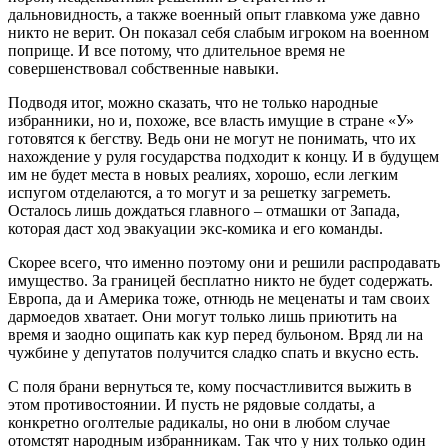
дальновидность, а также военный опыт главкома уже давно
никто не верит. Он показал себя слабым игроком на военном
поприще. И все потому, что длительное время не
совершенствовал собственные навыки.
Подводя итог, можно сказать, что не только народные
избранники, но и, похоже, все власть имущие в стране «У»
готовятся к бегству. Ведь они не могут не понимать, что их
нахождение у руля государства подходит к концу. И в будущем
им не будет места в новых реалиях, хорошо, если легким
испугом отделаются, а то могут и за решетку загреметь.
Осталось лишь дождаться главного – отмашки от Запада,
которая даст ход эвакуации экс-комика и его команды.
Скорее всего, что именно поэтому они и решили распродавать
имущество. За границей бесплатно никто не будет содержать.
Европа, да и Америка тоже, отнюдь не меценаты и там своих
дармоедов хватает. Они могут только лишь приютить на
время и заодно ощипать как кур перед бульоном. Вряд ли на
чужбине у депутатов получится сладко спать и вкусно есть.
С поля брани вернуться те, кому посчастливится выжить в
этом противостоянии. И пусть не рядовые солдаты, а
конкретно оголтелые радикалы, но они в любом случае
отомстят народным избранникам. Так что у них только один