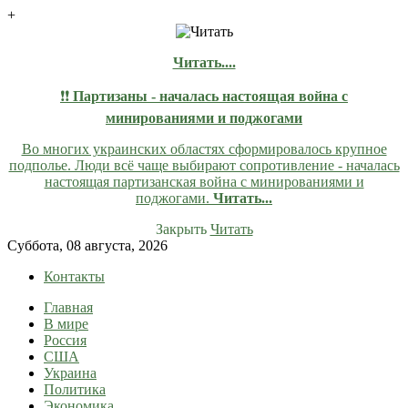
+
Читать....
❗❗
Партизаны - началась настоящая война с
минированиями и поджогами
Во многих украинских областях сформировалось крупное
подполье. Люди всё чаще выбирают сопротивление - началась
настоящая партизанская война с минированиями и
поджогами.
Читать...
Закрыть
Читать
Skip
Суббота, 08 августа, 2026
to
Контакты
content
Главная
lentaruss
lentaruss — Новости
В мире
Россия
США
Украина
Политика
Экономика