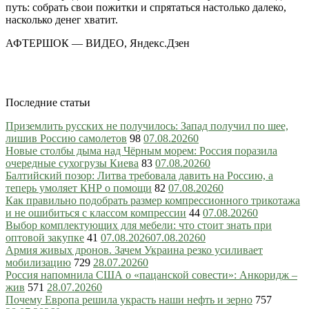
путь: собрать свои пожитки и спрятаться настолько далеко,
насколько денег хватит.
АФТЕРШОК — ВИДЕО, Яндекс.Дзен
Последние статьи
Приземлить русских не получилось: Запад получил по шее,
лишив Россию самолетов
98
07.08.2026
0
Новые столбы дыма над Чёрным морем: Россия поразила
очередные сухогрузы Киева
83
07.08.2026
0
Балтийский позор: Литва требовала давить на Россию, а
теперь умоляет КНР о помощи
82
07.08.2026
0
Как правильно подобрать размер компрессионного трикотажа
и не ошибиться с классом компрессии
44
07.08.2026
0
Выбор комплектующих для мебели: что стоит знать при
оптовой закупке
41
07.08.2026
07.08.2026
0
Армия живых дронов. Зачем Украина резко усиливает
мобилизацию
729
28.07.2026
0
Россия напомнила США о «пацанской совести»: Анкоридж –
жив
571
28.07.2026
0
Почему Европа решила украсть наши нефть и зерно
757