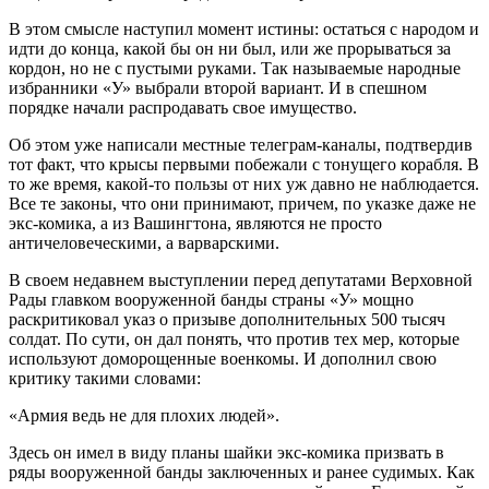
В этом смысле наступил момент истины: остаться с народом и
идти до конца, какой бы он ни был, или же прорываться за
кордон, но не с пустыми руками. Так называемые народные
избранники «У» выбрали второй вариант. И в спешном
порядке начали распродавать свое имущество.
Об этом уже написали местные телеграм-каналы, подтвердив
тот факт, что крысы первыми побежали с тонущего корабля. В
то же время, какой-то пользы от них уж давно не наблюдается.
Все те законы, что они принимают, причем, по указке даже не
экс-комика, а из Вашингтона, являются не просто
античеловеческими, а варварскими.
В своем недавнем выступлении перед депутатами Верховной
Рады главком вооруженной банды страны «У» мощно
раскритиковал указ о призыве дополнительных 500 тысяч
солдат. По сути, он дал понять, что против тех мер, которые
используют доморощенные военкомы. И дополнил свою
критику такими словами:
«Армия ведь не для плохих людей».
Здесь он имел в виду планы шайки экс-комика призвать в
ряды вооруженной банды заключенных и ранее судимых. Как