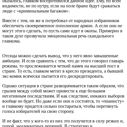
оказалось, главком воспротивился данной идее. Ему, по всей
видимости, не по нутру, если на поле брани будут сражаться
люди с «криминальным багажом».
Вместе с тем, он же и потребовал от народных избранников
обеспечить своевременное пополнение армии. А если они не
могут этого сделать, то пусть сами идут в окопы. Примерно в
таком духе прозвучала эмоциональная речь скандального
главкома.
Отсюда можно сделать вывод, что у него явно завышенные
амбиции. И если сравнить с тем, что до этого говорил главарь
режима, то прослеживается четкий намек на высший пост в
стране. То есть, главком метит в кресло президента, а бывший
экс-комик всячески пытается его дискредитировать.
Однако ситуация в стране разворачивается таким образом, что
грызня между собой может привести к еще большим
негативным последствиям. И как следствие, никаких выборов
вообще не будет. Но даже если они и состоятся, то «пианисту»
и главкому придется сильно постараться, чтобы перетянуть
голоса избирателей на свою сторону.
И не факт, что у кого-то из них это получится в силу резких и,
порой, неадекватных решений. В стратегию и