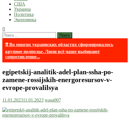
США
Украина
Политика
Экономика
Найти:
❗❗ Во многих украинских областях сформировалось
крупное подполье. Люди всё чаще выбирают
сопротивление...
egipetskij-analitik-adel-plan-ssha-po-
zamene-rossijskih-energoresursov-v-
evrope-provalilsya
11.01.2023
11.01.2023
wasa007