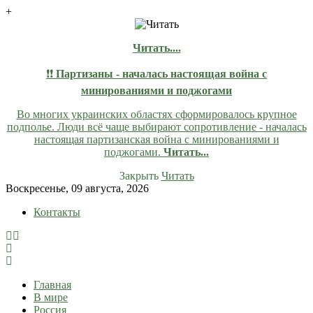
+
Читать....
❗❗
Партизаны - началась настоящая война с
минированиями и поджогами
Во многих украинских областях сформировалось крупное
подполье. Люди всё чаще выбирают сопротивление - началась
настоящая партизанская война с минированиями и
поджогами.
Читать...
Закрыть
Читать
Skip
Воскресенье, 09 августа, 2026
to
Контакты
content
lentaruss
lentaruss — Новости
Главная
В мире
Россия