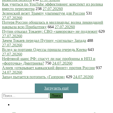
Как учиться по YouTube эффективнее: конспект из ролика
вместо пересмотра
238
27.07.2026
0
Зеленский везет Трампу ультиматум для России
531
27.07.2026
0
Потеря России обошлась в миллиарды: волна ликвидаций
накрыла всю Прибалтику
664
27.07.2026
0
Путин отказал Токаеву: СВО «заморозке» не подлежит
629
27.07.2026
0
Зачем Токаев передал Путину «сигналы» Запада
488
27.07.2026
0
Вслед за портами Одессы пришла очередь Киева
643
27.07.2026
0
Нефтяной шанс РФ: спасут ли нас пробоины в НПЗ и
«форточка» Дмитриева?
750
24.07.2026
0
Алиев «открывает кавказский фронт» против России
937
24.07.2026
0
Запад пытается потопить «Газпром»
629
24.07.2026
0
Загрузить ещё
Найти: