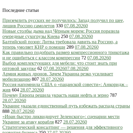
Последние статьи
Приземлить русских не получилось: Запад получил по шее,
лишив Россию самолетов
330
07.08.2026
0
Новые столбы дыма над Чёрным морем: Россия поразила
очередные сухогрузы Киева
250
07.08.2026
0
Балтийский позор: Литва требовала давить на Россию, а
теперь умоляет КНР о помощи
289
07.08.2026
0
Как правильно подобрать размер компрессионного трикотажа
и не ошибиться с классом компрессии
72
07.08.2026
0
Выбор комплектующих для мебели: что стоит знать при
оптовой закупке
62
07.08.2026
07.08.2026
0
Армия живых дронов. Зачем Украина резко усиливает
мобилизацию
807
28.07.2026
0
Россия напомнила США о «пацанской совести»: Анкоридж –
жив
604
28.07.2026
0
Почему Европа решила украсть наши нефть и зерно
787
28.07.2026
0
Украине указали единственный путь избежать распада страны
888
28.07.2026
0
«Иран быстро ликвидирует Зеленского»: сценарии мести
Украине за атаку корабля
827
28.07.2026
0
Стратегический консалтинг — решения для эффективного
развития бизнеса
250
27.07.2026
0