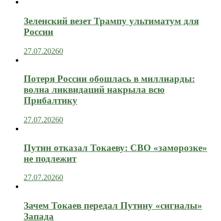
Зеленский везет Трампу ультиматум для
России
27.07.2026
0
Потеря России обошлась в миллиарды:
волна ликвидаций накрыла всю
Прибалтику
27.07.2026
0
Путин отказал Токаеву: СВО «заморозке»
не подлежит
27.07.2026
0
Зачем Токаев передал Путину «сигналы»
Запада