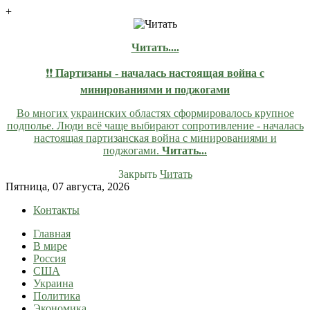
+
Читать....
❗❗
Партизаны - началась настоящая война с
минированиями и поджогами
Во многих украинских областях сформировалось крупное
подполье. Люди всё чаще выбирают сопротивление - началась
настоящая партизанская война с минированиями и
поджогами.
Читать...
Закрыть
Читать
Skip
Пятница, 07 августа, 2026
to
Контакты
content
Главная
lentaruss
lentaruss — Новости
В мире
Россия
США
Украина
Политика
Экономика