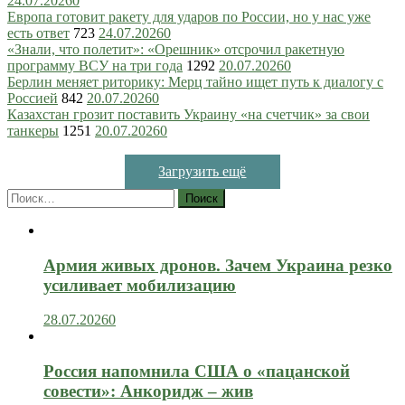
24.07.2026
0
Европа готовит ракету для ударов по России, но у нас уже
есть ответ
723
24.07.2026
0
«Знали, что полетит»: «Орешник» отсрочил ракетную
программу ВСУ на три года
1292
20.07.2026
0
Берлин меняет риторику: Мерц тайно ищет путь к диалогу с
Россией
842
20.07.2026
0
Казахстан грозит поставить Украину «на счетчик» за свои
танкеры
1251
20.07.2026
0
Загрузить ещё
Найти:
Армия живых дронов. Зачем Украина резко
усиливает мобилизацию
28.07.2026
0
Россия напомнила США о «пацанской
совести»: Анкоридж – жив