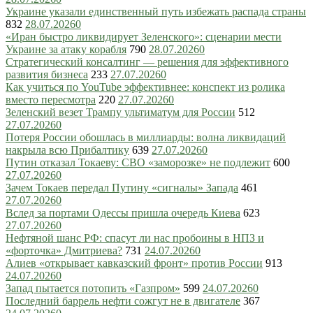
Украине указали единственный путь избежать распада страны
832
28.07.2026
0
«Иран быстро ликвидирует Зеленского»: сценарии мести
Украине за атаку корабля
790
28.07.2026
0
Стратегический консалтинг — решения для эффективного
развития бизнеса
233
27.07.2026
0
Как учиться по YouTube эффективнее: конспект из ролика
вместо пересмотра
220
27.07.2026
0
Зеленский везет Трампу ультиматум для России
512
27.07.2026
0
Потеря России обошлась в миллиарды: волна ликвидаций
накрыла всю Прибалтику
639
27.07.2026
0
Путин отказал Токаеву: СВО «заморозке» не подлежит
600
27.07.2026
0
Зачем Токаев передал Путину «сигналы» Запада
461
27.07.2026
0
Вслед за портами Одессы пришла очередь Киева
623
27.07.2026
0
Нефтяной шанс РФ: спасут ли нас пробоины в НПЗ и
«форточка» Дмитриева?
731
24.07.2026
0
Алиев «открывает кавказский фронт» против России
913
24.07.2026
0
Запад пытается потопить «Газпром»
599
24.07.2026
0
Последний баррель нефти сожгут не в двигателе
367