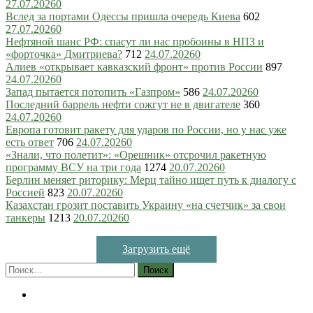
27.07.2026
0
Вслед за портами Одессы пришла очередь Киева
602
27.07.2026
0
Нефтяной шанс РФ: спасут ли нас пробоины в НПЗ и
«форточка» Дмитриева?
712
24.07.2026
0
Алиев «открывает кавказский фронт» против России
897
24.07.2026
0
Запад пытается потопить «Газпром»
586
24.07.2026
0
Последний баррель нефти сожгут не в двигателе
360
24.07.2026
0
Европа готовит ракету для ударов по России, но у нас уже
есть ответ
706
24.07.2026
0
«Знали, что полетит»: «Орешник» отсрочил ракетную
программу ВСУ на три года
1274
20.07.2026
0
Берлин меняет риторику: Мерц тайно ищет путь к диалогу с
Россией
823
20.07.2026
0
Казахстан грозит поставить Украину «на счетчик» за свои
танкеры
1213
20.07.2026
0
Загрузить ещё
Найти: