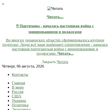
+
Читать....
❗❗
Партизаны - началась настоящая война с
минированиями и поджогами
Во многих украинских областях сформировалось крупное
подполье. Люди всё чаще выбирают сопротивление - началась
настоящая партизанская война с минированиями и
поджогами.
Читать...
Закрыть
Читать
Skip
Четверг, 06 августа, 2026
to
Контакты
content
Главная
lentaruss
lentaruss — Новости
В мире
Россия
США
Украина
Политика
Экономика