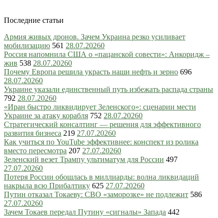
Последние статьи
Армия живых дронов. Зачем Украина резко усиливает
мобилизацию
561
28.07.2026
0
Россия напомнила США о «пацанской совести»: Анкоридж –
жив
538
28.07.2026
0
Почему Европа решила украсть наши нефть и зерно
696
28.07.2026
0
Украине указали единственный путь избежать распада страны
792
28.07.2026
0
«Иран быстро ликвидирует Зеленского»: сценарии мести
Украине за атаку корабля
752
28.07.2026
0
Стратегический консалтинг — решения для эффективного
развития бизнеса
219
27.07.2026
0
Как учиться по YouTube эффективнее: конспект из ролика
вместо пересмотра
207
27.07.2026
0
Зеленский везет Трампу ультиматум для России
497
27.07.2026
0
Потеря России обошлась в миллиарды: волна ликвидаций
накрыла всю Прибалтику
625
27.07.2026
0
Путин отказал Токаеву: СВО «заморозке» не подлежит
586
27.07.2026
0
Зачем Токаев передал Путину «сигналы» Запада
442