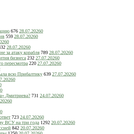
зацию
676
28.07.2026
0
ив
559
28.07.2026
0
2026
0
832
28.07.2026
0
е за атаку корабля
789
28.07.2026
0
ития бизнеса
232
27.07.2026
0
то пересмотра
220
27.07.2026
0
0
рыла всю Прибалтику
639
27.07.2026
0
7.2026
0
0
0
ка» Дмитриева?
731
24.07.2026
0
.2026
0
0
ответ
723
24.07.2026
0
му ВСУ на три года
1292
20.07.2026
0
ссией
842
20.07.2026
0
еры
1250
20.07.2026
0