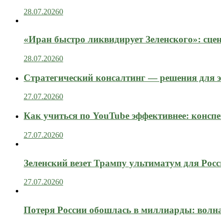
28.07.2026
0
«Иран быстро ликвидирует Зеленского»: сце
28.07.2026
0
Стратегический консалтинг — решения для э
27.07.2026
0
Как учиться по YouTube эффективнее: конспе
27.07.2026
0
Зеленский везет Трампу ультиматум для Рос
27.07.2026
0
Потеря России обошлась в миллиарды: вол