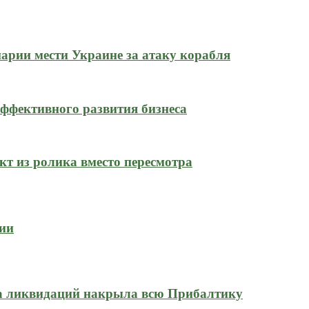
нарии мести Украине за атаку корабля
ффективного развития бизнеса
кт из ролика вместо пересмотра
сии
на ликвидаций накрыла всю Прибалтику