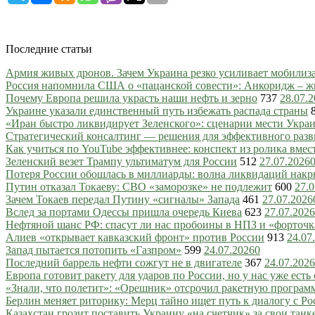
Последние статьи
Армия живых дронов. Зачем Украина резко усиливает мобили
Россия напомнила США о «пацанской совести»: Анкоридж – ж
Почему Европа решила украсть наши нефть и зерно
737
28.07.
Украине указали единственный путь избежать распада страны
«Иран быстро ликвидирует Зеленского»: сценарии мести Украин
Стратегический консалтинг — решения для эффективного разв
Как учиться по YouTube эффективнее: конспект из ролика вмес
Зеленский везет Трампу ультиматум для России
512
27.07.2026
Потеря России обошлась в миллиарды: волна ликвидаций нак
Путин отказал Токаеву: СВО «заморозке» не подлежит
600
27.0
Зачем Токаев передал Путину «сигналы» Запада
461
27.07.2026
Вслед за портами Одессы пришла очередь Киева
623
27.07.2026
Нефтяной шанс РФ: спасут ли нас пробоины в НПЗ и «форточ
Алиев «открывает кавказский фронт» против России
913
24.07
Запад пытается потопить «Газпром»
599
24.07.2026
0
Последний баррель нефти сожгут не в двигателе
367
24.07.2026
Европа готовит ракету для ударов по России, но у нас уже есть 
«Знали, что полетит»: «Орешник» отсрочил ракетную програм
Берлин меняет риторику: Мерц тайно ищет путь к диалогу с Ро
Казахстан грозит поставить Украину «на счетчик» за свои танк