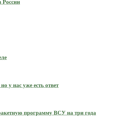
в России
еле
но у нас уже есть ответ
ракетную программу ВСУ на три года