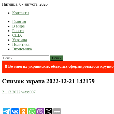
Skip
Пятница, 07 августа, 2026
to
Контакты
content
Главная
lentaruss
lentaruss — Новости
В мире
Россия
США
Украина
Политика
Экономика
Найти:
❗❗ Во многих украинских областях сформировалось крупно
Снимок экрана 2022-12-21 142159
21.12.2022
wasa007