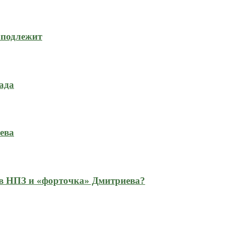
 подлежит
ада
ева
 в НПЗ и «форточка» Дмитриева?