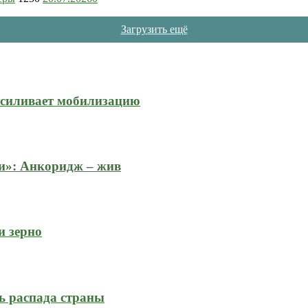
Загрузить ещё
усиливает мобилизацию
и»: Анкоридж – жив
и зерно
ь распада страны