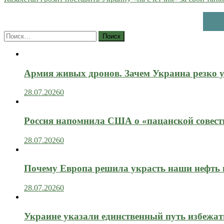
Найти:
Армия живых дронов. Зачем Украина резко 
28.07.2026
0
Россия напомнила США о «пацанской совест
28.07.2026
0
Почему Европа решила украсть наши нефть 
28.07.2026
0
Украине указали единственный путь избежат