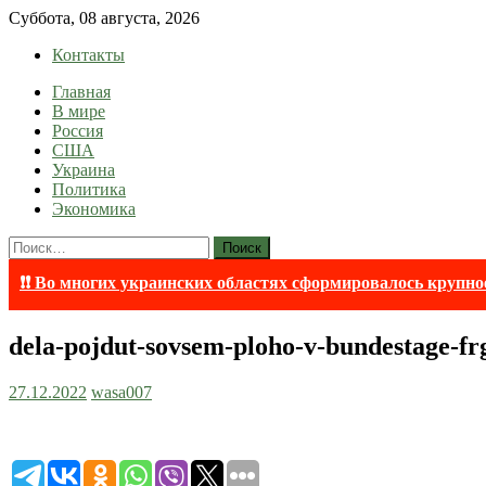
Skip
Суббота, 08 августа, 2026
to
Контакты
content
Главная
lentaruss
lentaruss — Новости
В мире
Россия
США
Украина
Политика
Экономика
Найти:
❗❗ Во многих украинских областях сформировалось крупно
dela-pojdut-sovsem-ploho-v-bundestage-fr
27.12.2022
wasa007