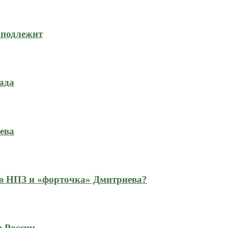
 подлежит
ада
ева
 в НПЗ и «форточка» Дмитриева?
в России