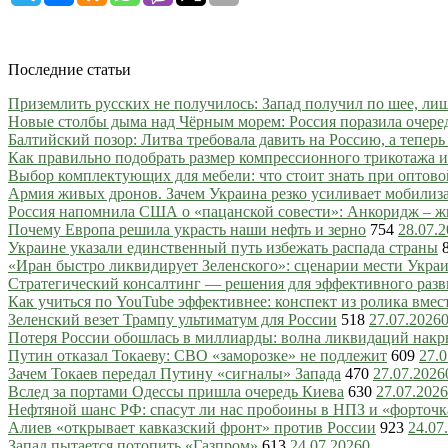
Последние статьи
Приземлить русских не получилось: Запад получил по шее, ли
Новые столбы дыма над Чёрным морем: Россия поразила очере
Балтийский позор: Литва требовала давить на Россию, а тепер
Как правильно подобрать размер компрессионного трикотажа и
Выбор комплектующих для мебели: что стоит знать при оптово
Армия живых дронов. Зачем Украина резко усиливает мобили
Россия напомнила США о «пацанской совести»: Анкоридж – ж
Почему Европа решила украсть наши нефть и зерно
754
28.07.
Украине указали единственный путь избежать распада страны
«Иран быстро ликвидирует Зеленского»: сценарии мести Украин
Стратегический консалтинг — решения для эффективного разв
Как учиться по YouTube эффективнее: конспект из ролика вмес
Зеленский везет Трампу ультиматум для России
518
27.07.2026
Потеря России обошлась в миллиарды: волна ликвидаций нак
Путин отказал Токаеву: СВО «заморозке» не подлежит
609
27.0
Зачем Токаев передал Путину «сигналы» Запада
470
27.07.2026
Вслед за портами Одессы пришла очередь Киева
630
27.07.2026
Нефтяной шанс РФ: спасут ли нас пробоины в НПЗ и «форточ
Алиев «открывает кавказский фронт» против России
923
24.07
Запад пытается потопить «Газпром»
613
24.07.2026
0