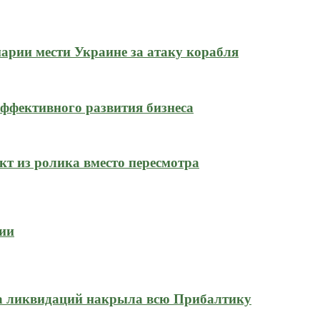
нарии мести Украине за атаку корабля
ффективного развития бизнеса
кт из ролика вместо пересмотра
сии
на ликвидаций накрыла всю Прибалтику