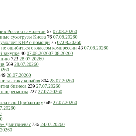
шив Россию самолетов
67
07.08.2026
0
дные сухогрузы Киева
76
07.08.2026
0
ь умоляет КНР о помощи
75
07.08.2026
0
 не ошибиться с классом компрессии
43
07.08.2026
0
й закупке
40
07.08.2026
07.08.2026
0
зацию
723
28.07.2026
0
ив
569
28.07.2026
0
2026
0
849
28.07.2026
0
е за атаку корабля
804
28.07.2026
0
ития бизнеса
239
27.07.2026
0
то пересмотра
227
27.07.2026
0
0
рыла всю Прибалтику
649
27.07.2026
0
7.2026
0
0
0
ка» Дмитриева?
736
24.07.2026
0
.2026
0