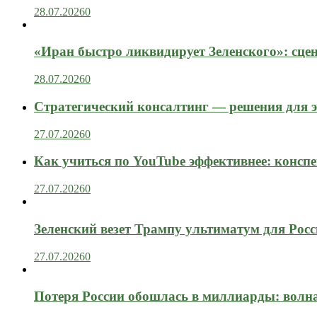
28.07.2026
0
«Иран быстро ликвидирует Зеленского»: сце
28.07.2026
0
Стратегический консалтинг — решения для э
27.07.2026
0
Как учиться по YouTube эффективнее: конспе
27.07.2026
0
Зеленский везет Трампу ультиматум для Рос
27.07.2026
0
Потеря России обошлась в миллиарды: вол