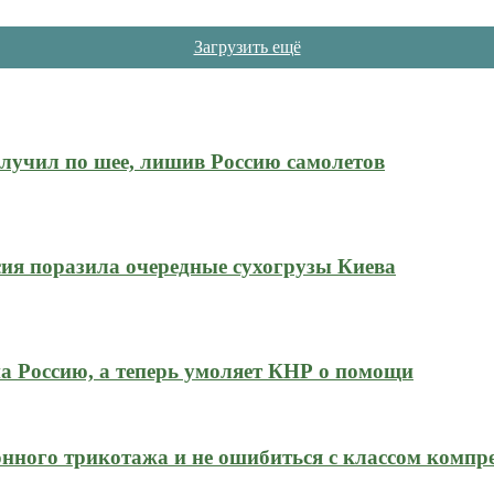
Загрузить ещё
олучил по шее, лишив Россию самолетов
ия поразила очередные сухогрузы Киева
на Россию, а теперь умоляет КНР о помощи
нного трикотажа и не ошибиться с классом компр