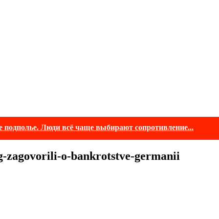
е подполье. Люди всё чаще выбирают сопротивление...
g-zagovorili-o-bankrotstve-germanii