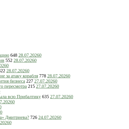
зацию
648
28.07.2026
0
ив
552
28.07.2026
0
2026
0
822
28.07.2026
0
е за атаку корабля
778
28.07.2026
0
ития бизнеса
227
27.07.2026
0
то пересмотра
215
27.07.2026
0
0
рыла всю Прибалтику
635
27.07.2026
0
7.2026
0
0
0
ка» Дмитриева?
726
24.07.2026
0
.2026
0