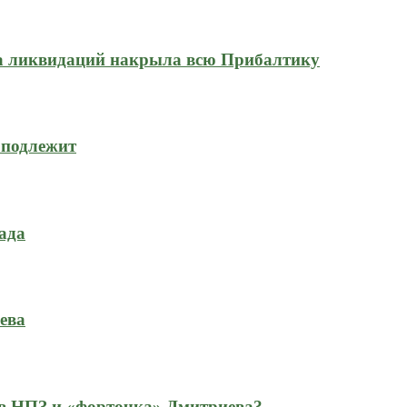
на ликвидаций накрыла всю Прибалтику
 подлежит
ада
ева
 в НПЗ и «форточка» Дмитриева?