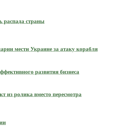
ь распада страны
нарии мести Украине за атаку корабля
ффективного развития бизнеса
кт из ролика вместо пересмотра
сии