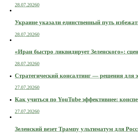
28.07.2026
0
Украине указали единственный путь избежат
28.07.2026
0
«Иран быстро ликвидирует Зеленского»: сце
28.07.2026
0
Стратегический консалтинг — решения для э
27.07.2026
0
Как учиться по YouTube эффективнее: конспе
27.07.2026
0
Зеленский везет Трампу ультиматум для Рос