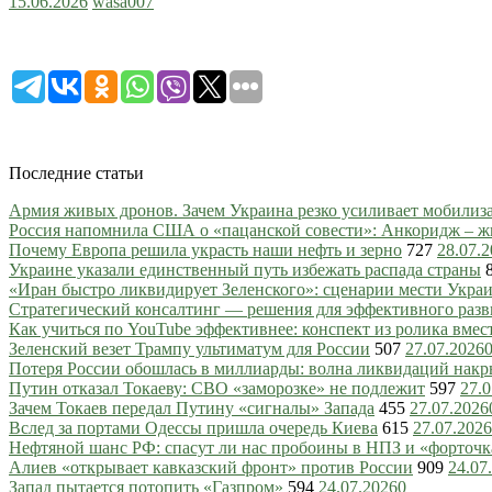
15.06.2026
wasa007
Последние статьи
Армия живых дронов. Зачем Украина резко усиливает мобили
Россия напомнила США о «пацанской совести»: Анкоридж – ж
Почему Европа решила украсть наши нефть и зерно
727
28.07.
Украине указали единственный путь избежать распада страны
«Иран быстро ликвидирует Зеленского»: сценарии мести Украин
Стратегический консалтинг — решения для эффективного разв
Как учиться по YouTube эффективнее: конспект из ролика вмес
Зеленский везет Трампу ультиматум для России
507
27.07.2026
Потеря России обошлась в миллиарды: волна ликвидаций нак
Путин отказал Токаеву: СВО «заморозке» не подлежит
597
27.0
Зачем Токаев передал Путину «сигналы» Запада
455
27.07.2026
Вслед за портами Одессы пришла очередь Киева
615
27.07.2026
Нефтяной шанс РФ: спасут ли нас пробоины в НПЗ и «форточ
Алиев «открывает кавказский фронт» против России
909
24.07
Запад пытается потопить «Газпром»
594
24.07.2026
0