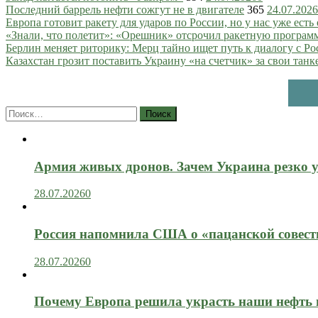
Последний баррель нефти сожгут не в двигателе
365
24.07.2026
Европа готовит ракету для ударов по России, но у нас уже есть 
«Знали, что полетит»: «Орешник» отсрочил ракетную програм
Берлин меняет риторику: Мерц тайно ищет путь к диалогу с Ро
Казахстан грозит поставить Украину «на счетчик» за свои танк
Найти:
Армия живых дронов. Зачем Украина резко 
28.07.2026
0
Россия напомнила США о «пацанской совест
28.07.2026
0
Почему Европа решила украсть наши нефть 