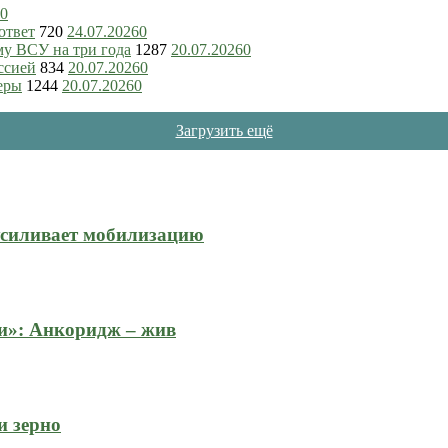
0
ответ
720
24.07.2026
0
му ВСУ на три года
1287
20.07.2026
0
ссией
834
20.07.2026
0
еры
1244
20.07.2026
0
Загрузить ещё
усиливает мобилизацию
и»: Анкоридж – жив
и зерно