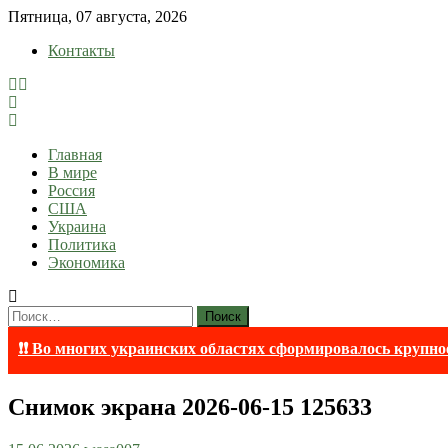
Skip
Пятница, 07 августа, 2026
to
Контакты
content
lentaruss
lentaruss — Новости
Главная
В мире
Россия
США
Украина
Политика
Экономика
Найти:
❗❗ Во многих украинских областях сформировалось крупно
Снимок экрана 2026-06-15 125633