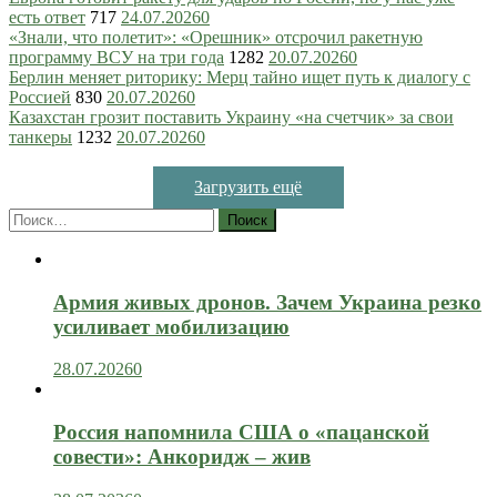
есть ответ
717
24.07.2026
0
«Знали, что полетит»: «Орешник» отсрочил ракетную
программу ВСУ на три года
1282
20.07.2026
0
Берлин меняет риторику: Мерц тайно ищет путь к диалогу с
Россией
830
20.07.2026
0
Казахстан грозит поставить Украину «на счетчик» за свои
танкеры
1232
20.07.2026
0
Загрузить ещё
Найти:
Армия живых дронов. Зачем Украина резко
усиливает мобилизацию
28.07.2026
0
Россия напомнила США о «пацанской
совести»: Анкоридж – жив