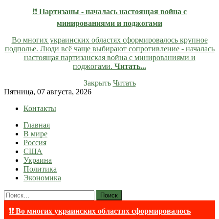
❗❗
Партизаны - началась настоящая война с
минированиями и поджогами
Во многих украинских областях сформировалось крупное
подполье. Люди всё чаще выбирают сопротивление - началась
настоящая партизанская война с минированиями и
поджогами.
Читать...
Закрыть
Читать
Skip
Пятница, 07 августа, 2026
to
Контакты
content
Главная
lentaruss
lentaruss — Новости
В мире
Россия
США
Украина
Политика
Экономика
Найти:
❗❗ Во многих украинских областях сформировалось