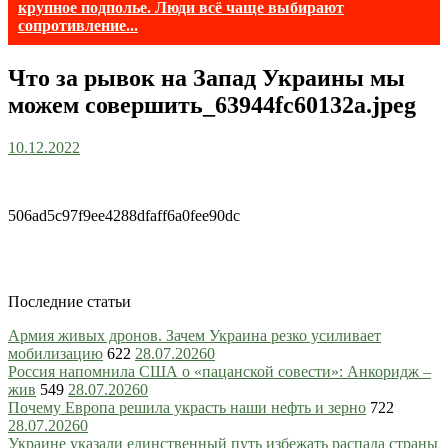
крупное подполье. Люди всё чаще выбирают
сопротивление...
Что за рывок на Запад Украины мы
можем совершить_63944fc60132a.jpeg
10.12.2022
506ad5c97f9ee4288dfaff6a0fee90dc
Последние статьи
Армия живых дронов. Зачем Украина резко усиливает
мобилизацию
622
28.07.2026
0
Россия напомнила США о «пацанской совести»: Анкоридж –
жив
549
28.07.2026
0
Почему Европа решила украсть наши нефть и зерно
722
28.07.2026
0
Украине указали единственный путь избежать распада страны