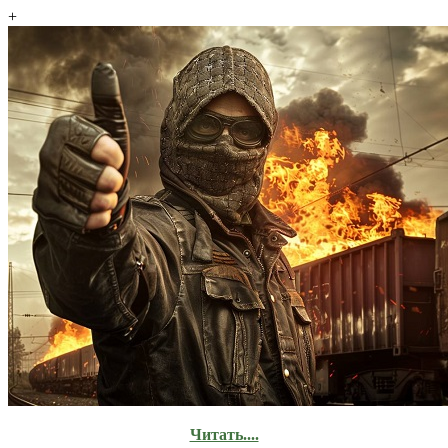
+
Читать....