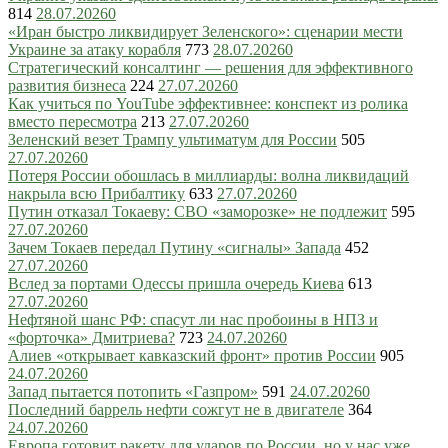
814
28.07.2026
0
«Иран быстро ликвидирует Зеленского»: сценарии мести
Украине за атаку корабля
773
28.07.2026
0
Стратегический консалтинг — решения для эффективного
развития бизнеса
224
27.07.2026
0
Как учиться по YouTube эффективнее: конспект из ролика
вместо пересмотра
213
27.07.2026
0
Зеленский везет Трампу ультиматум для России
505
27.07.2026
0
Потеря России обошлась в миллиарды: волна ликвидаций
накрыла всю Прибалтику
633
27.07.2026
0
Путин отказал Токаеву: СВО «заморозке» не подлежит
595
27.07.2026
0
Зачем Токаев передал Путину «сигналы» Запада
452
27.07.2026
0
Вслед за портами Одессы пришла очередь Киева
613
27.07.2026
0
Нефтяной шанс РФ: спасут ли нас пробоины в НПЗ и
«форточка» Дмитриева?
723
24.07.2026
0
Алиев «открывает кавказский фронт» против России
905
24.07.2026
0
Запад пытается потопить «Газпром»
591
24.07.2026
0
Последний баррель нефти сожгут не в двигателе
364
24.07.2026
0
Европа готовит ракету для ударов по России, но у нас уже