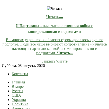
+
Читать....
❗❗
Партизаны - началась настоящая война с
минированиями и поджогами
Во многих украинских областях сформировалось крупное
подполье. Люди всё чаще выбирают сопротивление - началась
настоящая партизанская война с минированиями и
поджогами.
Читать...
Закрыть
Читать
Skip
Суббота, 08 августа, 2026
to
Контакты
content
Главная
lentaruss
lentaruss — Новости
В мире
Россия
США
Украина
Политика
Экономика