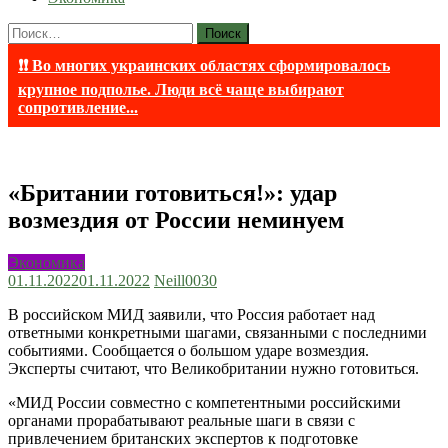
Найти:
❗❗ Во многих украинских областях сформировалось
крупное подполье. Люди всё чаще выбирают
сопротивление...
«Британии готовиться!»: удар
возмездия от России неминуем
Экономика
01.11.2022
01.11.2022
Neill003
0
В российском МИД заявили, что Россия работает над
ответными конкретными шагами, связанными с последними
событиями. Сообщается о большом ударе возмездия.
Эксперты считают, что Великобритании нужно готовиться.
«МИД России совместно с компетентными российскими
органами прорабатывают реальные шаги в связи с
привлечением британских экспертов к подготовке