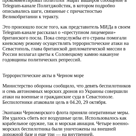
прокомментировал политолог Марат Баширов сообщение в
Telegram-канале Политджойстик, в котором подробно
описывались шаги, связанные с причастностью
Великобритании к теракту.
Это произошло после того, как представитель МИДа в своем
Telegram-канале рассказал о «преступном лицемерии»
британского посла. Пока спецслужбы его страны помогали
киевскому режиму осуществлять террористические атаки на
Севастополь, глава британской дипломатической миссии в
России возлагал цветы к Соловецкому камню накануне
годовщины политических репрессий.
Террористические акты в Черном море
Министерство обороны сообщило, что девять беспилотников
и семь автономных морских дронов из Украины совершили
атаки на военные и гражданские суда в Севастополе.
Беспилотники атаковали цель в 04.20, 29 октября.
Экипажи Черноморского флота приняли оперативные меры.
Им удалось сбить все воздушные цели. Использовалось как
корабельное оружие, так и морская авиация. Четыре военно-
морских беспилотника были уничтожены на внешней
дорожной базе и еще три — на внутренней.