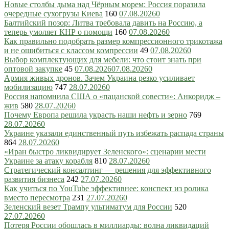
Новые столбы дыма над Чёрным морем: Россия поразила
очередные сухогрузы Киева
160
07.08.2026
0
Балтийский позор: Литва требовала давить на Россию, а
теперь умоляет КНР о помощи
160
07.08.2026
0
Как правильно подобрать размер компрессионного трикотажа
и не ошибиться с классом компрессии
49
07.08.2026
0
Выбор комплектующих для мебели: что стоит знать при
оптовой закупке
45
07.08.2026
07.08.2026
0
Армия живых дронов. Зачем Украина резко усиливает
мобилизацию
747
28.07.2026
0
Россия напомнила США о «пацанской совести»: Анкоридж –
жив
580
28.07.2026
0
Почему Европа решила украсть наши нефть и зерно
769
28.07.2026
0
Украине указали единственный путь избежать распада страны
864
28.07.2026
0
«Иран быстро ликвидирует Зеленского»: сценарии мести
Украине за атаку корабля
810
28.07.2026
0
Стратегический консалтинг — решения для эффективного
развития бизнеса
242
27.07.2026
0
Как учиться по YouTube эффективнее: конспект из ролика
вместо пересмотра
231
27.07.2026
0
Зеленский везет Трампу ультиматум для России
520
27.07.2026
0
Потеря России обошлась в миллиарды: волна ликвидаций