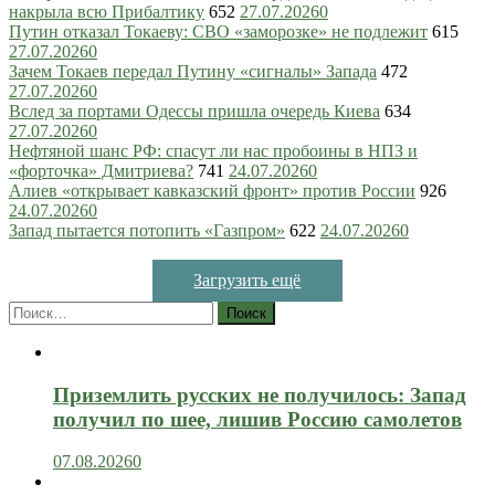
накрыла всю Прибалтику
652
27.07.2026
0
Путин отказал Токаеву: СВО «заморозке» не подлежит
615
27.07.2026
0
Зачем Токаев передал Путину «сигналы» Запада
472
27.07.2026
0
Вслед за портами Одессы пришла очередь Киева
634
27.07.2026
0
Нефтяной шанс РФ: спасут ли нас пробоины в НПЗ и
«форточка» Дмитриева?
741
24.07.2026
0
Алиев «открывает кавказский фронт» против России
926
24.07.2026
0
Запад пытается потопить «Газпром»
622
24.07.2026
0
Загрузить ещё
Найти:
Приземлить русских не получилось: Запад
получил по шее, лишив Россию самолетов
07.08.2026
0