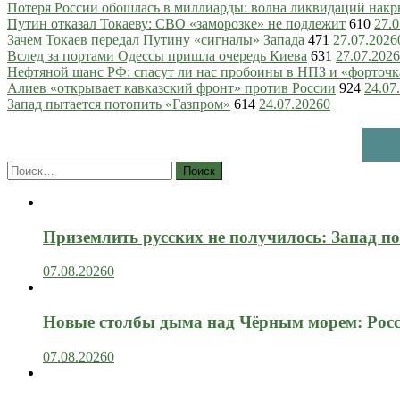
Потеря России обошлась в миллиарды: волна ликвидаций нак
Путин отказал Токаеву: СВО «заморозке» не подлежит
610
27.0
Зачем Токаев передал Путину «сигналы» Запада
471
27.07.2026
Вслед за портами Одессы пришла очередь Киева
631
27.07.2026
Нефтяной шанс РФ: спасут ли нас пробоины в НПЗ и «форточ
Алиев «открывает кавказский фронт» против России
924
24.07
Запад пытается потопить «Газпром»
614
24.07.2026
0
Найти:
Приземлить русских не получилось: Запад п
07.08.2026
0
Новые столбы дыма над Чёрным морем: Росс
07.08.2026
0