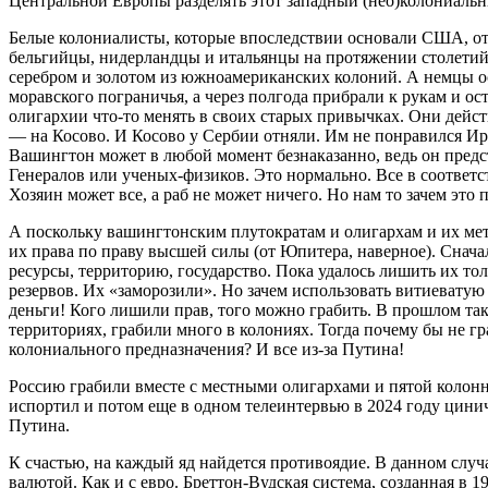
Центральной Европы разделять этот западный (нео)колониаль
Белые колониалисты, которые впоследствии основали США, от
бельгийцы, нидерландцы и итальянцы на протяжении столетий 
серебром и золотом из южноамериканских колоний. А немцы ос
моравского пограничья, а через полгода прибрали к рукам и о
олигархии что-то менять в своих старых привычках. Они дейст
— на Косово. И Косово у Сербии отняли. Им не понравился Ира
Вашингтон может в любой момент безнаказанно, ведь он предст
Генералов или ученых-физиков. Это нормально. Все в соответс
Хозяин может все, а раб не может ничего. Но нам то зачем это
А поскольку вашингтонским плутократам и олигархам и их метас
их права по праву высшей силы (от Юпитера, наверное). Сначал
ресурсы, территорию, государство. Пока удалось лишить их тол
резервов. Их «заморозили». Но зачем использовать витиевату
деньги! Кого лишили прав, того можно грабить. В прошлом так
территориях, грабили много в колониях. Тогда почему бы не гр
колониального предназначения? И все из-за Путина!
Россию грабили вместе с местными олигархами и пятой колонн
испортил и потом еще в одном телеинтервью в 2024 году цини
Путина.
К счастью, на каждый яд найдется противоядие. В данном слу
валютой. Как и с евро. Бреттон-Вудская система, созданная в 1