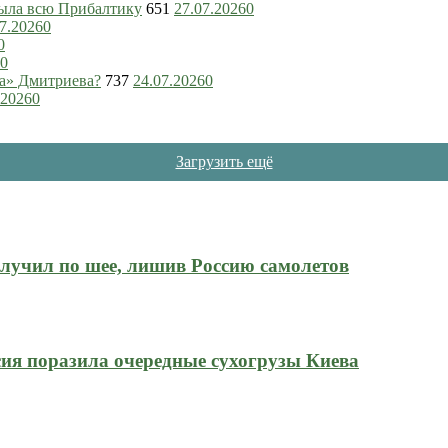
рыла всю Прибалтику
651
27.07.2026
0
7.2026
0
0
0
ка» Дмитриева?
737
24.07.2026
0
.2026
0
Загрузить ещё
олучил по шее, лишив Россию самолетов
ия поразила очередные сухогрузы Киева