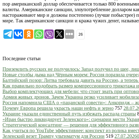
пор американский доллар обеспечивается только 800 военными
валюты. Американские санкции, злоупотребление долларом ка
настораживают мир и должны постепенно (лучше побыстрее) п
мире. Так американские санкции и кража чужих денег, называем
26
Последние статьи
Приземлить русских не получилось: Запад получил по шее, ли
Новые столбы дыма над Чёрным морем: Россия поразила очере
Балтийский позор: Литва требовала давить на Россию, а тепер
Как правильно подобрать размер компрессионного трикотажа и
Выбор комплектующих для мебели: что стоит знать при оптово
Армия живых дронов. Зачем Украина резко усиливает мобили
Россия напомнила США о «пацанской совести»: Анкоридж – ж
Почему Европа решила украсть наши нефть и зерно
757
28.07.
Украине указали единственный путь избежать распада страны
«Иран быстро ликвидирует Зеленского»: сценарии мести Украин
Стратегический консалтинг — решения для эффективного разв
Как учиться по YouTube эффективнее: конспект из ролика вмес
Зеленский везет Трампу ультиматум для России
519
27.07.2026