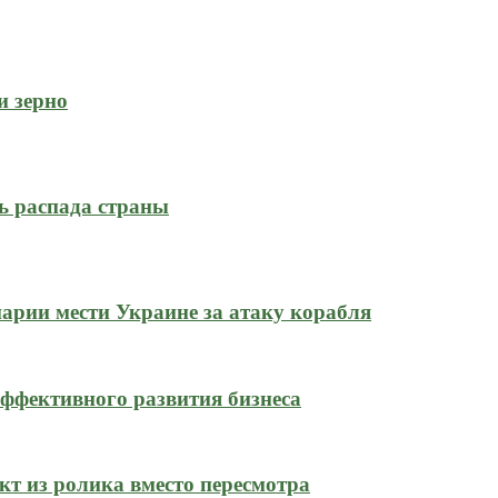
и зерно
ь распада страны
нарии мести Украине за атаку корабля
ффективного развития бизнеса
кт из ролика вместо пересмотра