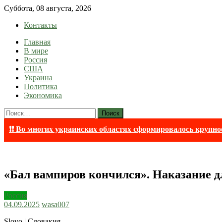
Skip
Суббота, 08 августа, 2026
to
Контакты
content
Главная
lentaruss
lentaruss — Новости
В мире
Россия
США
Украина
Политика
Экономика
Найти:
❗❗ Во многих украинских областях сформировалось крупно
«Бал вампиров кончился». Наказание дл
Россия
04.09.2025
wasa007
Slovo | Словакия