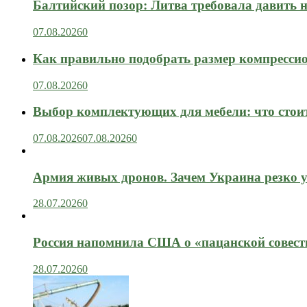
Балтийский позор: Литва требовала давить 
07.08.2026
0
Как правильно подобрать размер компрессио
07.08.2026
0
Выбор комплектующих для мебели: что стоит
07.08.2026
07.08.2026
0
Армия живых дронов. Зачем Украина резко 
28.07.2026
0
Россия напомнила США о «пацанской совест
28.07.2026
0