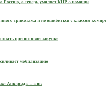
на Россию, а теперь умоляет КНР о помощи
нного трикотажа и не ошибиться с классом компр
 знать при оптовой закупке
усиливает мобилизацию
и»: Анкоридж – жив