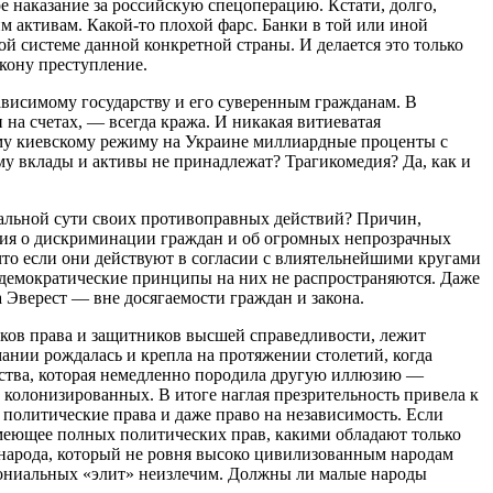
е наказание за российскую спецоперацию. Кстати, долго,
м активам. Какой-то плохой фарс. Банки в той или иной
вой системе данной конкретной страны. И делается это только
акону преступление.
ависимому государству и его суверенным гражданам. В
на счетах, — всегда кража. И никакая витиеватая
ому киевскому режиму на Украине миллиардные проценты с
му вклады и активы не принадлежат? Трагикомедия? Да, как и
еальной сути своих противоправных действий? Причин,
ения о дискриминации граждан и об огромных непрозрачных
что если они действуют в согласии с влиятельнейшими кругами
и демократические принципы на них не распространяются. Даже
 Эверест — вне досягаемости граждан и закона.
иков права и защитников высшей справедливости, лежит
нии рождалась и крепла на протяжении столетий, когда
одства, которая немедленно породила другую иллюзию —
 колонизированных. В итоге наглая презрительность привела к
х политические права и даже право на независимость. Если
 имеющее полных политических прав, какими обладают только
о народа, который не ровня высоко цивилизованным народам
олониальных «элит» неизлечим. Должны ли малые народы