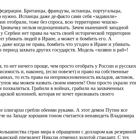
федерации. Британцы, французы, испанцы, португальцы,
о нужно. Испанцы даже де-факто сами себя «задавили»
и отобрали, тоже без спроса, всю территорию чешско-
? Привычку нельзя недооценивать. Зачем нынешней западной
у Сербии нет права на часть своей исторической территории
т убивать людей в Иране, а может и бомбить его. А
аже когда не права, бомбить что угодно в Иране и убивать.
период захвата других государств. Модель «хозяин и раб»!
 то нет ничего проще, чем просто отобрать у России и русских
симость и, наконец, (если повезет) и право на собственные
нках, то есть права на неприкосновенность вкладов, активов,
ступок мы можем назвать своим именем? Они просто украли эти
м похвалиться. Грабили в войнах, грабили на захваченных
арской колонией, которая не хочет признавать своего
е олигархи гребли обеими руками. А этот демон Путин все
нче на Западе хорошим тоном считается ненавидеть Владимира
большинства стран мира в обращении с долларом как резервной
риканский президент Никсон отменил золотой стандарт. С тех