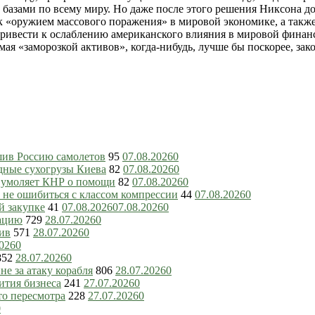
 базами по всему миру. Но даже после этого решения Никсона 
к «оружием массового поражения» в мировой экономике, а также
ривести к ослаблению американского влияния в мировой финан
ая «заморозкой активов», когда-нибудь, лучше бы поскорее, зако
шив Россию самолетов
95
07.08.2026
0
дные сухогрузы Киева
82
07.08.2026
0
ь умоляет КНР о помощи
82
07.08.2026
0
 не ошибиться с классом компрессии
44
07.08.2026
0
й закупке
41
07.08.2026
07.08.2026
0
зацию
729
28.07.2026
0
ив
571
28.07.2026
0
2026
0
852
28.07.2026
0
е за атаку корабля
806
28.07.2026
0
ития бизнеса
241
27.07.2026
0
то пересмотра
228
27.07.2026
0
0