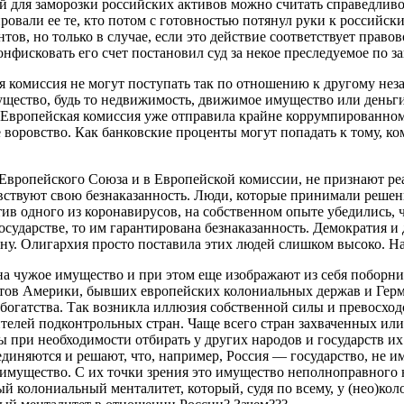
ой для заморозки российских активов можно считать справедливо
вали ее те, кто потом с готовностью потянул руки к российски
нтов, но только в случае, если это действие соответствует право
онфисковать его счет постановил суд за некое преследуемое по з
я комиссия не могут поступать так по отношению к другому нез
ущество, будь то недвижимость, движимое имущество или деньги 
о Европейская комиссия уже отправила крайне коррумпированн
воровство. Как банковские проценты могут попадать к тому, ко
х Европейского Союза и в Европейской комиссии, не признают р
 чувствуют свою безнаказанность. Люди, которые принимали реш
ив одного из коронавирусов, на собственном опыте убедились, 
осударстве, то им гарантирована безнаказанность. Демократия 
ону. Олигархия просто поставила этих людей слишком высоко. На
 на чужое имущество и при этом еще изображают из себя поборн
тов Америки, бывших европейских колониальных держав и Герма
и богатства. Так возникла иллюзия собственной силы и превосх
телей подконтрольных стран. Чаще всего стран захваченных или
бы при необходимости отбирать у других народов и государств и
бъединяются и решают, что, например, Россия — государство, не
го имущество. С их точки зрения это имущество неполноправног
ый колониальный менталитет, который, судя по всему, у (нео)к