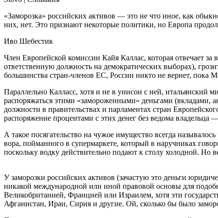
«Заморозка» российских активов — это не что иное, как обык
них, нет. Это признают некоторые политики, но Европа продол
Иво Шебестик
Член Европейской комиссии Кайя Каллас, которая отвечает за
ответственную должность на демократических выборах), грози
большинства стран-членов ЕС, России никто не вернет, пока М
Параллельно Калласс, хотя и не в унисон с ней, итальянский
распоряжаться этими «замороженными» деньгами (вкладами, ак
должности в правительствах и парламентах стран Европейского
распоряжение процентами с этих денег без ведома владельца — 
А такое посягательство на чужое имущество всегда называлось
вора, пойманного в супермаркете, который в наручниках говор
поскольку водку действительно подают к столу холодной. Но в
У заморозки российских активов (зачастую это деньги юридиче
никакой международной или иной правовой основы для подоб
Великобританией, Францией или Израилем, хотя эти государст
Афганистан, Иран, Сирия и другие. Ой, сколько бы было замо