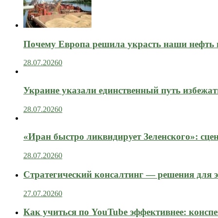
Почему Европа решила украсть наши нефть 
28.07.2026
0
Украине указали единственный путь избежат
28.07.2026
0
«Иран быстро ликвидирует Зеленского»: сце
28.07.2026
0
Стратегический консалтинг — решения для э
27.07.2026
0
Как учиться по YouTube эффективнее: конспе