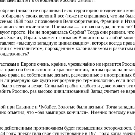
ный менталитет в отношении России? Зачем???
обрали (никого не спрашивая) всю территорию позднейшей кон
отбирали у своих колоний все (тоже не спрашивая), что им был
енью 1938 года с позволения Великобритании, Франции и Итали
ставшиеся чешские земли. Привычка — вторая натура, не так ли
вуют просто. Им не понравилась Сербия? Тогда они решили, что 
н. Значит, Израиль может с согласия Вашингтона в любой момен
авляет «высшую западную цивилизацию», которая всегда права, д
твии с менталитетом, порожденным колониализмом и развитым в 
 поддерживать?
тазам в Европе очень, крайне, чрезвычайно не нравится Россия,
а право на безопасность и красные линии, потом право на незави
ько права на собственные деньги, размещенные в иностранных ба
ю и лицемерную как будто непрозрачную терминологию, если по
 было всегда и везде. Сильный грабит слабого и даже может эти
абить Россию, раз высоко цивилизованный Запад считает ее варв
ой при Ельцине и Чубайсе. Золотые были деньки! Тогда западны
чно отметил, что «бал вампиров кончился». Именно поэтому ны
чае действенным противоядием будет повышенная осторожность 
944 году, прекратила свое существование в 1971 году, когда аме