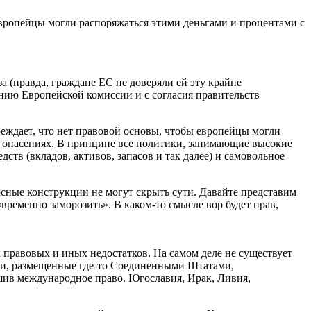
европейцы могли распоряжаться этими деньгами и процентами с
 (правда, граждане ЕС не доверяли ей эту крайне
нию Европейской комиссии и с согласия правительств
реждает, что нет правовой основы, чтобы европейцы могли
х опасениях. В принципе все политики, занимающие высокие
тв (вкладов, активов, запасов и так далее) и самовольное
есные конструкции не могут скрыть сути. Давайте представим
временно заморозить». В каком-то смысле вор будет прав,
х правовых и иных недостатков. На самом деле не существует
ги, размещенные где-то Соединенными Штатами,
шив международное право. Югославия, Ирак, Ливия,