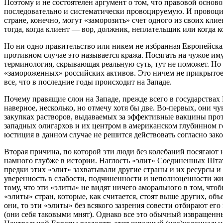
Поэтому и не состоятелен аргумент о том, что правовой основ
последовательно и систематически провоцируемую. И провоциро
стране, конечно, могут «заморозить» счет одного из своих клие
тогда, когда клиент — вор, должник, неплательщик или когда к
Но ни одно правительство или никем не избранная Европейска
противном случае это называется кража. Посягать на чужое им
терминология, скрывающая реальную суть, тут не поможет. Н
«замороженных» российских активов. Это ничем не прикрытое 
все, что в последние годы происходит на Западе.
Почему правящие слои на Западе, прежде всего в государства
наверное, несколько, но отмечу хотя бы две. Во-первых, они
закупках растворов, выдаваемых за эффективные вакцины прот
западных олигархов и их центром в американском глубинном г
юстиция в данном случае не решится действовать согласно зак
Вторая причина, по которой эти люди без колебаний посягают
намного глубже в истории. Наглость «элит» Соединенных Шта
предки этих «элит» захватывали другие страны и их ресурсы 
уверенность в слабости, подчиненности и неполноценности жи
тому, что эти «элиты» не видят ничего аморального в том, что
«элиты» стран, которые, как считается, стоят выше других, о
они, то эти «элиты» без всякого зазрения совести отбирают е
(они себя таковыми мнят). Однако все это обычный извращенн