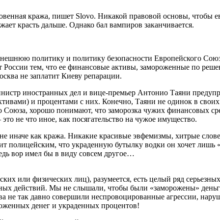
новенная кража, пишет Slovo. Никакой правовой основы, чтобы 
жает красть дальше. Однако бал вампиров заканчивается.
 внешнюю политику и политику безопасности Европейского Союза
т России тем, что ее финансовые активы, замороженные по реше
осква не заплатит Киеву репарации.
 министр иностранных дел и вице-премьер Антонио Таяни предуп
тивами) и процентами с них. Конечно, Таяни не одинок в свои
 Союза, хорошо понимают, что заморозка чужих финансовых средс
это не что иное, как посягательство на чужое имущество.
 не иначе как кража. Никакие красивые эвфемизмы, хитрые слов
ит полицейским, что украденную бутылку водки он хочет лишь «
едь вор имел бы в виду совсем другое…
ских или физических лиц), разумеется, есть целый ряд серьезны
ных действий. Мы не слышали, чтобы были «заморожены» день
ва не так давно совершили неспровоцированные агрессии, нару
роженных денег и украденных процентов!