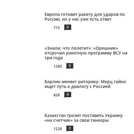
Европа готовит ракету для ударов по
России, но у нас уже есть ответ
0
715
«Знали, что полетит»: «Орешник»
отсрочил ракетную программу ВСУ на
три года
0
1280
Берлин меняет риторику: Мерц тайно
ищет путь к диалогу с Россией
0
828
Казахстан грозит поставить Украину
«на счетчик» за свои танкеры
0
1228