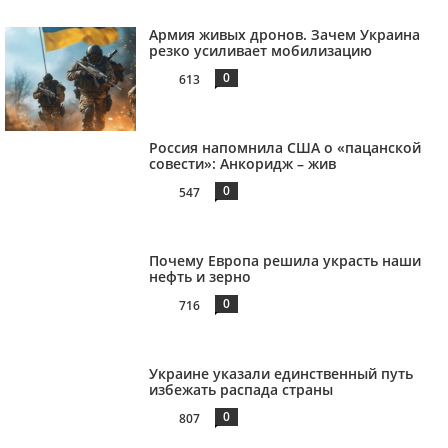
Армия живых дронов. Зачем Украина
резко усиливает мобилизацию
0
613
Россия напомнила США о «пацанской
совести»: Анкоридж – жив
0
547
Почему Европа решила украсть наши
нефть и зерно
0
716
Украине указали единственный путь
избежать распада страны
0
807