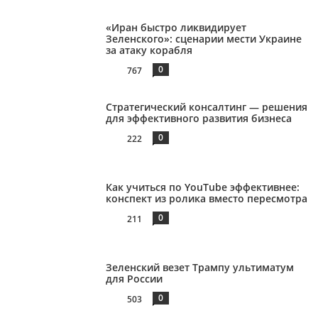
«Иран быстро ликвидирует
Зеленского»: сценарии мести Украине
за атаку корабля
0
767
Стратегический консалтинг — решения
для эффективного развития бизнеса
0
222
Как учиться по YouTube эффективнее:
конспект из ролика вместо пересмотра
0
211
Зеленский везет Трампу ультиматум
для России
0
503