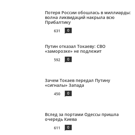
Потеря России обошлась в миллиарды:
волна ликвидаций накрыла всю
Прибалтику
0
631
Путин отказал Токаеву: СВО
«заморозке» не подлежит
0
592
Зачем Токаев передал Путину
«сигналы» Запада
0
450
Вслед за портами Одессы пришла
очередь Киева
0
611