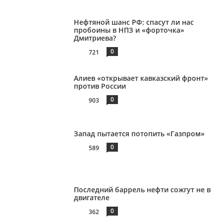
Нефтяной шанс РФ: спасут ли нас
пробоины в НПЗ и «форточка»
Дмитриева?
0
721
Алиев «открывает кавказский фронт»
против России
0
903
Запад пытается потопить «Газпром»
0
589
Последний баррель нефти сожгут не в
двигателе
0
362