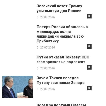
Зеленский везет Трампу
ультиматум для России
0
27.07.2026
Потеря России обошлась в
миллиарды: волна
ликвидаций накрыла всю
Прибалтику
0
27.07.2026
Путин отказал Токаеву: СВО
«заморозке» не подлежит
0
27.07.2026
Зачем Токаев передал
Путину «сигналы» Запада
0
27.07.2026
Вслед за портами Одессы