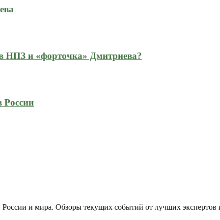
ева
 в НПЗ и «форточка» Дмитриева?
в России
 России и мира. Обзоры текущих событий от лучших экспертов 