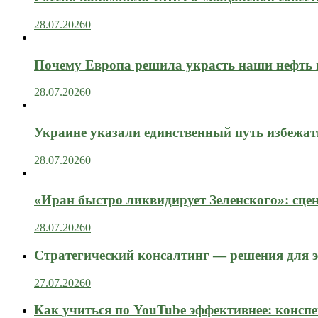
28.07.2026
0
Почему Европа решила украсть наши нефть 
28.07.2026
0
Украине указали единственный путь избежат
28.07.2026
0
«Иран быстро ликвидирует Зеленского»: сце
28.07.2026
0
Стратегический консалтинг — решения для э
27.07.2026
0
Как учиться по YouTube эффективнее: конспе