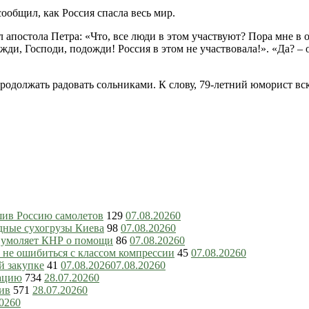
ообщил, как Россия спасла весь мир.
апостола Петра: «Что, все люди в этом участвуют? Пора мне в 
и, Господи, подожди! Россия в этом не участвовала!». «Да? – о
родолжать радовать сольниками. К слову, 79-летний юморист вск
шив Россию самолетов
129
07.08.2026
0
дные сухогрузы Киева
98
07.08.2026
0
ь умоляет КНР о помощи
86
07.08.2026
0
 не ошибиться с классом компрессии
45
07.08.2026
0
й закупке
41
07.08.2026
07.08.2026
0
зацию
734
28.07.2026
0
ив
571
28.07.2026
0
2026
0