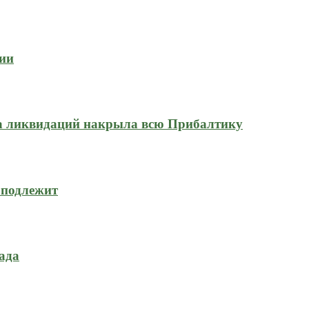
сии
на ликвидаций накрыла всю Прибалтику
 подлежит
ада