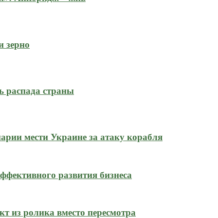
и зерно
ь распада страны
нарии мести Украине за атаку корабля
ффективного развития бизнеса
кт из ролика вместо пересмотра