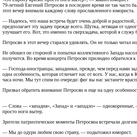
79-летний Евгений Петросян в последнее время не так часто 
этот вечер внимали каждому слову прославленного юмориста.
— Надеюсь, что наша встреча будет очень доброй и радостной,
предполагает эту задачу прежде всего. Шутка, летящая от одно
улучшает его. Вот, это именно та сверхзадача, которой я служу
Петросян в этот вечер старался удивлять. Он не только читал
Не обошел он стороной и попытки коллективного Запада насол
получится. Во время концерта Петросян прилюдно обратился к
— Господа-иностранцы, западники, прежде, чем перед нами зади
одна особенность, которая отличает нас от всех. У нас, когда 
часа ночи. Мы тут спим по очереди: фиг вы нас застанете врас
Призвал обратить внимание Петросян и еще на одну особеннос
— Слова — «западня», «Запад» и «западло» — однокоренные, — 
просто ноги вытер.
Зрители патриотические моменты Петросяна встречали долги
— Мы до одури любим свою страну, — подытожил юморист.