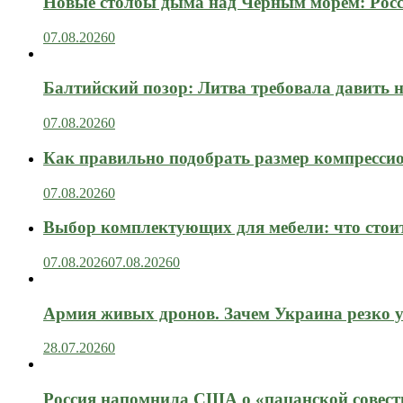
Новые столбы дыма над Чёрным морем: Росс
07.08.2026
0
Балтийский позор: Литва требовала давить 
07.08.2026
0
Как правильно подобрать размер компрессио
07.08.2026
0
Выбор комплектующих для мебели: что стоит
07.08.2026
07.08.2026
0
Армия живых дронов. Зачем Украина резко 
28.07.2026
0
Россия напомнила США о «пацанской совест