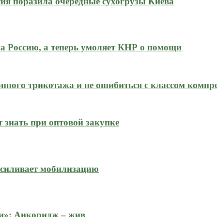
ия поразила очередные сухогрузы Киева
на Россию, а теперь умоляет КНР о помощи
нного трикотажа и не ошибиться с классом компр
 знать при оптовой закупке
усиливает мобилизацию
и»: Анкоридж – жив