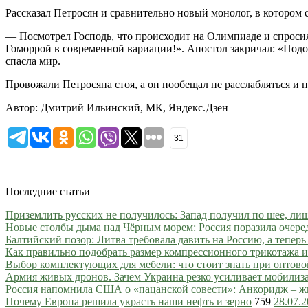
Рассказал Петросян и сравнительно новый монолог, в котором с
— Посмотрел Господь, что происходит на Олимпиаде и спросил 
Гоморрой в современной вариации!». Апостол закричал: «Подожд
спасла мир.
Провожали Петросяна стоя, а он пообещал не расслабляться и п
Автор: Дмитрий Ильинский, МК, Яндекс.Дзен
31
Последние статьи
Приземлить русских не получилось: Запад получил по шее, ли
Новые столбы дыма над Чёрным морем: Россия поразила очере
Балтийский позор: Литва требовала давить на Россию, а тепер
Как правильно подобрать размер компрессионного трикотажа и
Выбор комплектующих для мебели: что стоит знать при оптово
Армия живых дронов. Зачем Украина резко усиливает мобили
Россия напомнила США о «пацанской совести»: Анкоридж – ж
Почему Европа решила украсть наши нефть и зерно
759
28.07.