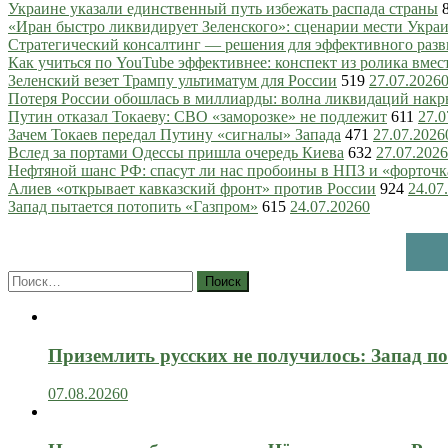
Украине указали единственный путь избежать распада страны
«Иран быстро ликвидирует Зеленского»: сценарии мести Украин
Стратегический консалтинг — решения для эффективного разв
Как учиться по YouTube эффективнее: конспект из ролика вмес
Зеленский везет Трампу ультиматум для России
519
27.07.2026
Потеря России обошлась в миллиарды: волна ликвидаций нак
Путин отказал Токаеву: СВО «заморозке» не подлежит
611
27.0
Зачем Токаев передал Путину «сигналы» Запада
471
27.07.2026
Вслед за портами Одессы пришла очередь Киева
632
27.07.2026
Нефтяной шанс РФ: спасут ли нас пробоины в НПЗ и «форточ
Алиев «открывает кавказский фронт» против России
924
24.07
Запад пытается потопить «Газпром»
615
24.07.2026
0
Найти:
Приземлить русских не получилось: Запад п
07.08.2026
0