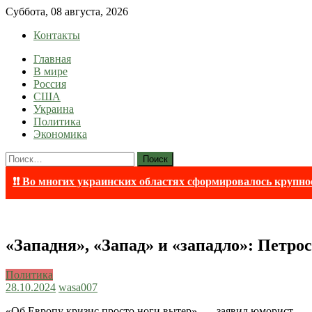
Skip
Суббота, 08 августа, 2026
to
Контакты
content
Главная
lentaruss
lentaruss — Новости
В мире
Россия
США
Украина
Политика
Экономика
Найти:
❗❗ Во многих украинских областях сформировалось крупно
«Западня», «Запад» и «западло»: Петро
Политика
28.10.2024
wasa007
«Об Европу кризис просто ноги вытер», — заявил юморист