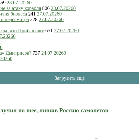
859
28.07.2026
0
е за атаку корабля
806
28.07.2026
0
ития бизнеса
241
27.07.2026
0
то пересмотра
228
27.07.2026
0
0
рыла всю Прибалтику
651
27.07.2026
0
7.2026
0
0
0
ка» Дмитриева?
737
24.07.2026
0
.2026
0
Загрузить ещё
олучил по шее, лишив Россию самолетов