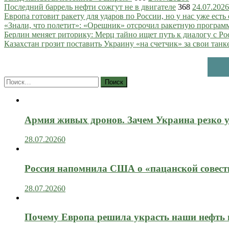
Последний баррель нефти сожгут не в двигателе
368
24.07.2026
Европа готовит ракету для ударов по России, но у нас уже есть 
«Знали, что полетит»: «Орешник» отсрочил ракетную програм
Берлин меняет риторику: Мерц тайно ищет путь к диалогу с Ро
Казахстан грозит поставить Украину «на счетчик» за свои танк
Найти:
Армия живых дронов. Зачем Украина резко 
28.07.2026
0
Россия напомнила США о «пацанской совест
28.07.2026
0
Почему Европа решила украсть наши нефть 