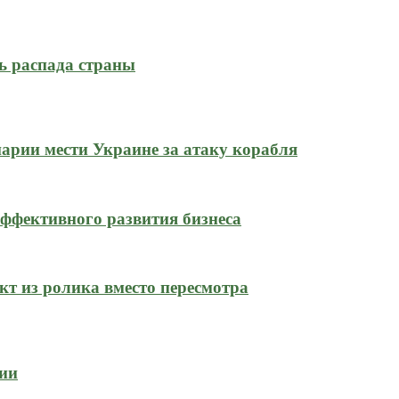
ь распада страны
нарии мести Украине за атаку корабля
ффективного развития бизнеса
кт из ролика вместо пересмотра
сии