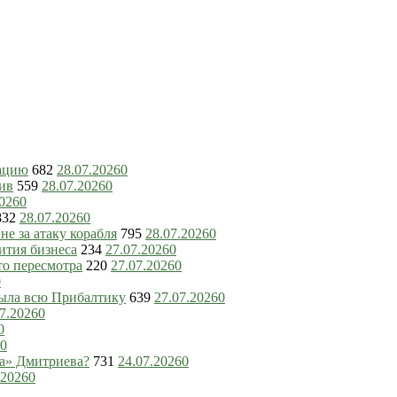
зацию
682
28.07.2026
0
ив
559
28.07.2026
0
2026
0
832
28.07.2026
0
е за атаку корабля
795
28.07.2026
0
ития бизнеса
234
27.07.2026
0
то пересмотра
220
27.07.2026
0
0
рыла всю Прибалтику
639
27.07.2026
0
7.2026
0
0
0
ка» Дмитриева?
731
24.07.2026
0
.2026
0