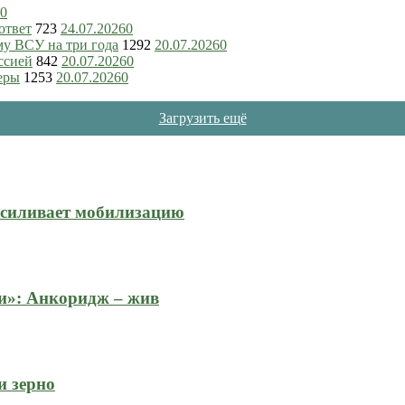
0
ответ
723
24.07.2026
0
му ВСУ на три года
1292
20.07.2026
0
ссией
842
20.07.2026
0
еры
1253
20.07.2026
0
Загрузить ещё
усиливает мобилизацию
и»: Анкоридж – жив
и зерно