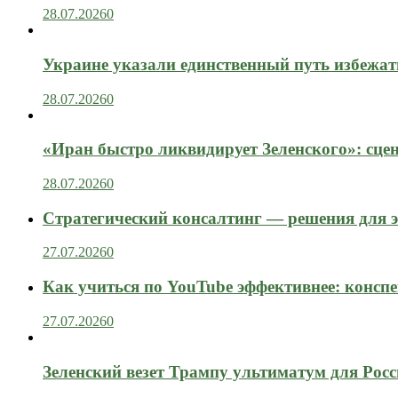
28.07.2026
0
Украине указали единственный путь избежат
28.07.2026
0
«Иран быстро ликвидирует Зеленского»: сце
28.07.2026
0
Стратегический консалтинг — решения для э
27.07.2026
0
Как учиться по YouTube эффективнее: конспе
27.07.2026
0
Зеленский везет Трампу ультиматум для Рос