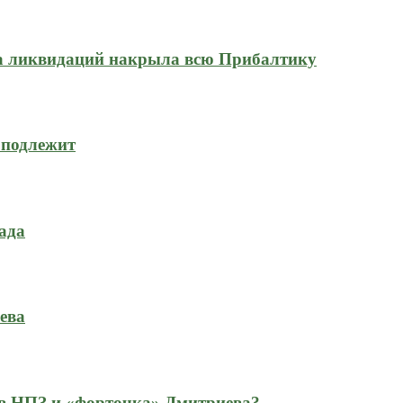
на ликвидаций накрыла всю Прибалтику
 подлежит
ада
ева
 в НПЗ и «форточка» Дмитриева?