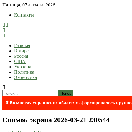
Skip
Пятница, 07 августа, 2026
to
Контакты
content
lentaruss
lentaruss — Новости
Главная
В мире
Россия
США
Украина
Политика
Экономика
Найти:
❗❗ Во многих украинских областях сформировалось крупно
Снимок экрана 2026-03-21 230544