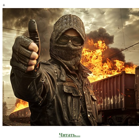
+
Читать....