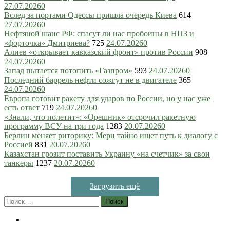
27.07.2026
0
Вслед за портами Одессы пришла очередь Киева
614
27.07.2026
0
Нефтяной шанс РФ: спасут ли нас пробоины в НПЗ и
«форточка» Дмитриева?
725
24.07.2026
0
Алиев «открывает кавказский фронт» против России
908
24.07.2026
0
Запад пытается потопить «Газпром»
593
24.07.2026
0
Последний баррель нефти сожгут не в двигателе
365
24.07.2026
0
Европа готовит ракету для ударов по России, но у нас уже
есть ответ
719
24.07.2026
0
«Знали, что полетит»: «Орешник» отсрочил ракетную
программу ВСУ на три года
1283
20.07.2026
0
Берлин меняет риторику: Мерц тайно ищет путь к диалогу с
Россией
831
20.07.2026
0
Казахстан грозит поставить Украину «на счетчик» за свои
танкеры
1237
20.07.2026
0
Загрузить ещё
Найти: