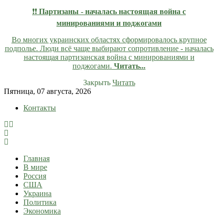
❗❗
Партизаны - началась настоящая война с
минированиями и поджогами
Во многих украинских областях сформировалось крупное
подполье. Люди всё чаще выбирают сопротивление - началась
настоящая партизанская война с минированиями и
поджогами.
Читать...
Закрыть
Читать
Skip
Пятница, 07 августа, 2026
to
Контакты
content
lentaruss
lentaruss — Новости
Главная
В мире
Россия
США
Украина
Политика
Экономика