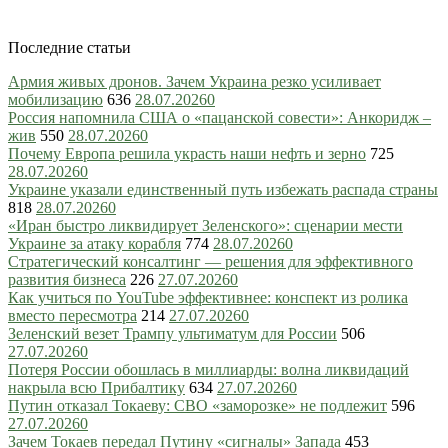
Последние статьи
Армия живых дронов. Зачем Украина резко усиливает
мобилизацию
636
28.07.2026
0
Россия напомнила США о «пацанской совести»: Анкоридж –
жив
550
28.07.2026
0
Почему Европа решила украсть наши нефть и зерно
725
28.07.2026
0
Украине указали единственный путь избежать распада страны
818
28.07.2026
0
«Иран быстро ликвидирует Зеленского»: сценарии мести
Украине за атаку корабля
774
28.07.2026
0
Стратегический консалтинг — решения для эффективного
развития бизнеса
226
27.07.2026
0
Как учиться по YouTube эффективнее: конспект из ролика
вместо пересмотра
214
27.07.2026
0
Зеленский везет Трампу ультиматум для России
506
27.07.2026
0
Потеря России обошлась в миллиарды: волна ликвидаций
накрыла всю Прибалтику
634
27.07.2026
0
Путин отказал Токаеву: СВО «заморозке» не подлежит
596
27.07.2026
0
Зачем Токаев передал Путину «сигналы» Запада
453