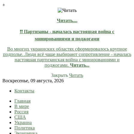
+
Читать....
❗❗
Партизаны - началась настоящая война с
минированиями и поджогами
Во многих украинских областях сформировалось крупное
подполье. Люди всё чаще выбирают сопротивление - началась
настоящая партизанская война с минированиями и
поджогами.
Читать...
Закрыть
Читать
Skip
Воскресенье, 09 августа, 2026
to
Контакты
content
Главная
lentaruss
lentaruss — Новости
В мире
Россия
США
Украина
Политика
Экономика