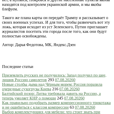
находятся под контролем украинской армии, и мы якобы
блефуем.
Такого же плана карты он передаёт Трампу и рассказывает о
своих военных успехах. И для того, чтобы развенчать вот эту
ложь, которая исходит из уст Зеленского, Путин приглашает
журналистов посетить эти города после того, как они будут
полностью освобождены.
Автор: Дарья Федотова, МК, Яндекс.Дзен
Последние статьи
Приземлить русских не получилось: Запад получил по шее,
лишив Россию самолетов
293
07.08.2026
0
Новые столбы дыма над Чёрным морем: Россия поразила
очередные сухогрузы Киева
216
07.08.2026
0
Балтийский позор: Литва требовала давить на Россию, а
теперь умоляет КНР о помощи
245
07.08.2026
0
Как правильно подобрать размер компрессионного трикотажа
и не ошибиться с классом компрессии
63
07.08.2026
0
Выбор комплектующих для мебели: что стоит знать при