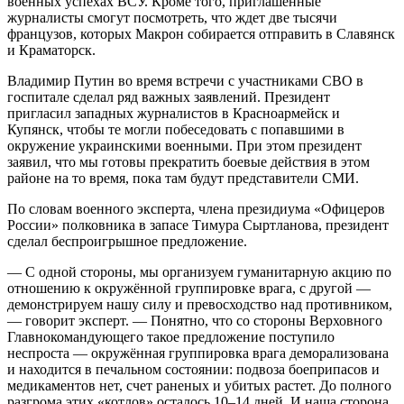
военных успехах ВСУ. Кроме того, приглашенные
журналисты смогут посмотреть, что ждет две тысячи
французов, которых Макрон собирается отправить в Славянск
и Краматорск.
Владимир Путин во время встречи с участниками СВО в
госпитале сделал ряд важных заявлений. Президент
пригласил западных журналистов в Красноармейск и
Купянск, чтобы те могли побеседовать с попавшими в
окружение украинскими военными. При этом президент
заявил, что мы готовы прекратить боевые действия в этом
районе на то время, пока там будут представители СМИ.
По словам военного эксперта, члена президиума «Офицеров
России» полковника в запасе Тимура Сыртланова, президент
сделал беспроигрышное предложение.
— С одной стороны, мы организуем гуманитарную акцию по
отношению к окружённой группировке врага, с другой —
демонстрируем нашу силу и превосходство над противником,
— говорит эксперт. — Понятно, что со стороны Верховного
Главнокомандующего такое предложение поступило
неспроста — окружённая группировка врага деморализована
и находится в печальном состоянии: подвоза боеприпасов и
медикаментов нет, счет раненых и убитых растет. До полного
разгрома этих «котлов» осталось 10–14 дней. И наша сторона