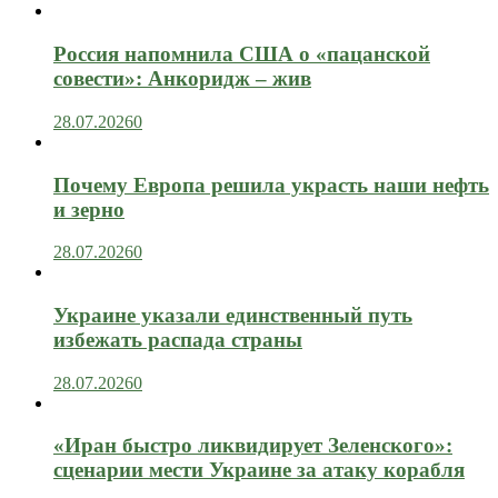
Россия напомнила США о «пацанской
совести»: Анкоридж – жив
28.07.2026
0
Почему Европа решила украсть наши нефть
и зерно
28.07.2026
0
Украине указали единственный путь
избежать распада страны
28.07.2026
0
«Иран быстро ликвидирует Зеленского»:
сценарии мести Украине за атаку корабля