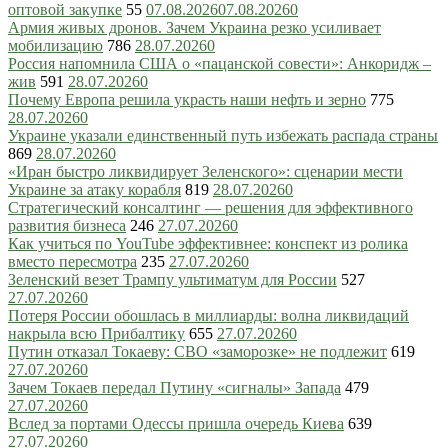
оптовой закупке
55
07.08.2026
07.08.2026
0
Армия живых дронов. Зачем Украина резко усиливает
мобилизацию
786
28.07.2026
0
Россия напомнила США о «пацанской совести»: Анкоридж –
жив
591
28.07.2026
0
Почему Европа решила украсть наши нефть и зерно
775
28.07.2026
0
Украине указали единственный путь избежать распада страны
869
28.07.2026
0
«Иран быстро ликвидирует Зеленского»: сценарии мести
Украине за атаку корабля
819
28.07.2026
0
Стратегический консалтинг — решения для эффективного
развития бизнеса
246
27.07.2026
0
Как учиться по YouTube эффективнее: конспект из ролика
вместо пересмотра
235
27.07.2026
0
Зеленский везет Трампу ультиматум для России
527
27.07.2026
0
Потеря России обошлась в миллиарды: волна ликвидаций
накрыла всю Прибалтику
655
27.07.2026
0
Путин отказал Токаеву: СВО «заморозке» не подлежит
619
27.07.2026
0
Зачем Токаев передал Путину «сигналы» Запада
479
27.07.2026
0
Вслед за портами Одессы пришла очередь Киева
639
27.07.2026
0