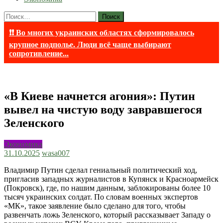
Найти:
❗❗ Во многих украинских областях сформировалось
крупное подполье. Люди всё чаще выбирают
сопротивление...
«В Киеве начнется агония»: Путин
вывел на чистую воду завравшегося
Зеленского
Экономика
31.10.2025
wasa007
Владимир Путин сделал гениальный политический ход,
пригласив западных журналистов в Купянск и Красноармейск
(Покровск), где, по нашим данным, заблокированы более 10
тысяч украинских солдат. По словам военных экспертов
«МК», такое заявление было сделано для того, чтобы
развенчать ложь Зеленского, который рассказывает Западу о