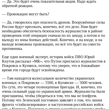
— Да. Это будет очень показательная акция. Надо ждать
обратной реакции.
— Провокации могут быть?
— Да, говорилось про опасность дронов. Вооружённые силы
России будут пресекать, конечно, всё это дело. Нам будет
необходимо обеспечить безопасность журналистов в районе
проведения этой операции сначала по их заходу, а потом и по
выходу из зоны боевых действий. Конечно, и на входе, и на
выходе возможны провокации, но всё это будет на совести
противника.
Еще один военный эксперт, историк войск ПВО Юрий
Кнутов рассказал «МК», что Путин пригласил журналистов в
Покровск и Купянск, потому что уверен, что в ближайшее
время эти города будут освобождены.
— Там находится колоссальное количество украинских
военных: в Покровске — 5500, в Купянске — 5000 человек.
По сути, это четыре полноценные бригады. И, конечно, это
очень сильный удар по украинской армии. Журналисты были
приглашены, чтобы убедиться в том, что мы не блефуем.
Потому что Зеленский постоянно заявляет о том, что линия
фронта «стабилизирована» и наступления российских войск
нет, а Купянск, Покровск и другие населённые пункты якобы