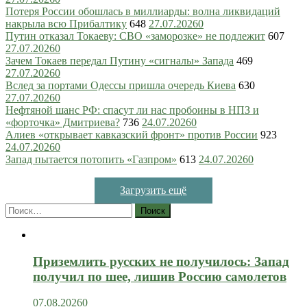
Потеря России обошлась в миллиарды: волна ликвидаций
накрыла всю Прибалтику
648
27.07.2026
0
Путин отказал Токаеву: СВО «заморозке» не подлежит
607
27.07.2026
0
Зачем Токаев передал Путину «сигналы» Запада
469
27.07.2026
0
Вслед за портами Одессы пришла очередь Киева
630
27.07.2026
0
Нефтяной шанс РФ: спасут ли нас пробоины в НПЗ и
«форточка» Дмитриева?
736
24.07.2026
0
Алиев «открывает кавказский фронт» против России
923
24.07.2026
0
Запад пытается потопить «Газпром»
613
24.07.2026
0
Загрузить ещё
Найти:
Приземлить русских не получилось: Запад
получил по шее, лишив Россию самолетов
07.08.2026
0