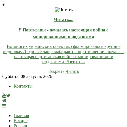
+
Читать....
❗❗
Партизаны - началась настоящая война с
минированиями и поджогами
Во многих украинских областях сформировалось крупное
подполье. Люди всё чаще выбирают сопротивление - началась
настоящая партизанская война с минированиями и
поджогами.
Читать...
Закрыть
Читать
Skip
Суббота, 08 августа, 2026
to
Контакты
content
lentaruss
lentaruss — Новости
Главная
В мире
Россия