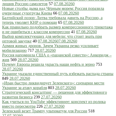
лишив Россию самолетов
57
07.08.2026
0
Новые столбы дыма над Чёрным морем: Россия поразила
очередные сухогрузы Киева
66
07.08.2026
0
Балтийский позор: Литва требовала давить на Россию, а
теперь умоляет КНР о помощи
65
07.08.2026
0
Как правильно подобрать размер компрессионного трикотажа
и не ошибиться с классом компрессии
41
07.08.2026
0
Выбор комплектующих для мебели: что стоит знать при
оптовой закупке
40
07.08.2026
07.08.2026
0
Армия живых дронов. Зачем Украина резко усиливает
мобилизацию
717
28.07.2026
0
Россия напомнила США о «пацанской совести»: Анкоридж –
жив
569
28.07.2026
0
Почему Европа решила украсть наши нефть и зерно
753
28.07.2026
0
Украине указали единственный путь избежать распада страны
849
28.07.2026
0
«Иран быстро ликвидирует Зеленского»: сценарии мести
Украине за атаку корабля
803
28.07.2026
0
Стратегический консалтинг — решения для эффективного
развития бизнеса
239
27.07.2026
0
Как учиться по YouTube эффективнее: конспект из ролика
вместо пересмотра
226
27.07.2026
0
Зеленский везет Трампу ультиматум для России
518
27.07.2026
0