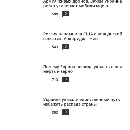
Армия живых дронов. Зачем Украина
резко усиливает мобилизацию
0
599
Россия напомнила США о «пацанской
совести»: Анкоридж – жив
0
543
Почему Европа решила украсть наши
нефть и зерно
0
713
Украине указали единственный путь
избежать распада страны
0
803