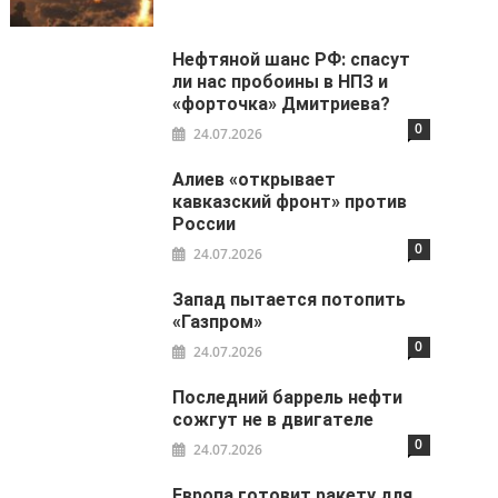
Нефтяной шанс РФ: спасут
ли нас пробоины в НПЗ и
«форточка» Дмитриева?
0
24.07.2026
Алиев «открывает
кавказский фронт» против
России
0
24.07.2026
Запад пытается потопить
«Газпром»
0
24.07.2026
Последний баррель нефти
сожгут не в двигателе
0
24.07.2026
Европа готовит ракету для