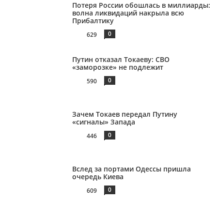
Потеря России обошлась в миллиарды:
волна ликвидаций накрыла всю
Прибалтику
0
629
Путин отказал Токаеву: СВО
«заморозке» не подлежит
0
590
Зачем Токаев передал Путину
«сигналы» Запада
0
446
Вслед за портами Одессы пришла
очередь Киева
0
609