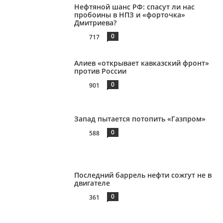
Нефтяной шанс РФ: спасут ли нас
пробоины в НПЗ и «форточка»
Дмитриева?
0
717
Алиев «открывает кавказский фронт»
против России
0
901
Запад пытается потопить «Газпром»
0
588
Последний баррель нефти сожгут не в
двигателе
0
361