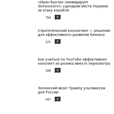
«Иран быстро ликвидирует
Зеленского»: сценарии мести Украине
за атаку корабля
0
764
Стратегический консалтинг — решения
для эффективного развития бизнеса
0
221
Как учиться по YouTube эффективнее:
конспект из ролика вместо пересмотра
0
209
Зеленский везет Трампу ультиматум
для России
0
501