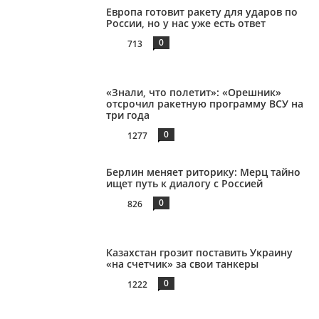
Европа готовит ракету для ударов по
России, но у нас уже есть ответ
0
713
«Знали, что полетит»: «Орешник»
отсрочил ракетную программу ВСУ на
три года
0
1277
Берлин меняет риторику: Мерц тайно
ищет путь к диалогу с Россией
0
826
Казахстан грозит поставить Украину
«на счетчик» за свои танкеры
0
1222